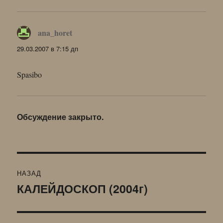
ana_horet
:
29.03.2007 в 7:15 дп
Spasibo
Обсуждение закрыто.
Навигация
НАЗАД
по
КАЛЕЙДОСКОП (2004г)
Предыдущая
запись:
записям