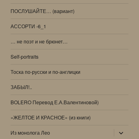
ПОСЛУШАЙТЕ… (вариант)
АССОРТИ -6_1
… не поэт и не брюнет…
Self-portraits
Тоска по-русски и по-англицки
ЗАБЫЛ!..
BOLERO Перевод Е.А.Валентиновой)
«ЖЕЛТОЕ И КРАСНОЕ» (из книги)
раскрыт
Из монолога Лео
дочернее