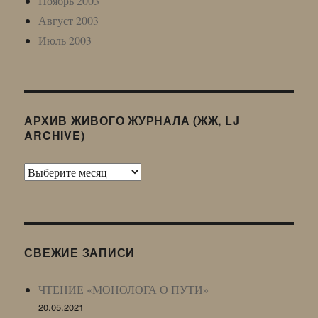
Ноябрь 2003
Август 2003
Июль 2003
АРХИВ ЖИВОГО ЖУРНАЛА (ЖЖ, LJ
ARCHIVE)
Архив
Живого
Журнала
(ЖЖ,
LJ
СВЕЖИЕ ЗАПИСИ
Archive)
ЧТЕНИЕ «МОНОЛОГА О ПУТИ»
20.05.2021