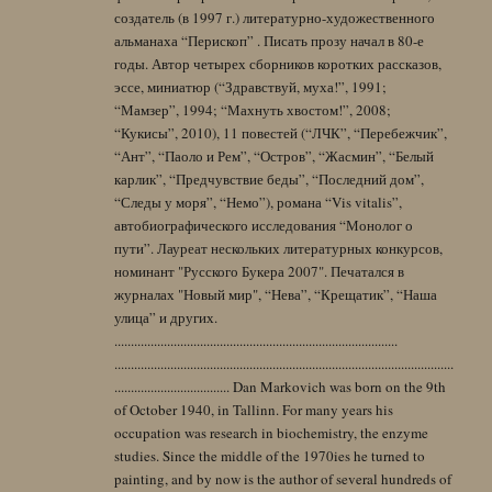
создатель (в 1997 г.) литературно-художественного
альманаха “Перископ” . Писать прозу начал в 80-е
годы. Автор четырех сборников коротких рассказов,
эссе, миниатюр (“Здравствуй, муха!”, 1991;
“Мамзер”, 1994; “Махнуть хвостом!”, 2008;
“Кукисы”, 2010), 11 повестей (“ЛЧК”, “Перебежчик”,
“Ант”, “Паоло и Рем”, “Остров”, “Жасмин”, “Белый
карлик”, “Предчувствие беды”, “Последний дом”,
“Следы у моря”, “Немо”), романа “Vis vitalis”,
автобиографического исследования “Монолог о
пути”. Лауреат нескольких литературных конкурсов,
номинант "Русского Букера 2007". Печатался в
журналах "Новый мир", “Нева”, “Крещатик”, “Наша
улица” и других.
......................................................................................
.......................................................................................................
................................... Dan Markovich was born on the 9th
of October 1940, in Tallinn. For many years his
occupation was research in biochemistry, the enzyme
studies. Since the middle of the 1970ies he turned to
painting, and by now is the author of several hundreds of