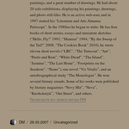
paintings, and a great number of drawings. He had about
20 solo exhibitions, displaying his paintings, drawings,
and photo still-lifes. He is an active web-user, and in
1997 started his “Literature and Arts Almanac
Periscope”. In the 1980ies he began to write. He has four
books of short stories, essays and miniature sketches
(“Hello, Fly!” 1991; “Mamzer” 1994; “By the Sweep of
the Tail!” 2008; “The Cookies Book” 2010), he wrote
eleven short novels (“LBC”, “The Turncoat”, “Ant”,
“Paolo and Rem”, “White Dwarf”, “The Island”,
“Jasmine”, “The Last Home”, “Footprints on the
Seashore”, “Nemo”), one novel “Vis Vitalis”, and an
autobiographical study “The Monologue”. He won
several literary awards. Some of his works were published
by literary magazines “Novy Mir”, “Neva”,
“Kreshchatyk”, “Our Street”, and others.
Посмотреть все записи автора DM
Автор
Опубликовано
Рубрики
DM
29.03.2007
Uncategorized