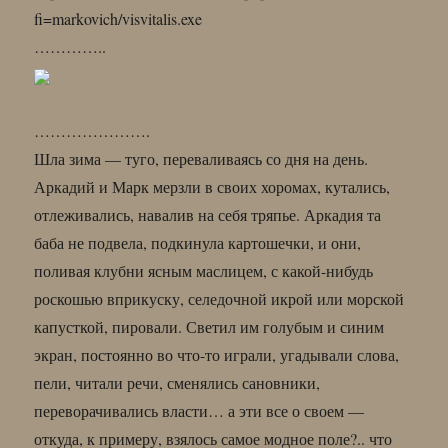
fi=markovich/visvitalis.exe
…………..
………………….
Шла зима — туго, переваливаясь со дня на день.
Аркадий и Марк мерзли в своих хоромах, кутались,
отлеживались, навалив на себя тряпье. Аркадия та
баба не подвела, подкинула картошечки, и они,
поливая клубни ясным маслицем, с какой-нибудь
роскошью вприкуску, селедочной икрой или морской
капусткой, пировали. Светил им голубым и синим
экран, постоянно во что-то играли, угадывали слова,
пели, читали речи, сменялись сановники,
переворачивались власти… а эти все о своем —
откуда, к примеру, взялось самое модное поле?.. что