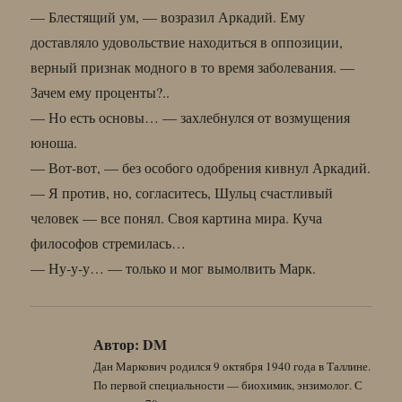
— Блестящий ум, — возразил Аркадий. Ему
доставляло удовольствие находиться в оппозиции,
верный признак модного в то время заболевания. —
Зачем ему проценты?..
— Но есть основы… — захлебнулся от возмущения
юноша.
— Вот-вот, — без особого одобрения кивнул Аркадий.
— Я против, но, согласитесь, Шульц счастливый
человек — все понял. Своя картина мира. Куча
философов стремилась…
— Ну-у-у… — только и мог вымолвить Марк.
Автор:
DM
Дан Маркович родился 9 октября 1940 года в Таллине.
По первой специальности — биохимик, энзимолог. С