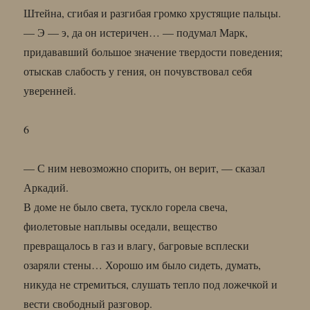
Штейна, сгибая и разгибая громко хрустящие пальцы.
— Э — э, да он истеричен… — подумал Марк,
придававший большое значение твердости поведения;
отыскав слабость у гения, он почувствовал себя
уверенней.
6
— С ним невозможно спорить, он верит, — сказал
Аркадий.
В доме не было света, тускло горела свеча,
фиолетовые наплывы оседали, вещество
превращалось в газ и влагу, багровые всплески
озаряли стены… Хорошо им было сидеть, думать,
никуда не стремиться, слушать тепло под ложечкой и
вести свободный разговор.