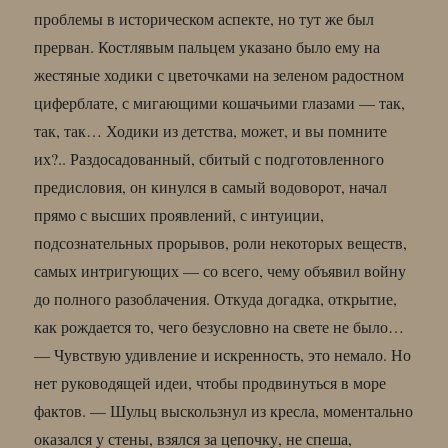
проблемы в историческом аспекте, но тут же был
прерван. Костлявым пальцем указано было ему на
жестяные ходики с цветочками на зеленом радостном
циферблате, с мигающими кошачьими глазами — так,
так, так… Ходики из детства, может, и вы помните
их?.. Раздосадованный, сбитый с подготовленного
предисловия, он кинулся в самый водоворот, начал
прямо с высших проявлений, с интуиции,
подсознательных прорывов, роли некоторых веществ,
самых интригующих — со всего, чему объявил войну
до полного разоблачения. Откуда догадка, открытие,
как рождается то, чего безусловно на свете не было…
— Чувствую удивление и искренность, это немало. Но
нет руководящей идеи, чтобы продвинуться в море
фактов. — Шульц выскользнул из кресла, моментально
оказался у стены, взялся за цепочку, не спеша,