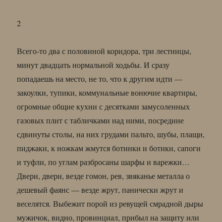
2
Всего-то два с половиной коридора, три лестницы,
минут двадцать нормальной ходьбы. И сразу
попадаешь на место, не то, что к другим идти —
закоулки, тупики, коммунальные вонючие квартиры,
огромные общие кухни с десятками замусоленных
газовых плит с табличками над ними, посредине
сдвинуты столы, на них грудами пальто, шубы, плащи,
пиджаки, к ножкам жмутся ботинки и ботики, сапоги
и туфли, по углам разбросаны шарфы и варежки…
Двери, двери, везде гомон, рев, звяканье металла о
дешевый фаянс — везде жрут, панически жрут и
веселятся. Выбежит порой из ревущей смрадной дыры
мужичок, видно, провинциал, прибыл на защиту или