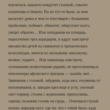
поучиться, ошалело покрутит головой, схватит
пальтишко и бежать. Но не тут-то было, за ним
вылетает девка в чем-то блестящем с большими
пробелами, поймает, обхватит, обмусолит всего,
уведет обратно… Или попадаешь на площадь,
пересечение трех коридоров, и вдруг навстречу
множество детей на самокатах и трехколесных
велосипедах, мчатся по скользкому линолеуму,
визжат, падают… Или инвалиды навстречу,
сплошными колясочными рядами, не протолкнешься,
пенсионеры афганского призыва — пальба, мат…
Завязнешь с головой, забудешь, куда шел, очумеешь от
непонимания, и, завидев креслице в углу, уютный
свет-торшер, столик с журналами, приползешь,
сядешь, положив голову на грудь… Очнешься глухой
ночью, коридор пуст, где ты, что с тобой было, куда