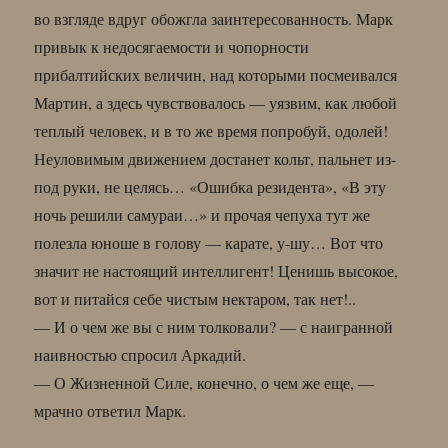
во взгляде вдруг обожгла заинтересованность. Марк
привык к недосягаемости и чопорности
прибалтийских величин, над которыми посмеивался
Мартин, а здесь чувствовалось — уязвим, как любой
теплый человек, и в то же время попробуй, одолей!
Неуловимым движением достанет кольт, пальнет из-
под руки, не целясь… «Ошибка резидента», «В эту
ночь решили самураи…» и прочая чепуха тут же
полезла юноше в голову — карате, у-шу… Вот что
значит не настоящий интеллигент! Ценишь высокое,
вот и питайся себе чистым нектаром, так нет!..
— И о чем же вы с ним толковали? — с наигранной
наивностью спросил Аркадий.
— О Жизненной Силе, конечно, о чем же еще, —
мрачно ответил Марк.