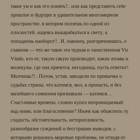
такое ум и как его понять?.. или как представить себе
прошлое и будущее в удивительном многомерном
пространстве, в котором ползешь по одной из
плоскостей, надеясь выкарабкаться к свету, а
попадаешь наоборот?.. И, наконец, разгорячившись, о
главном — что же такое эта чудная и таинственная Vis
Vitalis, кто ее, такую сякую производит, какие атомы и
молекулы, где она прячется, негодница, пусть ответит!
Молчишь?!.. Потом, устав, заводили по привычке о
судьбах страны, что катимся, мол, в пропасть, и без
малейшего сомнения признавали — катимся…
Счастливые времена, словно купол непроницаемый
над ними, или благословение? Иначе как объяснить ту
сладость, обстоятельность, неторопливость,
разнообразие суждений и бесстрашие выводов, с
которыми решались мировые проблемы, не отходя от