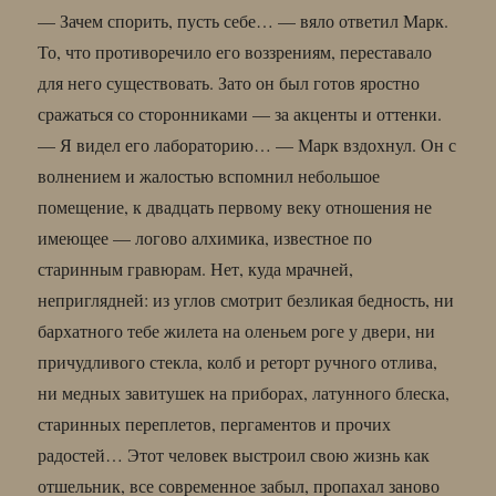
— Зачем спорить, пусть себе… — вяло ответил Марк.
То, что противоречило его воззрениям, переставало
для него существовать. Зато он был готов яростно
сражаться со сторонниками — за акценты и оттенки.
— Я видел его лабораторию… — Марк вздохнул. Он с
волнением и жалостью вспомнил небольшое
помещение, к двадцать первому веку отношения не
имеющее — логово алхимика, известное по
старинным гравюрам. Нет, куда мрачней,
неприглядней: из углов смотрит безликая бедность, ни
бархатного тебе жилета на оленьем роге у двери, ни
причудливого стекла, колб и реторт ручного отлива,
ни медных завитушек на приборах, латунного блеска,
старинных переплетов, пергаментов и прочих
радостей… Этот человек выстроил свою жизнь как
отшельник, все современное забыл, пропахал заново