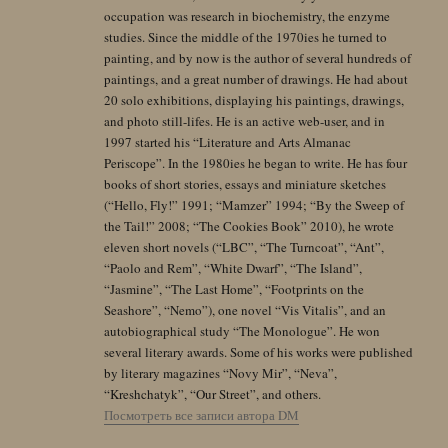
occupation was research in biochemistry, the enzyme
studies. Since the middle of the 1970ies he turned to
painting, and by now is the author of several hundreds of
paintings, and a great number of drawings. He had about
20 solo exhibitions, displaying his paintings, drawings,
and photo still-lifes. He is an active web-user, and in
1997 started his “Literature and Arts Almanac
Periscope”. In the 1980ies he began to write. He has four
books of short stories, essays and miniature sketches
(“Hello, Fly!” 1991; “Mamzer” 1994; “By the Sweep of
the Tail!” 2008; “The Cookies Book” 2010), he wrote
eleven short novels (“LBC”, “The Turncoat”, “Ant”,
“Paolo and Rem”, “White Dwarf”, “The Island”,
“Jasmine”, “The Last Home”, “Footprints on the
Seashore”, “Nemo”), one novel “Vis Vitalis”, and an
autobiographical study “The Monologue”. He won
several literary awards. Some of his works were published
by literary magazines “Novy Mir”, “Neva”,
“Kreshchatyk”, “Our Street”, and others.
Посмотреть все записи автора DM