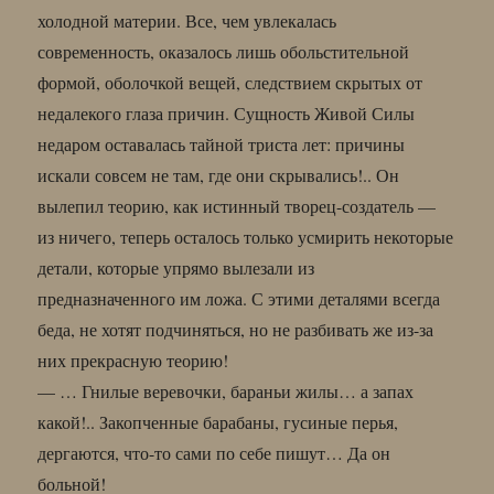
холодной материи. Все, чем увлекалась
современность, оказалось лишь обольстительной
формой, оболочкой вещей, следствием скрытых от
недалекого глаза причин. Сущность Живой Силы
недаром оставалась тайной триста лет: причины
искали совсем не там, где они скрывались!.. Он
вылепил теорию, как истинный творец-создатель —
из ничего, теперь осталось только усмирить некоторые
детали, которые упрямо вылезали из
предназначенного им ложа. С этими деталями всегда
беда, не хотят подчиняться, но не разбивать же из-за
них прекрасную теорию!
— … Гнилые веревочки, бараньи жилы… а запах
какой!.. Закопченные барабаны, гусиные перья,
дергаются, что-то сами по себе пишут… Да он
больной!