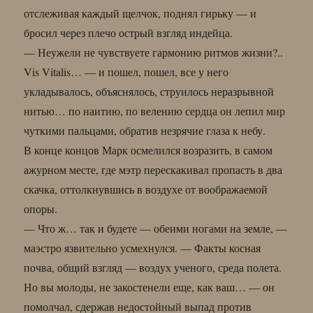
отслеживая каждый щелчок, поднял гирьку — и
бросил через плечо острый взгляд индейца.
— Неужели не чувствуете гармонию ритмов жизни?..
Vis Vitalis… — и пошел, пошел, все у него
укладывалось, объяснялось, струилось неразрывной
нитью… по наитию, по велению сердца он лепил мир
чуткими пальцами, обратив незрячие глаза к небу.
В конце концов Марк осмелился возразить, в самом
ажурном месте, где мэтр перескакивал пропасть в два
скачка, оттолкнувшись в воздухе от воображаемой
опоры.
— Что ж… так и будете — обеими ногами на земле, —
маэстро язвительно усмехнулся. — Факты косная
почва, общий взгляд — воздух ученого, среда полета.
Но вы молоды, не закостенели еще, как ваш… — он
помолчал, сдержав недостойный выпад против