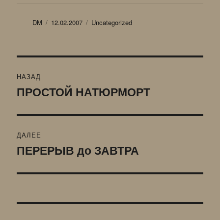
Автор
Опубликовано
Рубрики
DM
12.02.2007
Uncategorized
Навигация
НАЗАД
по
ПРОСТОЙ НАТЮРМОРТ
Предыдущая
запись:
записям
ДАЛЕЕ
ПЕРЕРЫВ до ЗАВТРА
Следующая
запись: