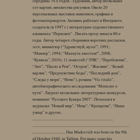
середины 70-х годов - художник, автор нескольких
сот картин, множества рисунков. Около 20
персональных выставок живописи, графики и
фотонатюрмортов. Активно работает в Интернете,
создатель (в 1997 г.) литературно-художественного
альманаха “Перископ” . Писать прозу начал в 80-е
годы. Автор четырех сборников коротких рассказов,
эссе, миниатюр (“Здравствуй, муха!”, 1991;
“Мамзер”, 1994; “Махнуть хвостом!”, 2008;
“Кукисы”, 2010), 11 повестей (“ЛЧК”, “Перебежчик”,
“Ант”, “Паоло и Рем”, “Остров”, “Жасмин”, “Белый
карлик”, “Предчувствие беды”, “Последний дом”,
“Следы у моря”, “Немо”), романа “Vis vitalis”,
автобиографического исследования “Монолог о
пути”. Лауреат нескольких литературных конкурсов,
номинант "Русского Букера 2007". Печатался в
журналах "Новый мир", “Нева”, “Крещатик”, “Наша
улица” и других.
......................................................................................
.......................................................................................................
................................... Dan Markovich was born on the 9th
of October 1940, in Tallinn. For many years his