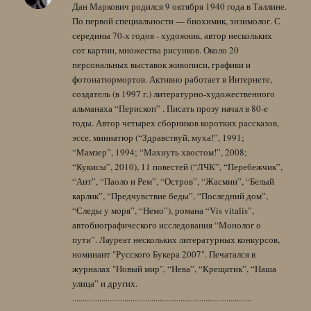
Дан Маркович родился 9 октября 1940 года в Таллине.
По первой специальности — биохимик, энзимолог. С
середины 70-х годов - художник, автор нескольких
сот картин, множества рисунков. Около 20
персональных выставок живописи, графики и
фотонатюрмортов. Активно работает в Интернете,
создатель (в 1997 г.) литературно-художественного
альманаха “Перископ” . Писать прозу начал в 80-е
годы. Автор четырех сборников коротких рассказов,
эссе, миниатюр (“Здравствуй, муха!”, 1991;
“Мамзер”, 1994; “Махнуть хвостом!”, 2008;
“Кукисы”, 2010), 11 повестей (“ЛЧК”, “Перебежчик”,
“Ант”, “Паоло и Рем”, “Остров”, “Жасмин”, “Белый
карлик”, “Предчувствие беды”, “Последний дом”,
“Следы у моря”, “Немо”), романа “Vis vitalis”,
автобиографического исследования “Монолог о
пути”. Лауреат нескольких литературных конкурсов,
номинант "Русского Букера 2007". Печатался в
журналах "Новый мир", “Нева”, “Крещатик”, “Наша
улица” и других.
......................................................................................