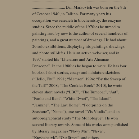
.......................................................................................................
................................... Dan Markovich was born on the 9th
of October 1940, in Tallinn. For many years his
occupation was research in biochemistry, the enzyme
studies. Since the middle of the 1970ies he turned to
painting, and by now is the author of several hundreds of
paintings, and a great number of drawings. He had about
20 solo exhibitions, displaying his paintings, drawings,
and photo still-lifes. He is an active web-user, and in
1997 started his “Literature and Arts Almanac
Periscope”. In the 1980ies he began to write. He has four
books of short stories, essays and miniature sketches
(“Hello, Fly!” 1991; “Mamzer” 1994; “By the Sweep of
the Tail!” 2008; “The Cookies Book” 2010), he wrote
eleven short novels (“LBC”, “The Turncoat”, “Ant”,
“Paolo and Rem”, “White Dwarf”, “The Island”,
“Jasmine”, “The Last Home”, “Footprints on the
Seashore”, “Nemo”), one novel “Vis Vitalis”, and an
autobiographical study “The Monologue”. He won
several literary awards. Some of his works were published
by literary magazines “Novy Mir”, “Neva”,
“Kreshchatyk”, “Our Street”, and others.