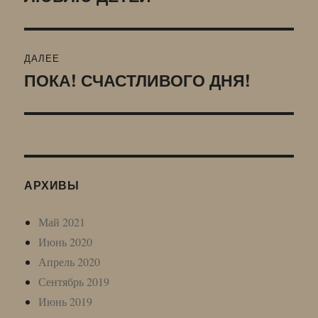
запись:
записям
ДАЛЕЕ
ПОКА! СЧАСТЛИВОГО ДНЯ!
Следующая
запись:
АРХИВЫ
Май 2021
Июнь 2020
Апрель 2020
Сентябрь 2019
Июнь 2019