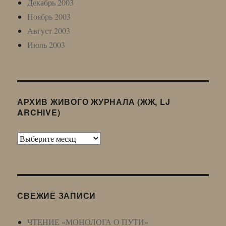
Декабрь 2003
Ноябрь 2003
Август 2003
Июль 2003
АРХИВ ЖИВОГО ЖУРНАЛА (ЖЖ, LJ
ARCHIVE)
Архив
Живого
Журнала
(ЖЖ,
LJ
СВЕЖИЕ ЗАПИСИ
Archive)
ЧТЕНИЕ «МОНОЛОГА О ПУТИ»