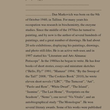
......................................................................................
.......................................................................................................
................................... Dan Markovich was born on the 9th
of October 1940, in Tallinn. For many years his
occupation was research in biochemistry, the enzyme
studies. Since the middle of the 1970ies he turned to
painting, and by now is the author of several hundreds of
paintings, and a great number of drawings. He had about
20 solo exhibitions, displaying his paintings, drawings,
and photo still-lifes. He is an active web-user, and in
1997 started his “Literature and Arts Almanac
Periscope”. In the 1980ies he began to write. He has four
books of short stories, essays and miniature sketches
(“Hello, Fly!” 1991; “Mamzer” 1994; “By the Sweep of
the Tail!” 2008; “The Cookies Book” 2010), he wrote
eleven short novels (“LBC”, “The Turncoat”, “Ant”,
“Paolo and Rem”, “White Dwarf”, “The Island”,
“Jasmine”, “The Last Home”, “Footprints on the
Seashore”, “Nemo”), one novel “Vis Vitalis”, and an
autobiographical study “The Monologue”. He won
several literary awards. Some of his works were published