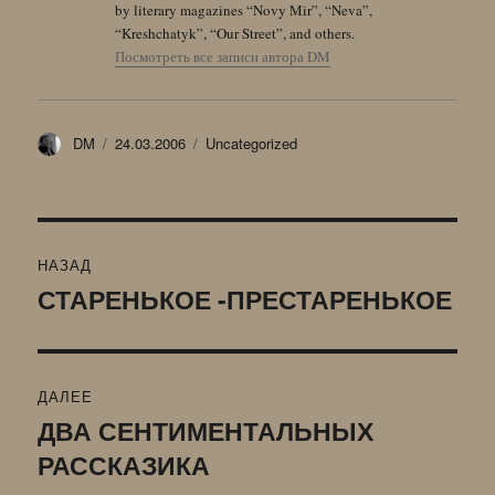
by literary magazines “Novy Mir”, “Neva”,
“Kreshchatyk”, “Our Street”, and others.
Посмотреть все записи автора DM
Автор
Опубликовано
Рубрики
DM
24.03.2006
Uncategorized
Навигация
НАЗАД
по
СТАРЕНЬКОЕ -ПРЕСТАРЕНЬКОЕ
Предыдущая
запись:
записям
ДАЛЕЕ
ДВА СЕНТИМЕНТАЛЬНЫХ
Следующая
РАССКАЗИКА
запись: