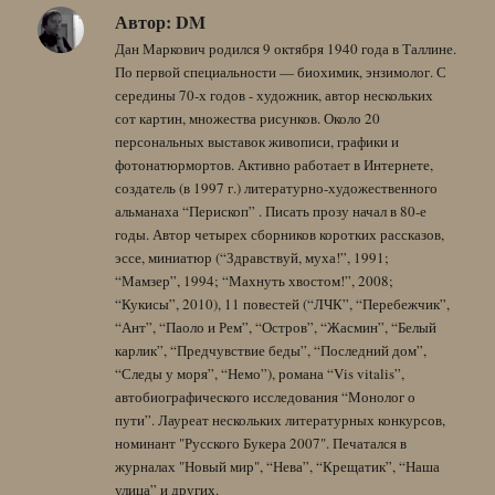
Автор:
DM
Дан Маркович родился 9 октября 1940 года в Таллине.
По первой специальности — биохимик, энзимолог. С
середины 70-х годов - художник, автор нескольких
сот картин, множества рисунков. Около 20
персональных выставок живописи, графики и
фотонатюрмортов. Активно работает в Интернете,
создатель (в 1997 г.) литературно-художественного
альманаха “Перископ” . Писать прозу начал в 80-е
годы. Автор четырех сборников коротких рассказов,
эссе, миниатюр (“Здравствуй, муха!”, 1991;
“Мамзер”, 1994; “Махнуть хвостом!”, 2008;
“Кукисы”, 2010), 11 повестей (“ЛЧК”, “Перебежчик”,
“Ант”, “Паоло и Рем”, “Остров”, “Жасмин”, “Белый
карлик”, “Предчувствие беды”, “Последний дом”,
“Следы у моря”, “Немо”), романа “Vis vitalis”,
автобиографического исследования “Монолог о
пути”. Лауреат нескольких литературных конкурсов,
номинант "Русского Букера 2007". Печатался в
журналах "Новый мир", “Нева”, “Крещатик”, “Наша
улица” и других.