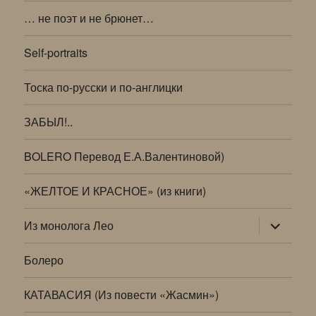
… не поэт и не брюнет…
Self-portraits
Тоска по-русски и по-англицки
ЗАБЫЛ!..
BOLERO Перевод Е.А.Валентиновой)
«ЖЕЛТОЕ И КРАСНОЕ» (из книги)
раскрыт
Из монолога Лео
дочернее
меню
Болеро
КАТАВАСИЯ (Из повести «Жасмин»)