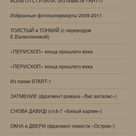
БОЛЬ ОТСТУПИЛА. (Из повести «АНТ»)
Избранные фотонатюрморты 2009-2011
ТОЛСТЫЙ и ТОНКИЙ (с переводом
Е.Валентиновой)
«ПЕРИСКОП» конца прошлого века
«ПЕРИСКОП» конца прошлого века
Из папки START-1
ЗАТМЕНИЕ (фрагмент романа «Вис виталис»)
СНОВА ДАВИД! (гл.6-7 «Белый карлик»)
ОКНА и ДВЕРИ (фрагмент повести «Остров»)