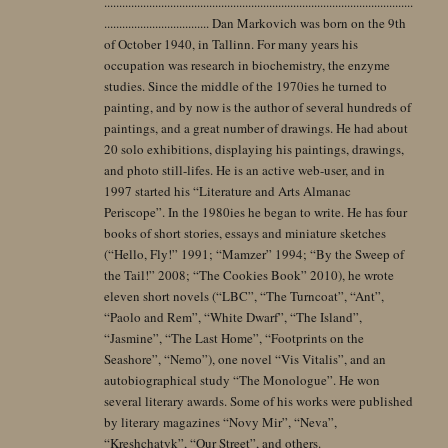
.......................................................................................................
................................... Dan Markovich was born on the 9th
of October 1940, in Tallinn. For many years his
occupation was research in biochemistry, the enzyme
studies. Since the middle of the 1970ies he turned to
painting, and by now is the author of several hundreds of
paintings, and a great number of drawings. He had about
20 solo exhibitions, displaying his paintings, drawings,
and photo still-lifes. He is an active web-user, and in
1997 started his “Literature and Arts Almanac
Periscope”. In the 1980ies he began to write. He has four
books of short stories, essays and miniature sketches
(“Hello, Fly!” 1991; “Mamzer” 1994; “By the Sweep of
the Tail!” 2008; “The Cookies Book” 2010), he wrote
eleven short novels (“LBC”, “The Turncoat”, “Ant”,
“Paolo and Rem”, “White Dwarf”, “The Island”,
“Jasmine”, “The Last Home”, “Footprints on the
Seashore”, “Nemo”), one novel “Vis Vitalis”, and an
autobiographical study “The Monologue”. He won
several literary awards. Some of his works were published
by literary magazines “Novy Mir”, “Neva”,
“Kreshchatyk”, “Our Street”, and others.