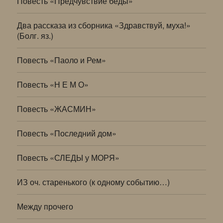
Повесть «Предчувствие беды»
Два рассказа из сборника «Здравствуй, муха!»
(Болг. яз.)
Повесть «Паоло и Рем»
Повесть «Н Е М О»
Повесть «ЖАСМИН»
Повесть «Последний дом»
Повесть «СЛЕДЫ у МОРЯ»
ИЗ оч. старенького (к одному событию…)
Между прочего