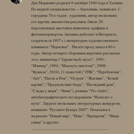
Дан Маркович родился 9 октября 1940 года в Таллине.
По первой специальности — биохимик, энзимолог. С
середины 70-х годов - художник, автор нескольких
сот картин, множества рисунков. Около 20
персональных выставок живописи, графики и
фотонатюрмортов. Активно работает в Интернете,
создатель (в 1997 г.) литературно-художественного
альманаха “Перископ” . Писать прозу начал в 80-е
годы. Автор четырех сборников коротких рассказов,
эссе, миниатюр (“Здравствуй, муха!”, 1991;
“Мамзер”, 1994; “Махнуть хвостом!”, 2008;
“Кукисы”, 2010), 11 повестей (“ЛЧК”, “Перебежчик”,
“Ант”, “Паоло и Рем”, “Остров”, “Жасмин”, “Белый
карлик”, “Предчувствие беды”, “Последний дом”,
“Следы у моря”, “Немо”), романа “Vis vitalis”,
автобиографического исследования “Монолог о
пути”. Лауреат нескольких литературных конкурсов,
номинант "Русского Букера 2007". Печатался в
журналах "Новый мир", “Нева”, “Крещатик”, “Наша
улица” и других.
......................................................................................