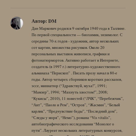
Автор:
DM
Дан Маркович родился 9 октября 1940 года в Таллине.
По первой специальности — биохимик, энзимолог. С
середины 70-х годов - художник, автор нескольких
сот картин, множества рисунков. Около 20
персональных выставок живописи, графики и
фотонатюрмортов. Активно работает в Интернете,
создатель (в 1997 г.) литературно-художественного
альманаха “Перископ” . Писать прозу начал в 80-е
годы. Автор четырех сборников коротких рассказов,
эссе, миниатюр (“Здравствуй, муха!”, 1991;
“Мамзер”, 1994; “Махнуть хвостом!”, 2008;
“Кукисы”, 2010), 11 повестей (“ЛЧК”, “Перебежчик”,
“Ант”, “Паоло и Рем”, “Остров”, “Жасмин”, “Белый
карлик”, “Предчувствие беды”, “Последний дом”,
“Следы у моря”, “Немо”), романа “Vis vitalis”,
автобиографического исследования “Монолог о
пути”. Лауреат нескольких литературных конкурсов,