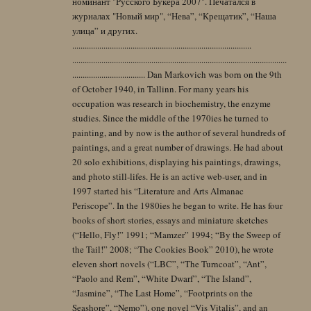
номинант "Русского Букера 2007". Печатался в
журналах "Новый мир", “Нева”, “Крещатик”, “Наша
улица” и других.
......................................................................................
.......................................................................................................
................................... Dan Markovich was born on the 9th
of October 1940, in Tallinn. For many years his
occupation was research in biochemistry, the enzyme
studies. Since the middle of the 1970ies he turned to
painting, and by now is the author of several hundreds of
paintings, and a great number of drawings. He had about
20 solo exhibitions, displaying his paintings, drawings,
and photo still-lifes. He is an active web-user, and in
1997 started his “Literature and Arts Almanac
Periscope”. In the 1980ies he began to write. He has four
books of short stories, essays and miniature sketches
(“Hello, Fly!” 1991; “Mamzer” 1994; “By the Sweep of
the Tail!” 2008; “The Cookies Book” 2010), he wrote
eleven short novels (“LBC”, “The Turncoat”, “Ant”,
“Paolo and Rem”, “White Dwarf”, “The Island”,
“Jasmine”, “The Last Home”, “Footprints on the
Seashore”, “Nemo”), one novel “Vis Vitalis”, and an