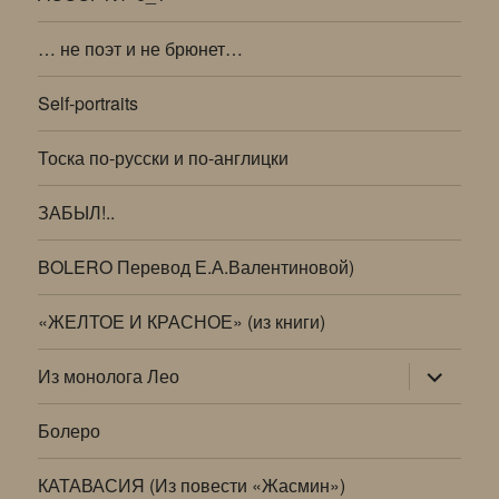
… не поэт и не брюнет…
Self-portraits
Тоска по-русски и по-англицки
ЗАБЫЛ!..
BOLERO Перевод Е.А.Валентиновой)
«ЖЕЛТОЕ И КРАСНОЕ» (из книги)
раскрыт
Из монолога Лео
дочернее
меню
Болеро
КАТАВАСИЯ (Из повести «Жасмин»)