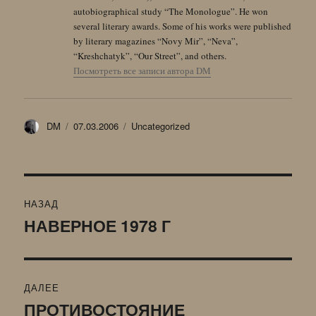
autobiographical study “The Monologue”. He won
several literary awards. Some of his works were published
by literary magazines “Novy Mir”, “Neva”,
“Kreshchatyk”, “Our Street”, and others.
Посмотреть все записи автора DM
Автор
Опубликовано
Рубрики
DM
07.03.2006
Uncategorized
Навигация
НАЗАД
по
НАВЕРНОЕ 1978 Г
Предыдущая
запись:
записям
ДАЛЕЕ
ПРОТИВОСТОЯНИЕ
Следующая