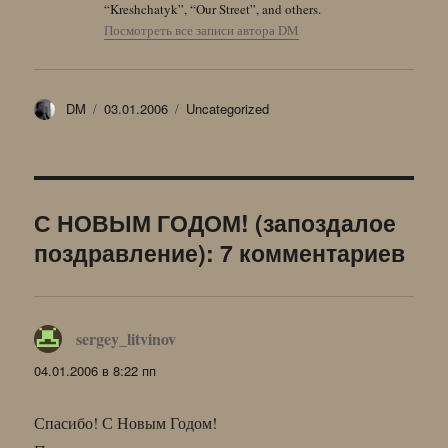
“Kreshchatyk”, “Our Street”, and others.
Посмотреть все записи автора DM
Автор
Опубликовано
Рубрики
DM
03.01.2006
Uncategorized
С НОВЫМ ГОДОМ! (запоздалое
поздравление): 7 комментариев
sergey_litvinov
:
04.01.2006 в 8:22 пп
Спасибо! С Новым Годом!