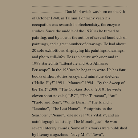
.......................................................................................................
................................... Dan Markovich was born on the 9th
of October 1940, in Tallinn. For many years his
occupation was research in biochemistry, the enzyme
studies. Since the middle of the 1970ies he turned to
painting, and by now is the author of several hundreds of
paintings, and a great number of drawings. He had about
20 solo exhibitions, displaying his paintings, drawings,
and photo still-lifes. He is an active web-user, and in
1997 started his “Literature and Arts Almanac
Periscope”. In the 1980ies he began to write. He has four
books of short stories, essays and miniature sketches
(“Hello, Fly!” 1991; “Mamzer” 1994; “By the Sweep of
the Tail!” 2008; “The Cookies Book” 2010), he wrote
eleven short novels (“LBC”, “The Turncoat”, “Ant”,
“Paolo and Rem”, “White Dwarf”, “The Island”,
“Jasmine”, “The Last Home”, “Footprints on the
Seashore”, “Nemo”), one novel “Vis Vitalis”, and an
autobiographical study “The Monologue”. He won
several literary awards. Some of his works were published
by literary magazines “Novy Mir”, “Neva”,