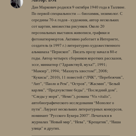
Дан Маркович родился 9 октября 1940 года в Таллине.
По первой специальности — биохимик, энзимолог. С
середины 70-х годов - художник, автор нескольких
сот картин, множества рисунков. Около 20
персональных выставок живописи, графики и
фотонатюрмортов. Активно работает в Интернете,
создатель (в 1997 г.) литературно-художественного
альманаха “Перископ” . Писать прозу начал в 80-е
годы. Автор четырех сборников коротких рассказов,
эссе, миниатюр (“Здравствуй, муха!”, 1991;
“Мамзер”, 1994; “Махнуть хвостом!”, 2008;
“Кукисы”, 2010), 11 повестей (“ЛЧК”, “Перебежчик”,
“Ант”, “Паоло и Рем”, “Остров”, “Жасмин”, “Белый
карлик”, “Предчувствие беды”, “Последний дом”,
“Следы у моря”, “Немо”), романа “Vis vitalis”,
автобиографического исследования “Монолог о
пути”. Лауреат нескольких литературных конкурсов,
номинант "Русского Букера 2007". Печатался в
журналах "Новый мир", “Нева”, “Крещатик”, “Наша
улица” и других.
......................................................................................