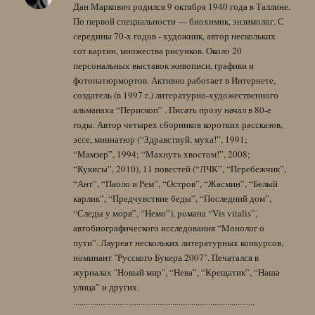
Дан Маркович родился 9 октября 1940 года в Таллине.
По первой специальности — биохимик, энзимолог. С
середины 70-х годов - художник, автор нескольких
сот картин, множества рисунков. Около 20
персональных выставок живописи, графики и
фотонатюрмортов. Активно работает в Интернете,
создатель (в 1997 г.) литературно-художественного
альманаха “Перископ” . Писать прозу начал в 80-е
годы. Автор четырех сборников коротких рассказов,
эссе, миниатюр (“Здравствуй, муха!”, 1991;
“Мамзер”, 1994; “Махнуть хвостом!”, 2008;
“Кукисы”, 2010), 11 повестей (“ЛЧК”, “Перебежчик”,
“Ант”, “Паоло и Рем”, “Остров”, “Жасмин”, “Белый
карлик”, “Предчувствие беды”, “Последний дом”,
“Следы у моря”, “Немо”), романа “Vis vitalis”,
автобиографического исследования “Монолог о
пути”. Лауреат нескольких литературных конкурсов,
номинант "Русского Букера 2007". Печатался в
журналах "Новый мир", “Нева”, “Крещатик”, “Наша
улица” и других.
......................................................................................