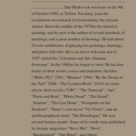
.......................................................................................................
................................... Dan Markovich was born on the 9th
of October 1940, in Tallinn. For many years his
occupation was research in biochemistry, the enzyme
studies. Since the middle of the 1970ies he turned to
painting, and by now is the author of several hundreds of
paintings, and a great number of drawings. He had about
20 solo exhibitions, displaying his paintings, drawings,
and photo still-lifes. He is an active web-user, and in
1997 started his “Literature and Arts Almanac
Periscope”. In the 1980ies he began to write. He has four
books of short stories, essays and miniature sketches
(“Hello, Fly!” 1991; “Mamzer” 1994; “By the Sweep of
the Tail!” 2008; “The Cookies Book” 2010), he wrote
eleven short novels (“LBC”, “The Turncoat”, “Ant”,
“Paolo and Rem”, “White Dwarf”, “The Island”,
“Jasmine”, “The Last Home”, “Footprints on the
Seashore”, “Nemo”), one novel “Vis Vitalis”, and an
autobiographical study “The Monologue”. He won
several literary awards. Some of his works were published
by literary magazines “Novy Mir”, “Neva”,
“Kreshchatyk”, “Our Street”, and others.