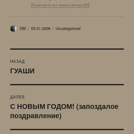
Посмотреть все записи автора DM
Автор
Опубликовано
Рубрики
DM
03.01.2006
Uncategorized
Навигация
НАЗАД
по
ГУАШИ
Предыдущая
запись:
записям
ДАЛЕЕ
С НОВЫМ ГОДОМ! (запоздалое
Следующая
поздравление)
запись: