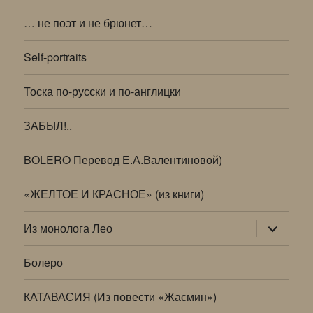
… не поэт и не брюнет…
Self-portraits
Тоска по-русски и по-англицки
ЗАБЫЛ!..
BOLERO Перевод Е.А.Валентиновой)
«ЖЕЛТОЕ И КРАСНОЕ» (из книги)
раскрыт
Из монолога Лео
дочернее
меню
Болеро
КАТАВАСИЯ (Из повести «Жасмин»)