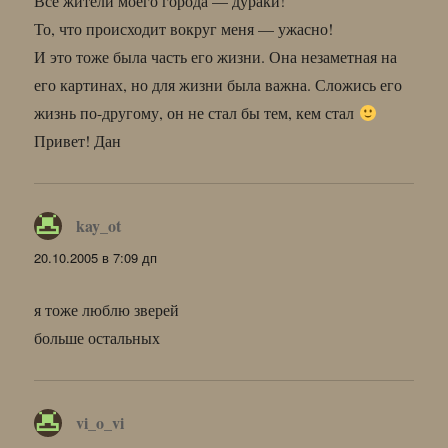
Все жители моего города — дураки!
То, что происходит вокруг меня — ужасно!
И это тоже была часть его жизни. Она незаметная на
его картинах, но для жизни была важна. Сложись его
жизнь по-другому, он не стал бы тем, кем стал
Привет! Дан
kay_ot
:
20.10.2005 в 7:09 дп
я тоже люблю зверей
больше остальных
vi_o_vi
: