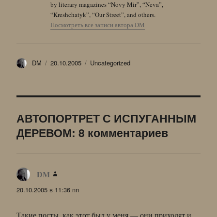
by literary magazines “Novy Mir”, “Neva”,
“Kreshchatyk”, “Our Street”, and others.
Посмотреть все записи автора DM
Автор
Опубликовано
Рубрики
DM
20.10.2005
Uncategorized
АВТОПОРТРЕТ С ИСПУГАННЫМ
ДЕРЕВОМ: 8 комментариев
DM
:
20.10.2005 в 11:36 пп
Такие посты, как этот был у меня — они приходят и