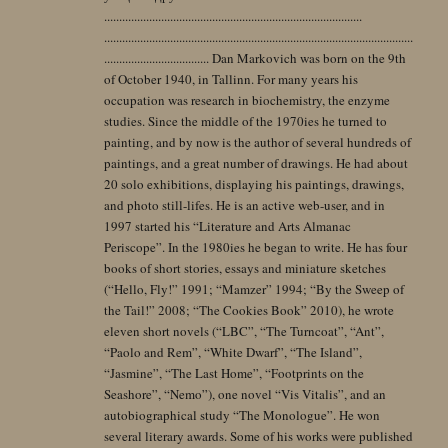
......................................................................................
.......................................................................................................
................................... Dan Markovich was born on the 9th
of October 1940, in Tallinn. For many years his
occupation was research in biochemistry, the enzyme
studies. Since the middle of the 1970ies he turned to
painting, and by now is the author of several hundreds of
paintings, and a great number of drawings. He had about
20 solo exhibitions, displaying his paintings, drawings,
and photo still-lifes. He is an active web-user, and in
1997 started his “Literature and Arts Almanac
Periscope”. In the 1980ies he began to write. He has four
books of short stories, essays and miniature sketches
(“Hello, Fly!” 1991; “Mamzer” 1994; “By the Sweep of
the Tail!” 2008; “The Cookies Book” 2010), he wrote
eleven short novels (“LBC”, “The Turncoat”, “Ant”,
“Paolo and Rem”, “White Dwarf”, “The Island”,
“Jasmine”, “The Last Home”, “Footprints on the
Seashore”, “Nemo”), one novel “Vis Vitalis”, and an
autobiographical study “The Monologue”. He won
several literary awards. Some of his works were published