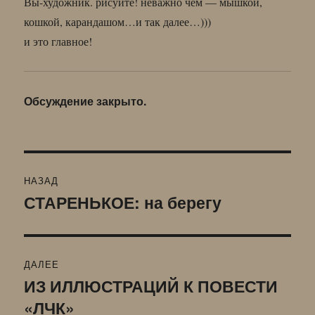
Вы-художник. рисуйте! неважно чем — мышкой,
кошкой, карандашом…и так далее…)))
и это главное!
Обсуждение закрыто.
Навигация
НАЗАД
по
СТАРЕНЬКОЕ: на берегу
Предыдущая
запись:
записям
ДАЛЕЕ
ИЗ ИЛЛЮСТРАЦИЙ К ПОВЕСТИ
Следующая
«ЛЧК»
запись: