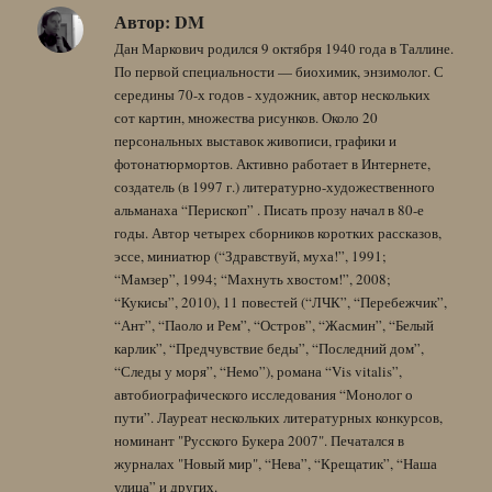
Автор:
DM
Дан Маркович родился 9 октября 1940 года в Таллине.
По первой специальности — биохимик, энзимолог. С
середины 70-х годов - художник, автор нескольких
сот картин, множества рисунков. Около 20
персональных выставок живописи, графики и
фотонатюрмортов. Активно работает в Интернете,
создатель (в 1997 г.) литературно-художественного
альманаха “Перископ” . Писать прозу начал в 80-е
годы. Автор четырех сборников коротких рассказов,
эссе, миниатюр (“Здравствуй, муха!”, 1991;
“Мамзер”, 1994; “Махнуть хвостом!”, 2008;
“Кукисы”, 2010), 11 повестей (“ЛЧК”, “Перебежчик”,
“Ант”, “Паоло и Рем”, “Остров”, “Жасмин”, “Белый
карлик”, “Предчувствие беды”, “Последний дом”,
“Следы у моря”, “Немо”), романа “Vis vitalis”,
автобиографического исследования “Монолог о
пути”. Лауреат нескольких литературных конкурсов,
номинант "Русского Букера 2007". Печатался в
журналах "Новый мир", “Нева”, “Крещатик”, “Наша
улица” и других.