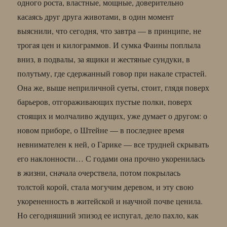
одного роста, властные, мощные, доверительно
касаясь друг друга животами, в один момент
выяснили, что сегодня, что завтра — в принципе, не
трогая цен и килограммов. И сумка Фаины поплыла
вниз, в подвалы, за ящики и жестяные сундуки, в
полутьму, где сдержанный говор при накале страстей.
Она же, выше неприличной суеты, стоит, глядя поверх
барьеров, отгораживающих пустые полки, поверх
стоящих и молчаливо ждущих, уже думает о другом: о
новом приборе, о Штейне — в последнее время
невнимателен к ней, о Гарике — все трудней скрывать
его наклонности… С годами она прочно укоренилась
в жизни, сначала очерствела, потом покрылась
толстой корой, стала могучим деревом, и эту свою
укорененность в житейской и научной почве ценила.
Но сегодняшний эпизод ее испугал, дело пахло, как