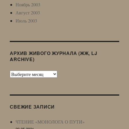
Ноябрь 2003
Август 2003
Июль 2003
АРХИВ ЖИВОГО ЖУРНАЛА (ЖЖ, LJ
ARCHIVE)
Архив
Живого
Журнала
(ЖЖ,
LJ
СВЕЖИЕ ЗАПИСИ
Archive)
ЧТЕНИЕ «МОНОЛОГА О ПУТИ»
20.05.2021