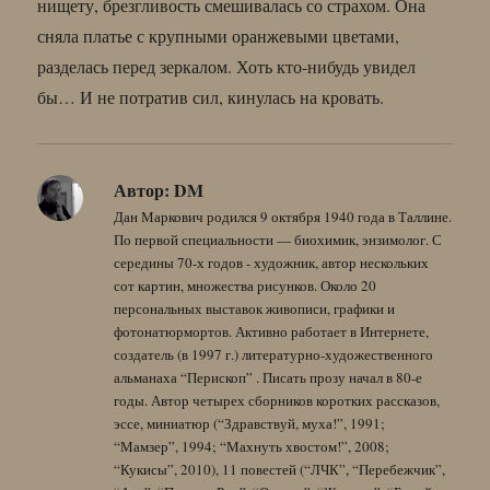
нищету, брезгливость смешивалась со страхом. Она
сняла платье с крупными оранжевыми цветами,
разделась перед зеркалом. Хоть кто-нибудь увидел
бы… И не потратив сил, кинулась на кровать.
Автор:
DM
Дан Маркович родился 9 октября 1940 года в Таллине.
По первой специальности — биохимик, энзимолог. С
середины 70-х годов - художник, автор нескольких
сот картин, множества рисунков. Около 20
персональных выставок живописи, графики и
фотонатюрмортов. Активно работает в Интернете,
создатель (в 1997 г.) литературно-художественного
альманаха “Перископ” . Писать прозу начал в 80-е
годы. Автор четырех сборников коротких рассказов,
эссе, миниатюр (“Здравствуй, муха!”, 1991;
“Мамзер”, 1994; “Махнуть хвостом!”, 2008;
“Кукисы”, 2010), 11 повестей (“ЛЧК”, “Перебежчик”,