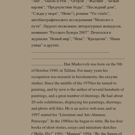
“Ант”, “Паоло и Рем”, “Остров”, “Жасмин”, “Белый
карлик”, “Предчувствие беды”, “Последний дом”,
“Следы у моря”, “Немо”), романа “Vis vitalis”,
автобиографического исследования “Монолог о
пути”. Лауреат нескольких литературных конкурсов,
номинант "Русского Букера 2007". Печатался в
журналах "Новый мир", “Нева”, “Крещатик”, “Наша
улица” и других.
......................................................................................
.......................................................................................................
................................... Dan Markovich was born on the 9th
of October 1940, in Tallinn. For many years his
occupation was research in biochemistry, the enzyme
studies. Since the middle of the 1970ies he turned to
painting, and by now is the author of several hundreds of
paintings, and a great number of drawings. He had about
20 solo exhibitions, displaying his paintings, drawings,
and photo still-lifes. He is an active web-user, and in
1997 started his “Literature and Arts Almanac
Periscope”. In the 1980ies he began to write. He has four
books of short stories, essays and miniature sketches
(“Hello, Fly!” 1991; “Mamzer” 1994; “By the Sweep of