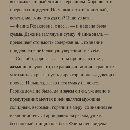
выражался старый чекист, керосином. Хорошо, что
прервала инцидент. Но мальчик этот? приятный,
кстати, мальчик, откуда он? Надо узнать…
— Фаина Геракловна, с вас… — и названа была
сумма. Даже не заглянув в сумку, Фаина знала —
превышает стоимость содержания. Это знание
придало ей еще большую уверенность в себе.
— Спасибо, дорогая… — она пропела в ответ,
жеманно и суховато, сохраняя дистанцию, сравните —
магазинная крыса, пусть директор, и она — доктор и
прочее. И вышла, легко неся сумку на локте.
Гарика дома не было, да и зачем он ей, уж давно в
предутренних мечтах к ней являлся мужчина
солидный, весомый, горячий в меру, со знанием ее
наклонностей… Гарик давно на раскладушке,
бессильный, нищий как был. Фаина ненавидела