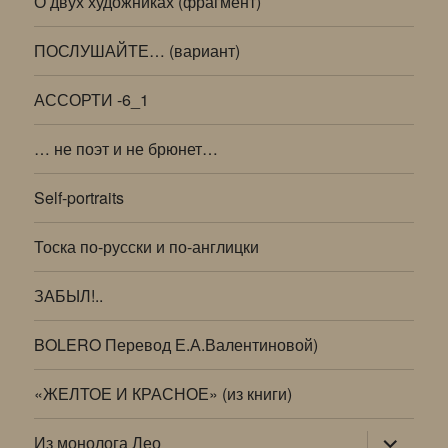
О двух художниках (фрагмент)
ПОСЛУШАЙТЕ… (вариант)
АССОРТИ -6_1
… не поэт и не брюнет…
Self-portraits
Тоска по-русски и по-англицки
ЗАБЫЛ!..
BOLERO Перевод Е.А.Валентиновой)
«ЖЕЛТОЕ И КРАСНОЕ» (из книги)
раскрыт
Из монолога Лео