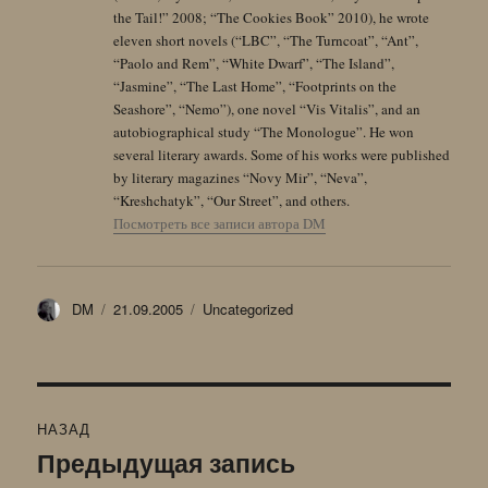
the Tail!” 2008; “The Cookies Book” 2010), he wrote
eleven short novels (“LBC”, “The Turncoat”, “Ant”,
“Paolo and Rem”, “White Dwarf”, “The Island”,
“Jasmine”, “The Last Home”, “Footprints on the
Seashore”, “Nemo”), one novel “Vis Vitalis”, and an
autobiographical study “The Monologue”. He won
several literary awards. Some of his works were published
by literary magazines “Novy Mir”, “Neva”,
“Kreshchatyk”, “Our Street”, and others.
Посмотреть все записи автора DM
Автор
Опубликовано
Рубрики
DM
21.09.2005
Uncategorized
Навигация
НАЗАД
по
Предыдущая запись
Предыдущая