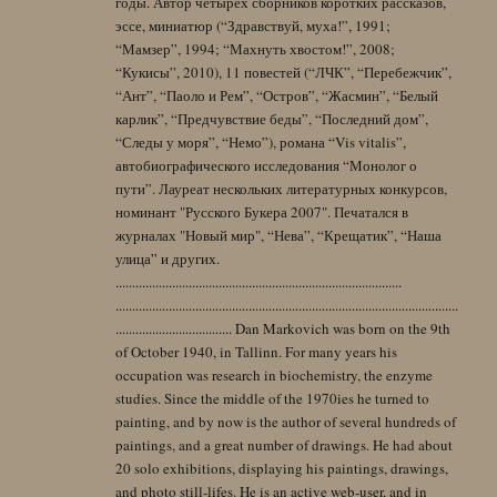
годы. Автор четырех сборников коротких рассказов,
эссе, миниатюр (“Здравствуй, муха!”, 1991;
“Мамзер”, 1994; “Махнуть хвостом!”, 2008;
“Кукисы”, 2010), 11 повестей (“ЛЧК”, “Перебежчик”,
“Ант”, “Паоло и Рем”, “Остров”, “Жасмин”, “Белый
карлик”, “Предчувствие беды”, “Последний дом”,
“Следы у моря”, “Немо”), романа “Vis vitalis”,
автобиографического исследования “Монолог о
пути”. Лауреат нескольких литературных конкурсов,
номинант "Русского Букера 2007". Печатался в
журналах "Новый мир", “Нева”, “Крещатик”, “Наша
улица” и других.
......................................................................................
.......................................................................................................
................................... Dan Markovich was born on the 9th
of October 1940, in Tallinn. For many years his
occupation was research in biochemistry, the enzyme
studies. Since the middle of the 1970ies he turned to
painting, and by now is the author of several hundreds of
paintings, and a great number of drawings. He had about
20 solo exhibitions, displaying his paintings, drawings,
and photo still-lifes. He is an active web-user, and in