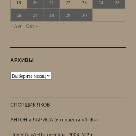
20
21
24
25
19
22
23
26
27
28
29
30
« Авг
Окт »
АРХИВЫ
Архивы
СПОРЩИК ЯКОВ
АНТОН и ЛАРИСА (из повести «ЛЧК»)
Повесть «АНТ» («Нева», 2004, №2 )