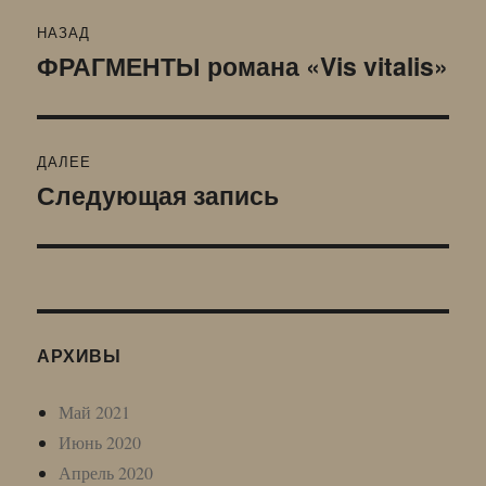
Навигация
НАЗАД
по
ФРАГМЕНТЫ романа «Vis vitalis»
Предыдущая
запись:
записям
ДАЛЕЕ
Следующая запись
Следующая
запись:
АРХИВЫ
Май 2021
Июнь 2020
Апрель 2020