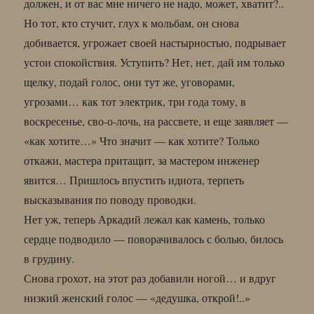
должен, и от вас мне ничего не надо, может, хватит?..
Но тот, кто стучит, глух к мольбам, он снова
добивается, угрожает своей настырностью, подрывает
устои спокойствия. Уступить? Нет, нет, дай им только
щелку, подай голос, они тут же, уговорами,
угрозами… как тот электрик, три года тому, в
воскресенье, сво-о-лочь, на рассвете, и еще заявляет —
«как хотите…» Что значит — как хотите? Только
откажи, мастера притащит, за мастером инженер
явится… Пришлось впустить идиота, терпеть
высказывания по поводу проводки.
Нет уж, теперь Аркадий лежал как камень, только
сердце подводило — поворачивалось с болью, билось
в грудину.
Снова грохот, на этот раз добавили ногой… и вдруг
низкий женский голос — «дедушка, открой!..»