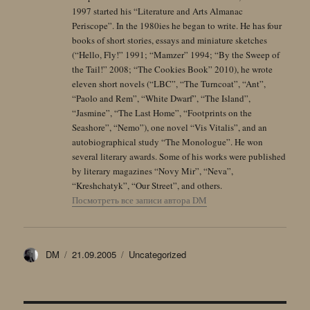
1997 started his “Literature and Arts Almanac
Periscope”. In the 1980ies he began to write. He has four
books of short stories, essays and miniature sketches
(“Hello, Fly!” 1991; “Mamzer” 1994; “By the Sweep of
the Tail!” 2008; “The Cookies Book” 2010), he wrote
eleven short novels (“LBC”, “The Turncoat”, “Ant”,
“Paolo and Rem”, “White Dwarf”, “The Island”,
“Jasmine”, “The Last Home”, “Footprints on the
Seashore”, “Nemo”), one novel “Vis Vitalis”, and an
autobiographical study “The Monologue”. He won
several literary awards. Some of his works were published
by literary magazines “Novy Mir”, “Neva”,
“Kreshchatyk”, “Our Street”, and others.
Посмотреть все записи автора DM
Автор
Опубликовано
Рубрики
DM
21.09.2005
Uncategorized