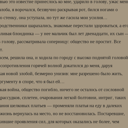
овью это известие принеслось ко мне, ударило в голову, ужас мен
злоба, я ворочался, беззвучно раскрывая рот, бился ногами о
 стенку, она уступала, но тут же гасила мои усилия…
родственники шарахались, знакомые перестали здороваться, а ег
зливая блондинка — у нее мальчик был лет двенадцати, их сын 
 голову, рассматривала соперницу: общество не простит. Все
т.
сем, решила она, и ходила по городу с высоко поднятой головой
 сопротивления горячей волной докатился до меня, даруя
жая новой злобой, безмерно унизив: мне разрешено было жить,
аргументу в споре, что я был ей…
кая война, общество погибло, ничего не осталось от сословной
рассудков, сплетен, очарования легкой болтовни, интриг, таких
ния шелковых платьев — променяли платья на еду в далеких
изнь вернулась на место, но не восстановилась. Постаревшие,
ившие проявления сил, для которых оказались не более, чем