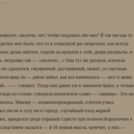
..
куют, сволочи, нет, чтобы подумать обо мне! Я так им как-то
 десять мне было, что-то в очередной раз запретили, как всегда
оих делах-заботах, сидели на кровати у себя, двери раскрыты, и 
ок, негромко так — «сволочи…» Она тут же догнала, влепила
та не сдвинулся, смущенный, растерянный, может, со смутным
отя вряд ли — давно забыл, как все начиналось — «вот и живи
ай…» — говорит. Тогда они давно уж в законном браке, и только
 гладя по голове, говорила непонятное слово — «мамзер». Это он
абылось. Мамзер — незаконнорожденный, я потом узнал.
 был им ни к селу ни к городу, случайный плод жаркой
и, зародился среди порывов страсти при полном безразличии к
оследствием оказался — я! И первая мысль, конечно, у них —