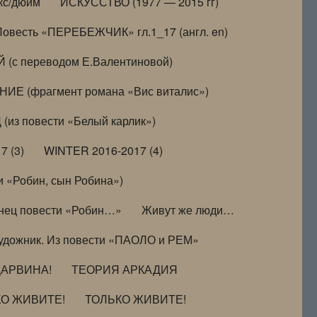
кс/дюйм
ИСКУССТВО (1977 — 2015 гг)
Повесть «ПЕРЕБЕЖЧИК» гл.1_17 (англ. en)
(с переводом Е.Валентиновой)
ИЕ (фрагмент романа «Вис виталис»)
(из повести «Белый карлик»)
7 (3)
WINTER 2016-2017 (4)
 «Робин, сын Робина»)
нец повести «Робин…»
Живут же люди…
удожник. Из повести «ПАОЛО и РЕМ»
ДАРВИНА!
ТЕОРИЯ АРКАДИЯ
КО ЖИВИТЕ!
ТОЛЬКО ЖИВИТЕ!