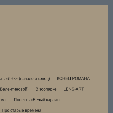
ть «ЛЧК» (начало и конец)
КОНЕЦ РОМАНА
Валентиновой)
В зоопарке
LENS-ART
дом»
Повесть «Белый карлик»
Про старые времена