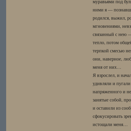
муравьями под бул
ними я — познавши
родился, выжил, р
мгновениями, невз
связанный с нею —
тепло, потом обще
терпкой смесью не
они, наверное, люб
меня от них…
Я взрослел, и нач
удивляли и пугали
напряженного и не
занятые собой, пр
и оставили из соо
сфокусировать зре
истощали меня…