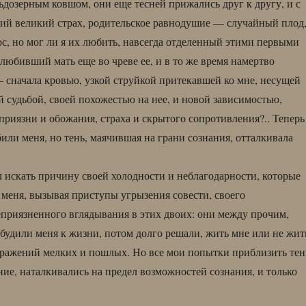
ьдозерным ковшом, они еще тесней прижались друг к другу, и с
й великий страх, родительское равнодушие — случайный плод,
ос, но мог ли я их любить, навсегда отделенный этими первыми
любивший мать еще во чреве ее, и в то же время намертво
 сначала кровью, узкой струйкой притекавшей ко мне, несущей
й судьбой, своей похожестью на нее, и новой зависимостью,
приязни и обожания, страха и скрытого сопротивления?.. Теперь
или меня, но тень, маячившая на грани сознания, отталкивала
ал искать причину своей холодности и неблагодарности, которые
 меня, вызывая приступы угрызения совести, своего
приязненного вглядывания в этих двоих: они между прочим,
обудили меня к жизни, потом долго решали, жить мне или не жит
бражений мелких и пошлых. Но все мои попытки приблизить тен
ние, наталкивались на предел возможностей сознания, и только