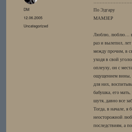
………………………
Автор
DM
По Эдгару
Опубликовано
12.06.2005
МАМЗЕР
Рубрики
Uncategorized
Люблю, люблю… вор
раз и вылепил, лет
между прочим, в св
уходя в свой угол
оплеуху, он с мес
ощущением вины, х
для них, воспитыв
бабушка, его мать,
шутя, давно все з
Тогда, в начале, я
неосторожной любв
последствиям, а п