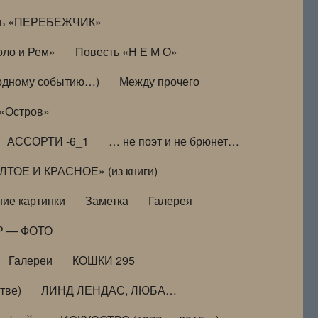
ть «ПЕРЕБЕЖЧИК»
оло и Рем»
Повесть «Н Е М О»
к одному событию…)
Между прочего
 «Остров»
АССОРТИ -6_1
… не поэт и не брюнет…
ТОЕ И КРАСНОЕ» (из книги)
ие картинки
Заметка
Галерея
Р — ФОТО
Галереи
КОШКИ 295
тве)
ЛИНД ЛЕНДАС, ЛЮБА…