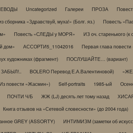
РЕВОДЫ
Uncategorized
Галереи
ПРОЗА
Повес
з сборника «Здравствуй, муха!» (Болг. яз.)
Повесть «Па
ом»
Повесть «СЛЕДЫ у МОРЯ»
ИЗ оч. старенького (
й дом»
АССОРТИ5_11042016
Первая глава повести
вух художниках (фрагмент)
ПОСЛУШАЙТЕ… (вариант)
ЗАБЫЛ!..
BOLERO Перевод Е.А.Валентиновой)
«ЖЕЛ
Из повести «Жасмин»)
Self-portraits
1985-ый
Осенн
ПОЧТИ Ч/Б
ЖЖ (LJ) десять лет тому назад
ХИСА
Книга отзывов на «Сетевой словесности» (до 2004 года)
анное GREY (ASSORTY)
ИНТИМИЗМ (заметки об искусс