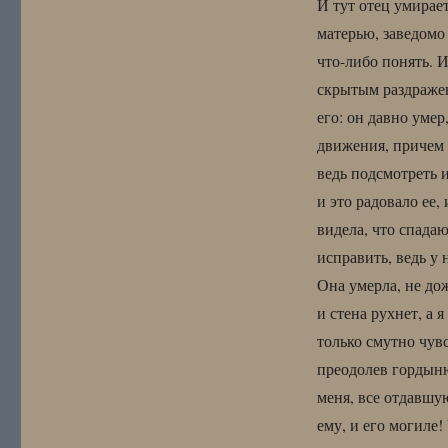
И тут отец умирает
матерью, заведомо
что-либо понять. 
скрытым раздраже
его: он давно умер
движения, причем с
ведь подсмотреть и
и это радовало ее,
видела, что спадаю
исправить, ведь у
Она умерла, не до
и стена рухнет, а я
только смутно чувс
преодолев гордыню
меня, все отдавшую
ему, и его могиле! 