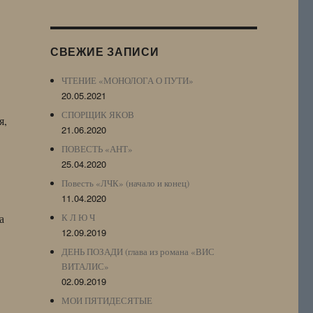
Журнала
(ЖЖ,
LJ
СВЕЖИЕ ЗАПИСИ
Archive)
ЧТЕНИЕ «МОНОЛОГА О ПУТИ»
20.05.2021
СПОРЩИК ЯКОВ
я,
21.06.2020
ПОВЕСТЬ «АНТ»
25.04.2020
Повесть «ЛЧК» (начало и конец)
11.04.2020
а
К Л Ю Ч
12.09.2019
ДЕНЬ ПОЗАДИ (глава из романа «ВИС
ВИТАЛИС»
02.09.2019
МОИ ПЯТИДЕСЯТЫЕ