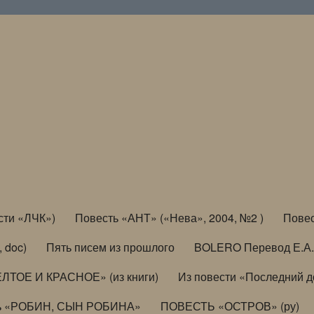
сти «ЛЧК»)
Повесть «АНТ» («Нева», 2004, №2 )
Повес
, doc)
Пять писем из прошлого
BOLERO Перевод Е.А.
ЛТОЕ И КРАСНОЕ» (из книги)
Из повести «Последний 
ь «РОБИН, СЫН РОБИНА»
ПОВЕСТЬ «ОСТРОВ» (ру)