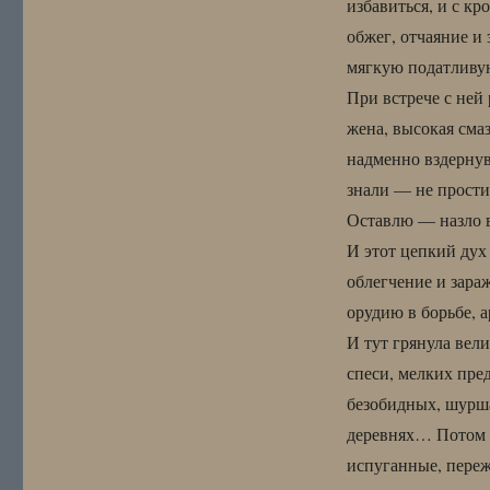
избавиться, и с кр
обжег, отчаяние и 
мягкую податливую
При встрече с ней 
жена, высокая сма
надменно вздернув
знали — не прости
Оставлю — назло в
И этот цепкий дух
облегчение и зара
орудию в борьбе, 
И тут грянула вели
спеси, мелких пред
безобидных, шурша
деревнях… Потом ж
испуганные, переж