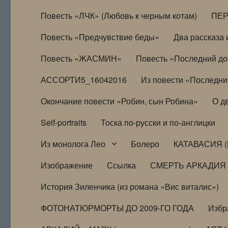
Повесть «ЛЧК» (Любовь к черным котам)
ПЕ
Повесть «Предчувствие беды»
Два рассказа и
Повесть «ЖАСМИН»
Повесть «Последний д
АССОРТИ5_16042016
Из повести «Последни
Окончание повести «Робин, сын Робина»
О д
Self-portraits
Тоска по-русски и по-англицки
Из монолога Лео
Болеро
КАТАВАСИЯ (
Изображение
Ссылка
СМЕРТЬ АРКАДИЯ
История Зиленчика (из романа «Вис виталис»)
ФОТОНАТЮРМОРТЫ ДО 2009-ГО ГОДА
Избр