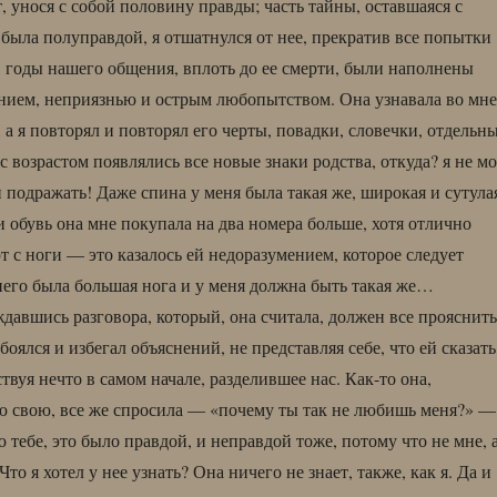
, унося с собой половину правды; часть тайны, оставшаяся с
 была полуправдой, я отшатнулся от нее, прекратив все попытки
И годы нашего общения, вплоть до ее смерти, были наполнены
нием, неприязнью и острым любопытством. Она узнавала во мне
, а я повторял и повторял его черты, повадки, словечки, отдельн
 возрастом появлялись все новые знаки родства, откуда? я не мо
 подражать! Даже спина у меня была такая же, широкая и сутула
 и обувь она мне покупала на два номера больше, хотя отлично
т с ноги — это казалось ей недоразумением, которое следует
 него была большая нога и у меня должна быть такая же…
ждавшись разговора, который, она считала, должен все прояснить
 боялся и избегал объяснений, не представляя себе, что ей сказать
твуя нечто в самом начале, разделившее нас. Как-то она,
 свою, все же спросила — «почему ты так не любишь меня?» —
 тебе, это было правдой, и неправдой тоже, потому что не мне, 
Что я хотел у нее узнать? Она ничего не знает, также, как я. Да и