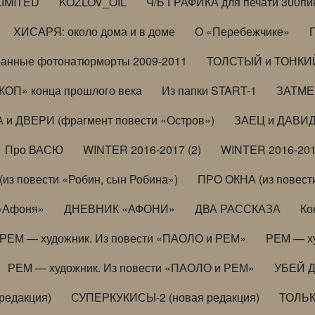
LIMITED
KOZLOV_OIL
Ч/Б ГРАФИКА для печати 300пи
ХИСАРЯ: около дома и в доме
О «Перебежчике»
анные фотонатюрморты 2009-2011
ТОЛСТЫЙ и ТОНКИЙ 
ОП» конца прошлого века
Из папки START-1
ЗАТМЕН
 и ДВЕРИ (фрагмент повести «Остров»)
ЗАЕЦ и ДАВИД 
Про ВАСЮ
WINTER 2016-2017 (2)
WINTER 2016-201
з повести «Робин, сын Робина»)
ПРО ОКНА (из повести
 «Афоня»
ДНЕВНИК «АФОНИ»
ДВА РАССКАЗА
Ко
РЕМ — художник. Из повести «ПАОЛО и РЕМ»
РЕМ — х
РЕМ — художник. Из повести «ПАОЛО и РЕМ»
УБЕЙ 
редакция)
СУПЕРКУКИСЫ-2 (новая редакция)
ТОЛЬ