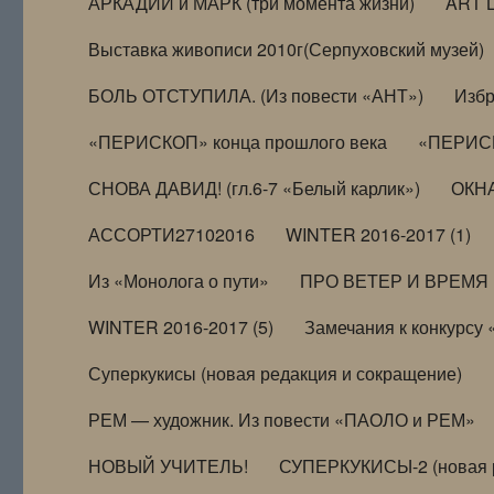
АРКАДИЙ и МАРК (три момента жизни)
ART 
Выставка живописи 2010г(Серпуховский музей)
БОЛЬ ОТСТУПИЛА. (Из повести «АНТ»)
Избр
«ПЕРИСКОП» конца прошлого века
«ПЕРИСК
СНОВА ДАВИД! (гл.6-7 «Белый карлик»)
ОКНА
АССОРТИ27102016
WINTER 2016-2017 (1)
Из «Монолога о пути»
ПРО ВЕТЕР И ВРЕМЯ (и
WINTER 2016-2017 (5)
Замечания к конкурсу
Суперкукисы (новая редакция и сокращение)
РЕМ — художник. Из повести «ПАОЛО и РЕМ»
НОВЫЙ УЧИТЕЛЬ!
СУПЕРКУКИСЫ-2 (новая 