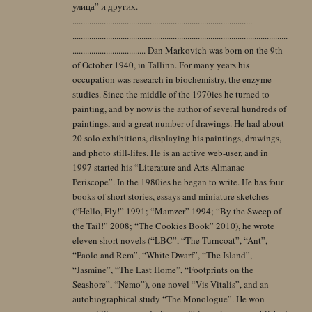
улица” и других.
......................................................................................
.......................................................................................................
................................... Dan Markovich was born on the 9th
of October 1940, in Tallinn. For many years his
occupation was research in biochemistry, the enzyme
studies. Since the middle of the 1970ies he turned to
painting, and by now is the author of several hundreds of
paintings, and a great number of drawings. He had about
20 solo exhibitions, displaying his paintings, drawings,
and photo still-lifes. He is an active web-user, and in
1997 started his “Literature and Arts Almanac
Periscope”. In the 1980ies he began to write. He has four
books of short stories, essays and miniature sketches
(“Hello, Fly!” 1991; “Mamzer” 1994; “By the Sweep of
the Tail!” 2008; “The Cookies Book” 2010), he wrote
eleven short novels (“LBC”, “The Turncoat”, “Ant”,
“Paolo and Rem”, “White Dwarf”, “The Island”,
“Jasmine”, “The Last Home”, “Footprints on the
Seashore”, “Nemo”), one novel “Vis Vitalis”, and an
autobiographical study “The Monologue”. He won