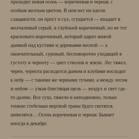
приходит новая осень — коричневая и черная, с
особым желтым цветом. В нем нет ни капли
слащавости, он прост и сух, сгущается — впадает в
молчаливый серый, в глубокий коричневый, но не тот
красновато-коричневый, который царит живой
дымкой над кустами и деревьями весной — а
окончательный, суровый, бесповоротно уходящий в
густоту и черноту — цвет стволов и земли. Лес тяжел,
черен, чернота расходится дымом и клубами восходит
к небу — с такими же черными тучами, а между лесом
и небом — узкая блестящая щель — воздух и свет где-
то далеко. Все сухо, тяжело и неподвижно, только
тонкие стебельки мертвой травы будто светятся,
шевелятся… Осень коричневая и черная. Бывает
иногда в декабре.