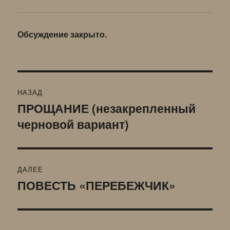
Обсуждение закрыто.
Навигация
НАЗАД
по
ПРОЩАНИЕ (незакрепленный
Предыдущая
черновой вариант)
запись:
записям
ДАЛЕЕ
ПОВЕСТЬ «ПЕРЕБЕЖЧИК»
Следующая
запись: