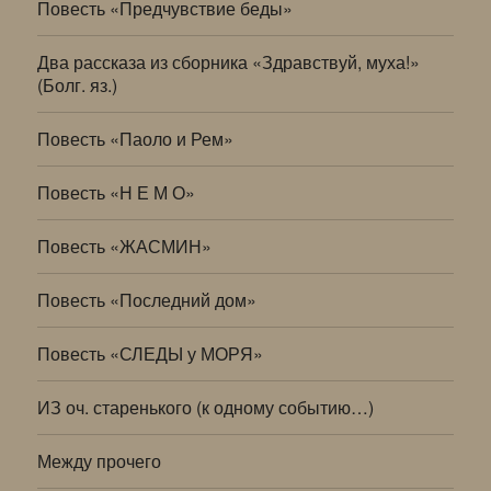
Повесть «Предчувствие беды»
Два рассказа из сборника «Здравствуй, муха!»
(Болг. яз.)
Повесть «Паоло и Рем»
Повесть «Н Е М О»
Повесть «ЖАСМИН»
Повесть «Последний дом»
Повесть «СЛЕДЫ у МОРЯ»
ИЗ оч. старенького (к одному событию…)
Между прочего