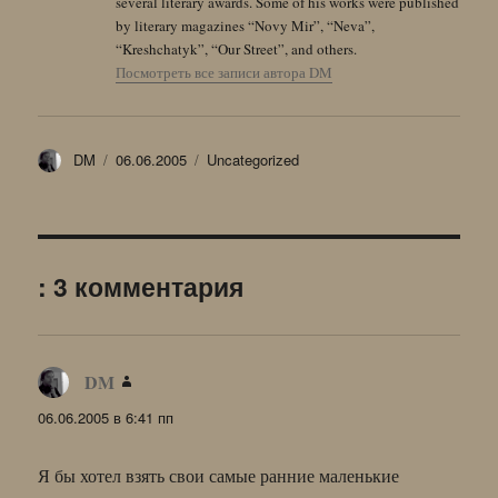
several literary awards. Some of his works were published
by literary magazines “Novy Mir”, “Neva”,
“Kreshchatyk”, “Our Street”, and others.
Посмотреть все записи автора DM
Автор
Опубликовано
Рубрики
DM
06.06.2005
Uncategorized
: 3 комментария
DM
:
06.06.2005 в 6:41 пп
Я бы хотел взять свои самые ранние маленькие