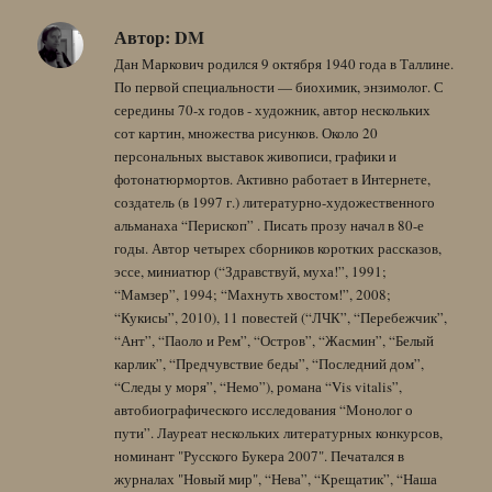
Автор:
DM
Дан Маркович родился 9 октября 1940 года в Таллине.
По первой специальности — биохимик, энзимолог. С
середины 70-х годов - художник, автор нескольких
сот картин, множества рисунков. Около 20
персональных выставок живописи, графики и
фотонатюрмортов. Активно работает в Интернете,
создатель (в 1997 г.) литературно-художественного
альманаха “Перископ” . Писать прозу начал в 80-е
годы. Автор четырех сборников коротких рассказов,
эссе, миниатюр (“Здравствуй, муха!”, 1991;
“Мамзер”, 1994; “Махнуть хвостом!”, 2008;
“Кукисы”, 2010), 11 повестей (“ЛЧК”, “Перебежчик”,
“Ант”, “Паоло и Рем”, “Остров”, “Жасмин”, “Белый
карлик”, “Предчувствие беды”, “Последний дом”,
“Следы у моря”, “Немо”), романа “Vis vitalis”,
автобиографического исследования “Монолог о
пути”. Лауреат нескольких литературных конкурсов,
номинант "Русского Букера 2007". Печатался в
журналах "Новый мир", “Нева”, “Крещатик”, “Наша