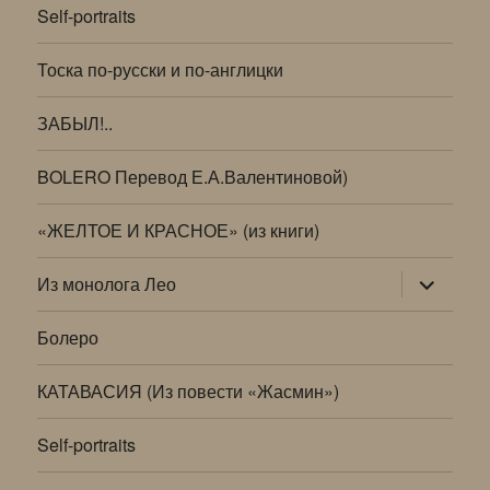
Self-portraits
Тоска по-русски и по-англицки
ЗАБЫЛ!..
BOLERO Перевод Е.А.Валентиновой)
«ЖЕЛТОЕ И КРАСНОЕ» (из книги)
раскрыт
Из монолога Лео
дочернее
меню
Болеро
КАТАВАСИЯ (Из повести «Жасмин»)
Self-portraits