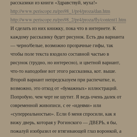
рассказики из книги «Здравствуй, муха!»
http://www.periscope.ru/prs98_1/pr4/proza/dan.htm
http://www.periscope.ru/prs98_2/pr4/proza/fly/content1.htm
И сделать из них книжку, пока что в интернете. К
каждому рассказику будет рисунок. Есть два варианта
— черно/белые, возможно прозрачные гифы, так
чтобы поле текста входило составной частью в
рисунок (трудно, но интересно), и цветной вариант,
что-то наподобие вот этого рассказика, кот. выше.
Второй вариант непредсказуем при распечатке, и,
возможно, это отход от «бумажных» иллюстраций.
Попробую, чем черт не шутит. Я ведь очень далек от
современной живописи, с ее «идеями» или
«суперреальностью». Если б меня спросили, как я
вижу дверь, которая у Рогинского — ДВЕРЬ, я бы,
пожалуй изобразил ее втягивающей глаз воронкой, а