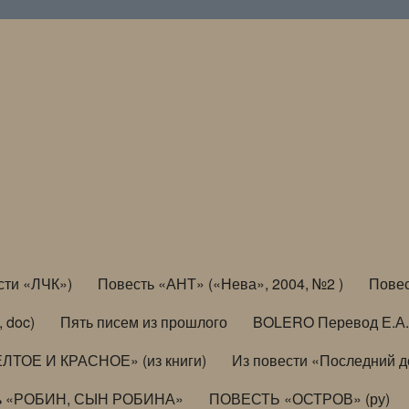
сти «ЛЧК»)
Повесть «АНТ» («Нева», 2004, №2 )
Повес
, doc)
Пять писем из прошлого
BOLERO Перевод Е.А.
ЛТОЕ И КРАСНОЕ» (из книги)
Из повести «Последний 
ь «РОБИН, СЫН РОБИНА»
ПОВЕСТЬ «ОСТРОВ» (ру)