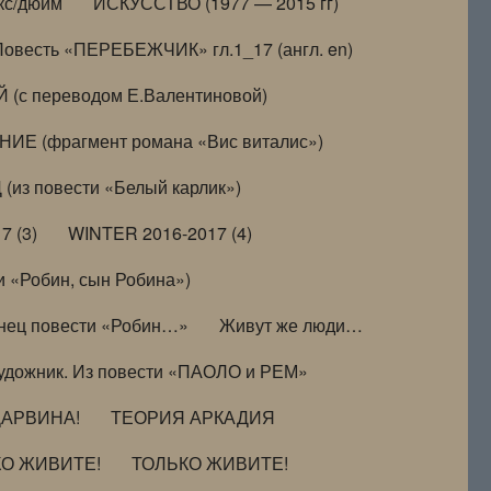
кс/дюйм
ИСКУССТВО (1977 — 2015 гг)
Повесть «ПЕРЕБЕЖЧИК» гл.1_17 (англ. en)
(с переводом Е.Валентиновой)
ИЕ (фрагмент романа «Вис виталис»)
(из повести «Белый карлик»)
7 (3)
WINTER 2016-2017 (4)
 «Робин, сын Робина»)
нец повести «Робин…»
Живут же люди…
удожник. Из повести «ПАОЛО и РЕМ»
ДАРВИНА!
ТЕОРИЯ АРКАДИЯ
КО ЖИВИТЕ!
ТОЛЬКО ЖИВИТЕ!