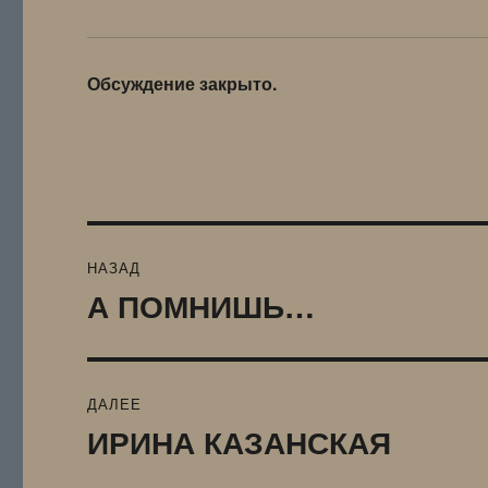
Обсуждение закрыто.
Навигация
НАЗАД
по
А ПОМНИШЬ…
Предыдущая
запись:
записям
ДАЛЕЕ
ИРИНА КАЗАНСКАЯ
Следующая
запись: