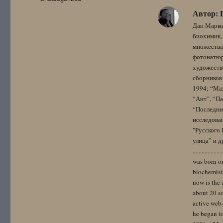
Автор:
Дан Марко
биохимик, 
множества
фотонатюрм
художестве
сборников 
1994; “Мах
“Ант”, “Па
“Последний
исследова
"Русского 
улица” и других. 
..................
was born on
biochemistr
now is the 
about 20 so
active web-
he began to