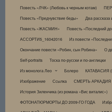
Повесть «ЛЧК» (Любовь к черным котам)
ПЕ
Повесть «Предчувствие беды»
Два рассказа и
Повесть «ЖАСМИН»
Повесть «Последний д
АССОРТИ5_16042016
Из повести «Последни
Окончание повести «Робин, сын Робина»
О д
Self-portraits
Тоска по-русски и по-англицки
Из монолога Лео
Болеро
КАТАВАСИЯ (
Изображение
Ссылка
СМЕРТЬ АРКАДИЯ
История Зиленчика (из романа «Вис виталис»)
ФОТОНАТЮРМОРТЫ ДО 2009-ГО ГОДА
Избр