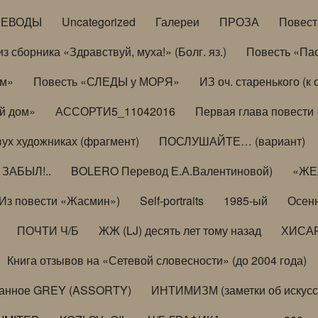
РЕВОДЫ
Uncategorized
Галереи
ПРОЗА
Повес
з сборника «Здравствуй, муха!» (Болг. яз.)
Повесть «Па
ом»
Повесть «СЛЕДЫ у МОРЯ»
ИЗ оч. старенького (
й дом»
АССОРТИ5_11042016
Первая глава повести
вух художниках (фрагмент)
ПОСЛУШАЙТЕ… (вариант)
ЗАБЫЛ!..
BOLERO Перевод Е.А.Валентиновой)
«ЖЕЛ
Из повести «Жасмин»)
Self-portraits
1985-ый
Осенн
ПОЧТИ Ч/Б
ЖЖ (LJ) десять лет тому назад
ХИСА
Книга отзывов на «Сетевой словесности» (до 2004 года)
анное GREY (ASSORTY)
ИНТИМИЗМ (заметки об искусс