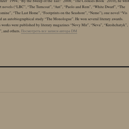
zer” 1994; “By the Sweep of the Tail!” 2008; “The Cookies Book” 2010), he wro
rt novels (“LBC”, “The Turncoat”, “Ant”, “Paolo and Rem”, “White Dwarf”, “The
Jasmine”, “The Last Home”, “Footprints on the Seashore”, “Nemo”), one novel “Vis
and an autobiographical study “The Monologue”. He won several literary awards.
s works were published by literary magazines “Novy Mir”, “Neva”, “Kreshchatyk”,
”, and others.
Посмотреть все записи автора DM