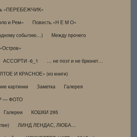
ть «ПЕРЕБЕЖЧИК»
оло и Рем»
Повесть «Н Е М О»
к одному событию…)
Между прочего
 «Остров»
АССОРТИ -6_1
… не поэт и не брюнет…
ТОЕ И КРАСНОЕ» (из книги)
ие картинки
Заметка
Галерея
Р — ФОТО
Галереи
КОШКИ 295
тве)
ЛИНД ЛЕНДАС, ЛЮБА…