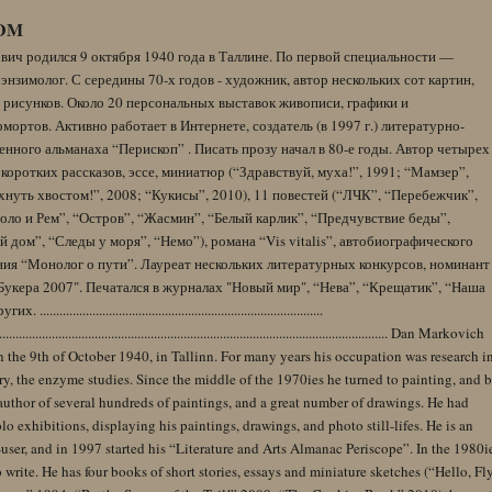
DM
вич родился 9 октября 1940 года в Таллине. По первой специальности —
энзимолог. С середины 70-х годов - художник, автор нескольких сот картин,
 рисунков. Около 20 персональных выставок живописи, графики и
ортов. Активно работает в Интернете, создатель (в 1997 г.) литературно-
нного альманаха “Перископ” . Писать прозу начал в 80-е годы. Автор четырех
коротких рассказов, эссе, миниатюр (“Здравствуй, муха!”, 1991; “Мамзер”,
нуть хвостом!”, 2008; “Кукисы”, 2010), 11 повестей (“ЛЧК”, “Перебежчик”,
оло и Рем”, “Остров”, “Жасмин”, “Белый карлик”, “Предчувствие беды”,
 дом”, “Следы у моря”, “Немо”), романа “Vis vitalis”, автобиографического
ния “Монолог о пути”. Лауреат нескольких литературных конкурсов, номинант
Букера 2007". Печатался в журналах "Новый мир", “Нева”, “Крещатик”, “Наша
......................................................................................
........................................................................................................................ Dan Markovich
 the 9th of October 1940, in Tallinn. For many years his occupation was research i
y, the enzyme studies. Since the middle of the 1970ies he turned to painting, and 
author of several hundreds of paintings, and a great number of drawings. He had
lo exhibitions, displaying his paintings, drawings, and photo still-lifes. He is an
user, and in 1997 started his “Literature and Arts Almanac Periscope”. In the 1980i
 write. He has four books of short stories, essays and miniature sketches (“Hello, Fl