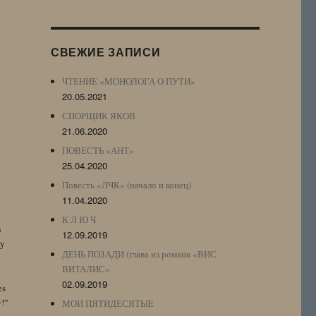
Журнала
(ЖЖ,
LJ
СВЕЖИЕ ЗАПИСИ
Archive)
ЧТЕНИЕ «МОНОЛОГА О ПУТИ»
20.05.2021
СПОРЩИК ЯКОВ
21.06.2020
ПОВЕСТЬ «АНТ»
25.04.2020
Повесть «ЛЧК» (начало и конец)
11.04.2020
К Л Ю Ч
n
12.09.2019
by
ДЕНЬ ПОЗАДИ (глава из романа «ВИС
ВИТАЛИС»
02.09.2019
es
y!”
МОИ ПЯТИДЕСЯТЫЕ