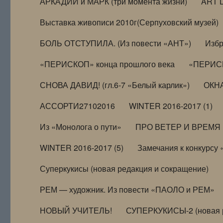
АРКАДИЙ и МАРК (три момента жизни)
ART 
Выставка живописи 2010г(Серпуховский музей)
БОЛЬ ОТСТУПИЛА. (Из повести «АНТ»)
Избр
«ПЕРИСКОП» конца прошлого века
«ПЕРИСК
СНОВА ДАВИД! (гл.6-7 «Белый карлик»)
ОКНА
АССОРТИ27102016
WINTER 2016-2017 (1)
Из «Монолога о пути»
ПРО ВЕТЕР И ВРЕМЯ (и
WINTER 2016-2017 (5)
Замечания к конкурсу
Суперкукисы (новая редакция и сокращение)
РЕМ — художник. Из повести «ПАОЛО и РЕМ»
НОВЫЙ УЧИТЕЛЬ!
СУПЕРКУКИСЫ-2 (новая 