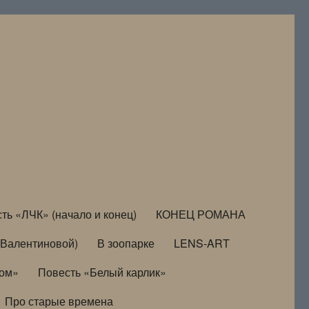
ть «ЛЧК» (начало и конец)
КОНЕЦ РОМАНА
Валентиновой)
В зоопарке
LENS-ART
дом»
Повесть «Белый карлик»
Про старые времена