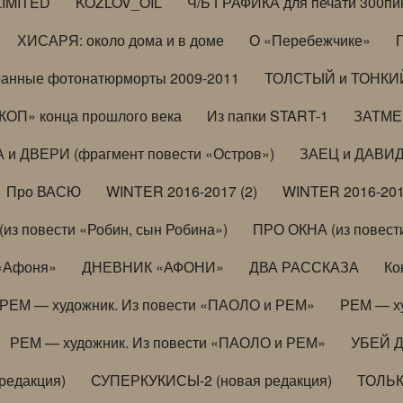
LIMITED
KOZLOV_OIL
Ч/Б ГРАФИКА для печати 300пи
ХИСАРЯ: около дома и в доме
О «Перебежчике»
анные фотонатюрморты 2009-2011
ТОЛСТЫЙ и ТОНКИЙ 
ОП» конца прошлого века
Из папки START-1
ЗАТМЕН
 и ДВЕРИ (фрагмент повести «Остров»)
ЗАЕЦ и ДАВИД 
Про ВАСЮ
WINTER 2016-2017 (2)
WINTER 2016-201
з повести «Робин, сын Робина»)
ПРО ОКНА (из повести
 «Афоня»
ДНЕВНИК «АФОНИ»
ДВА РАССКАЗА
Ко
РЕМ — художник. Из повести «ПАОЛО и РЕМ»
РЕМ — х
РЕМ — художник. Из повести «ПАОЛО и РЕМ»
УБЕЙ 
редакция)
СУПЕРКУКИСЫ-2 (новая редакция)
ТОЛЬ