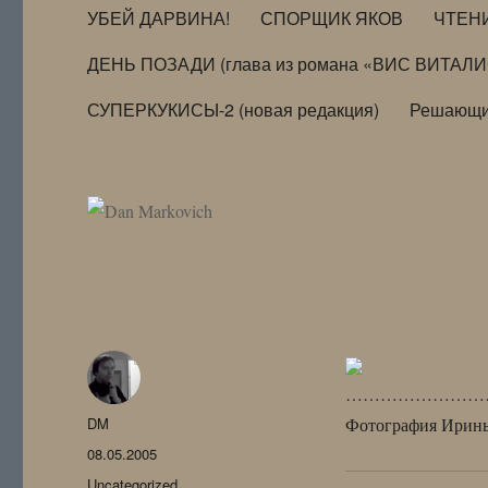
УБЕЙ ДАРВИНА!
СПОРЩИК ЯКОВ
ЧТЕН
ДЕНЬ ПОЗАДИ (глава из романа «ВИС ВИТАЛ
СУПЕРКУКИСЫ-2 (новая редакция)
Решающи
………………………
Автор
DM
Фотография Ирины
Опубликовано
08.05.2005
Рубрики
Uncategorized