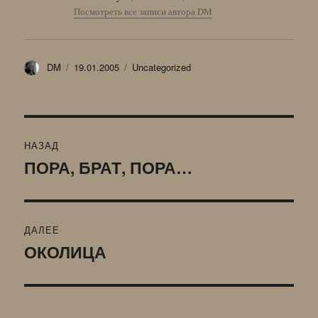
Посмотреть все записи автора DM
Автор
Опубликовано
Рубрики
DM
19.01.2005
Uncategorized
Навигация
НАЗАД
по
ПОРА, БРАТ, ПОРА…
Предыдущая
запись:
записям
ДАЛЕЕ
ОКОЛИЦА
Следующая
запись: