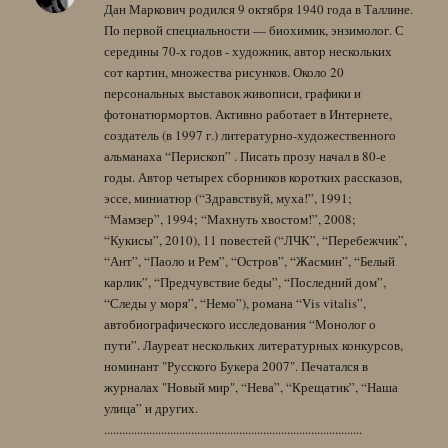
Дан Маркович родился 9 октября 1940 года в Таллине.
По первой специальности — биохимик, энзимолог. С
середины 70-х годов - художник, автор нескольких
сот картин, множества рисунков. Около 20
персональных выставок живописи, графики и
фотонатюрмортов. Активно работает в Интернете,
создатель (в 1997 г.) литературно-художественного
альманаха “Перископ” . Писать прозу начал в 80-е
годы. Автор четырех сборников коротких рассказов,
эссе, миниатюр (“Здравствуй, муха!”, 1991;
“Мамзер”, 1994; “Махнуть хвостом!”, 2008;
“Кукисы”, 2010), 11 повестей (“ЛЧК”, “Перебежчик”,
“Ант”, “Паоло и Рем”, “Остров”, “Жасмин”, “Белый
карлик”, “Предчувствие беды”, “Последний дом”,
“Следы у моря”, “Немо”), романа “Vis vitalis”,
автобиографического исследования “Монолог о
пути”. Лауреат нескольких литературных конкурсов,
номинант "Русского Букера 2007". Печатался в
журналах "Новый мир", “Нева”, “Крещатик”, “Наша
улица” и других.
......................................................................................