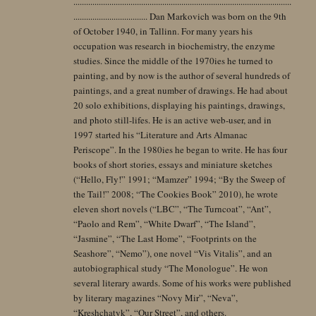
.......................................................................................................
................................... Dan Markovich was born on the 9th
of October 1940, in Tallinn. For many years his
occupation was research in biochemistry, the enzyme
studies. Since the middle of the 1970ies he turned to
painting, and by now is the author of several hundreds of
paintings, and a great number of drawings. He had about
20 solo exhibitions, displaying his paintings, drawings,
and photo still-lifes. He is an active web-user, and in
1997 started his “Literature and Arts Almanac
Periscope”. In the 1980ies he began to write. He has four
books of short stories, essays and miniature sketches
(“Hello, Fly!” 1991; “Mamzer” 1994; “By the Sweep of
the Tail!” 2008; “The Cookies Book” 2010), he wrote
eleven short novels (“LBC”, “The Turncoat”, “Ant”,
“Paolo and Rem”, “White Dwarf”, “The Island”,
“Jasmine”, “The Last Home”, “Footprints on the
Seashore”, “Nemo”), one novel “Vis Vitalis”, and an
autobiographical study “The Monologue”. He won
several literary awards. Some of his works were published
by literary magazines “Novy Mir”, “Neva”,
“Kreshchatyk”, “Our Street”, and others.