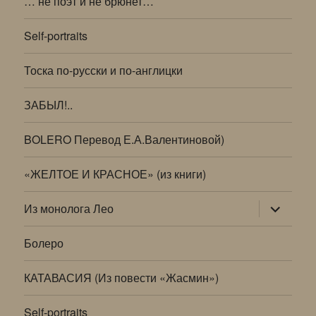
… не поэт и не брюнет…
Self-portraits
Тоска по-русски и по-англицки
ЗАБЫЛ!..
BOLERO Перевод Е.А.Валентиновой)
«ЖЕЛТОЕ И КРАСНОЕ» (из книги)
раскрыт
Из монолога Лео
дочернее
меню
Болеро
КАТАВАСИЯ (Из повести «Жасмин»)
Self-portraits