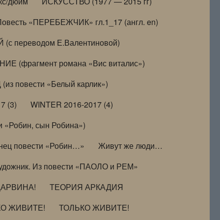
кс/дюйм
ИСКУССТВО (1977 — 2015 гг)
Повесть «ПЕРЕБЕЖЧИК» гл.1_17 (англ. en)
(с переводом Е.Валентиновой)
ИЕ (фрагмент романа «Вис виталис»)
(из повести «Белый карлик»)
7 (3)
WINTER 2016-2017 (4)
 «Робин, сын Робина»)
нец повести «Робин…»
Живут же люди…
удожник. Из повести «ПАОЛО и РЕМ»
ДАРВИНА!
ТЕОРИЯ АРКАДИЯ
КО ЖИВИТЕ!
ТОЛЬКО ЖИВИТЕ!