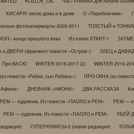
LIMITED
KOZLOV_OIL
Ч/Б ГРАФИКА для печати 300пи
ХИСАРЯ: около дома и в доме
О «Перебежчике»
анные фотонатюрморты 2009-2011
ТОЛСТЫЙ и ТОНКИЙ 
ОП» конца прошлого века
Из папки START-1
ЗАТМЕН
 и ДВЕРИ (фрагмент повести «Остров»)
ЗАЕЦ и ДАВИД 
Про ВАСЮ
WINTER 2016-2017 (2)
WINTER 2016-201
з повести «Робин, сын Робина»)
ПРО ОКНА (из повести
 «Афоня»
ДНЕВНИК «АФОНИ»
ДВА РАССКАЗА
Ко
РЕМ — художник. Из повести «ПАОЛО и РЕМ»
РЕМ — х
РЕМ — художник. Из повести «ПАОЛО и РЕМ»
УБЕЙ 
редакция)
СУПЕРКУКИСЫ-2 (новая редакция)
ТОЛЬ