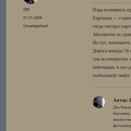
……………………
Автор
DM
Пора вспомнить пр
Опубликовано
01.01.2005
Картинка — старен
Рубрики
Uncategorized
тогда смотрел кар
Абсолютно не урав
Но тут, понимаете
Дорога никуда? И п
там за поворотом -
небольшая, и она 
(небольшой смайл 
Автор:
Дан Марко
биохимик, 
множества
фотонатюрм