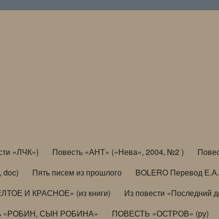
сти «ЛЧК»)
Повесть «АНТ» («Нева», 2004, №2 )
Повес
, doc)
Пять писем из прошлого
BOLERO Перевод Е.А.
ЛТОЕ И КРАСНОЕ» (из книги)
Из повести «Последний 
ь «РОБИН, СЫН РОБИНА»
ПОВЕСТЬ «ОСТРОВ» (ру)