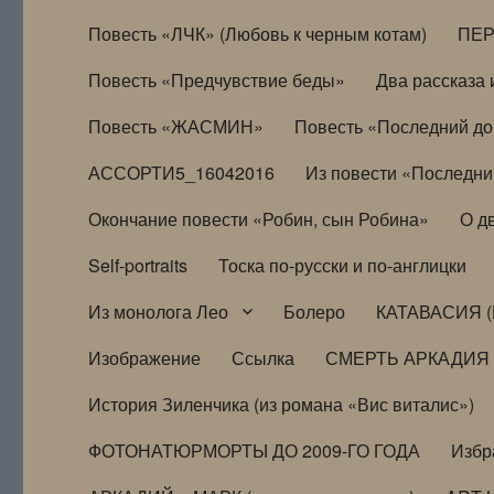
Повесть «ЛЧК» (Любовь к черным котам)
ПЕ
Повесть «Предчувствие беды»
Два рассказа и
Повесть «ЖАСМИН»
Повесть «Последний д
АССОРТИ5_16042016
Из повести «Последни
Окончание повести «Робин, сын Робина»
О д
Self-portraits
Тоска по-русски и по-англицки
Из монолога Лео
Болеро
КАТАВАСИЯ (
Изображение
Ссылка
СМЕРТЬ АРКАДИЯ
История Зиленчика (из романа «Вис виталис»)
ФОТОНАТЮРМОРТЫ ДО 2009-ГО ГОДА
Избр