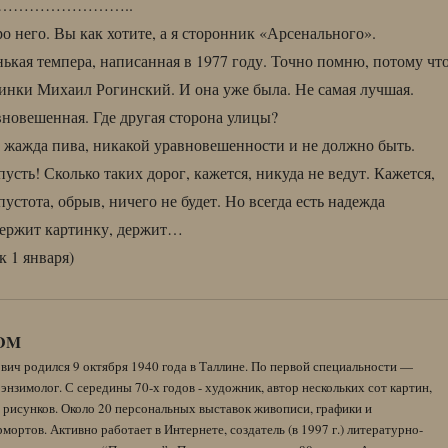
……………………..
о него. Вы как хотите, а я сторонник «Арсенального».
ькая темпера, написанная в 1977 году. Точно помню, потому чт
тинки Михаил Рогинский. И она уже была. Не самая лучшая.
новешенная. Где другая сторона улицы?
, жажда пива, никакой уравновешенности и не должно быть.
усть! Сколько таких дорог, кажется, никуда не ведут. Кажется,
пустота, обрыв, ничего не будет. Но всегда есть надежда
держит картинку, держит…
к 1 января)
DM
вич родился 9 октября 1940 года в Таллине. По первой специальности —
энзимолог. С середины 70-х годов - художник, автор нескольких сот картин,
 рисунков. Около 20 персональных выставок живописи, графики и
ортов. Активно работает в Интернете, создатель (в 1997 г.) литературно-