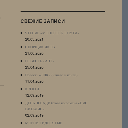
Журнала
(ЖЖ,
LJ
о
СВЕЖИЕ ЗАПИСИ
Archive)
ЧТЕНИЕ «МОНОЛОГА О ПУТИ»
20.05.2021
СПОРЩИК ЯКОВ
21.06.2020
ПОВЕСТЬ «АНТ»
25.04.2020
Повесть «ЛЧК» (начало и конец)
11.04.2020
К Л Ю Ч
12.09.2019
ДЕНЬ ПОЗАДИ (глава из романа «ВИС
ВИТАЛИС»
02.09.2019
МОИ ПЯТИДЕСЯТЫЕ