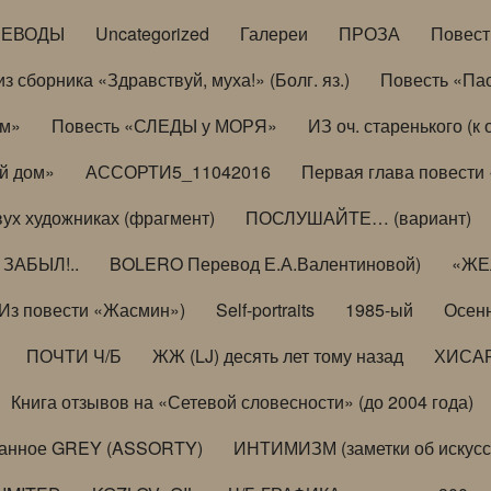
РЕВОДЫ
Uncategorized
Галереи
ПРОЗА
Повес
з сборника «Здравствуй, муха!» (Болг. яз.)
Повесть «Па
ом»
Повесть «СЛЕДЫ у МОРЯ»
ИЗ оч. старенького (
й дом»
АССОРТИ5_11042016
Первая глава повести
вух художниках (фрагмент)
ПОСЛУШАЙТЕ… (вариант)
ЗАБЫЛ!..
BOLERO Перевод Е.А.Валентиновой)
«ЖЕЛ
Из повести «Жасмин»)
Self-portraits
1985-ый
Осенн
ПОЧТИ Ч/Б
ЖЖ (LJ) десять лет тому назад
ХИСА
Книга отзывов на «Сетевой словесности» (до 2004 года)
анное GREY (ASSORTY)
ИНТИМИЗМ (заметки об искусс