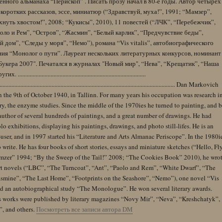
нного альманаха “Перископ” . Писать прозу начал в 80-е годы. Автор четырех
коротких рассказов, эссе, миниатюр (“Здравствуй, муха!”, 1991; “Мамзер”,
нуть хвостом!”, 2008; “Кукисы”, 2010), 11 повестей (“ЛЧК”, “Перебежчик”,
оло и Рем”, “Остров”, “Жасмин”, “Белый карлик”, “Предчувствие беды”,
 дом”, “Следы у моря”, “Немо”), романа “Vis vitalis”, автобиографического
ния “Монолог о пути”. Лауреат нескольких литературных конкурсов, номинант
Букера 2007". Печатался в журналах "Новый мир", “Нева”, “Крещатик”, “Наша
......................................................................................
........................................................................................................................ Dan Markovich
 the 9th of October 1940, in Tallinn. For many years his occupation was research i
y, the enzyme studies. Since the middle of the 1970ies he turned to painting, and 
author of several hundreds of paintings, and a great number of drawings. He had
lo exhibitions, displaying his paintings, drawings, and photo still-lifes. He is an
user, and in 1997 started his “Literature and Arts Almanac Periscope”. In the 1980i
 write. He has four books of short stories, essays and miniature sketches (“Hello, Fl
zer” 1994; “By the Sweep of the Tail!” 2008; “The Cookies Book” 2010), he wro
rt novels (“LBC”, “The Turncoat”, “Ant”, “Paolo and Rem”, “White Dwarf”, “The
Jasmine”, “The Last Home”, “Footprints on the Seashore”, “Nemo”), one novel “Vis
and an autobiographical study “The Monologue”. He won several literary awards.
s works were published by literary magazines “Novy Mir”, “Neva”, “Kreshchatyk”,
”, and others.
Посмотреть все записи автора DM