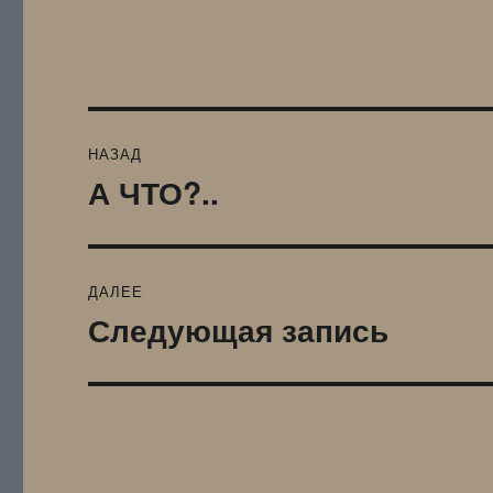
Навигация
НАЗАД
по
А ЧТО?..
Предыдущая
запись:
записям
ДАЛЕЕ
Следующая запись
Следующая
запись: