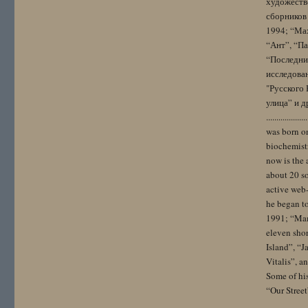
художестве
сборников 
1994; “Мах
“Ант”, “Па
“Последний
исследова
"Русского 
улица” и других. 
..................
was born on
biochemistr
now is the 
about 20 so
active web-
he began to
1991; “Mam
eleven sho
Island”, “
Vitalis”, 
Some of hi
“Our Street