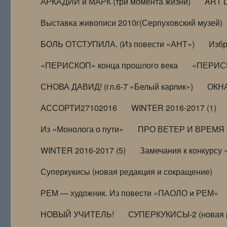
АРКАДИЙ и МАРК (три момента жизни)
ART 
Выставка живописи 2010г(Серпуховский музей)
БОЛЬ ОТСТУПИЛА. (Из повести «АНТ»)
Избр
«ПЕРИСКОП» конца прошлого века
«ПЕРИСК
СНОВА ДАВИД! (гл.6-7 «Белый карлик»)
ОКНА
АССОРТИ27102016
WINTER 2016-2017 (1)
Из «Монолога о пути»
ПРО ВЕТЕР И ВРЕМЯ (и
WINTER 2016-2017 (5)
Замечания к конкурсу
Суперкукисы (новая редакция и сокращение)
РЕМ — художник. Из повести «ПАОЛО и РЕМ»
НОВЫЙ УЧИТЕЛЬ!
СУПЕРКУКИСЫ-2 (новая 