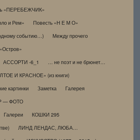
ть «ПЕРЕБЕЖЧИК»
оло и Рем»
Повесть «Н Е М О»
к одному событию…)
Между прочего
 «Остров»
АССОРТИ -6_1
… не поэт и не брюнет…
ТОЕ И КРАСНОЕ» (из книги)
ие картинки
Заметка
Галерея
Р — ФОТО
Галереи
КОШКИ 295
тве)
ЛИНД ЛЕНДАС, ЛЮБА…