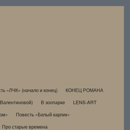
ть «ЛЧК» (начало и конец)
КОНЕЦ РОМАНА
Валентиновой)
В зоопарке
LENS-ART
дом»
Повесть «Белый карлик»
Про старые времена