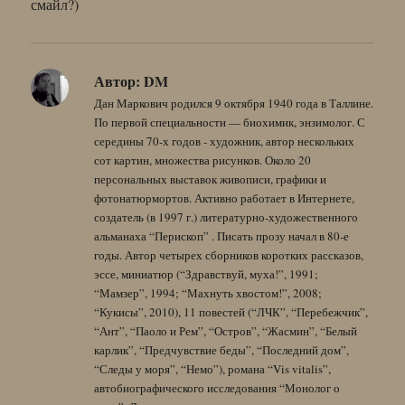
смайл?)
Автор:
DM
Дан Маркович родился 9 октября 1940 года в Таллине.
По первой специальности — биохимик, энзимолог. С
середины 70-х годов - художник, автор нескольких
сот картин, множества рисунков. Около 20
персональных выставок живописи, графики и
фотонатюрмортов. Активно работает в Интернете,
создатель (в 1997 г.) литературно-художественного
альманаха “Перископ” . Писать прозу начал в 80-е
годы. Автор четырех сборников коротких рассказов,
эссе, миниатюр (“Здравствуй, муха!”, 1991;
“Мамзер”, 1994; “Махнуть хвостом!”, 2008;
“Кукисы”, 2010), 11 повестей (“ЛЧК”, “Перебежчик”,
“Ант”, “Паоло и Рем”, “Остров”, “Жасмин”, “Белый
карлик”, “Предчувствие беды”, “Последний дом”,
“Следы у моря”, “Немо”), романа “Vis vitalis”,
автобиографического исследования “Монолог о