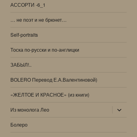
АССОРТИ -6_1
… не поэт и не брюнет…
Self-portraits
Тоска по-русски и по-англицки
ЗАБЫЛ!..
BOLERO Перевод Е.А.Валентиновой)
«ЖЕЛТОЕ И КРАСНОЕ» (из книги)
раскрыт
Из монолога Лео
дочернее
меню
Болеро