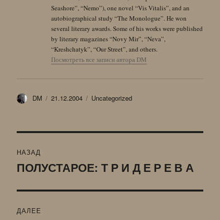
Seashore”, “Nemo”), one novel “Vis Vitalis”, and an
autobiographical study “The Monologue”. He won
several literary awards. Some of his works were published
by literary magazines “Novy Mir”, “Neva”,
“Kreshchatyk”, “Our Street”, and others.
Посмотреть все записи автора DM
Автор
Опубликовано
Рубрики
DM
21.12.2004
Uncategorized
Навигация
НАЗАД
по
ПОЛУСТАРОЕ: Т Р И Д Е Р Е В А
Предыдущая
запись:
записям
ДАЛЕЕ