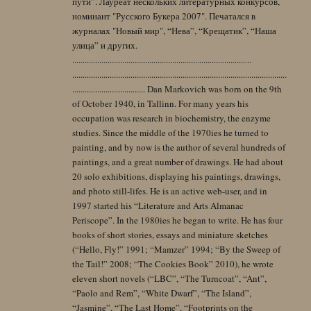
пути”. Лауреат нескольких литературных конкурсов,
номинант "Русского Букера 2007". Печатался в
журналах "Новый мир", “Нева”, “Крещатик”, “Наша
улица” и других.
......................................................................................
.......................................................................................................
................................... Dan Markovich was born on the 9th
of October 1940, in Tallinn. For many years his
occupation was research in biochemistry, the enzyme
studies. Since the middle of the 1970ies he turned to
painting, and by now is the author of several hundreds of
paintings, and a great number of drawings. He had about
20 solo exhibitions, displaying his paintings, drawings,
and photo still-lifes. He is an active web-user, and in
1997 started his “Literature and Arts Almanac
Periscope”. In the 1980ies he began to write. He has four
books of short stories, essays and miniature sketches
(“Hello, Fly!” 1991; “Mamzer” 1994; “By the Sweep of
the Tail!” 2008; “The Cookies Book” 2010), he wrote
eleven short novels (“LBC”, “The Turncoat”, “Ant”,
“Paolo and Rem”, “White Dwarf”, “The Island”,
“Jasmine”, “The Last Home”, “Footprints on the