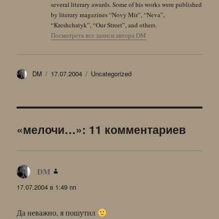
several literary awards. Some of his works were published
by literary magazines “Novy Mir”, “Neva”,
“Kreshchatyk”, “Our Street”, and others.
Посмотреть все записи автора DM
Автор
Опубликовано
Рубрики
DM
17.07.2004
Uncategorized
«мелочи…»: 11 комментариев
DM
:
17.07.2004 в 1:49 пп
Да неважно, я пошутил