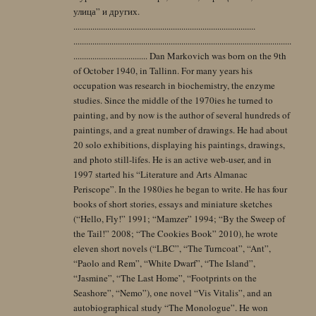
улица” и других.
......................................................................................
.......................................................................................................
................................... Dan Markovich was born on the 9th
of October 1940, in Tallinn. For many years his
occupation was research in biochemistry, the enzyme
studies. Since the middle of the 1970ies he turned to
painting, and by now is the author of several hundreds of
paintings, and a great number of drawings. He had about
20 solo exhibitions, displaying his paintings, drawings,
and photo still-lifes. He is an active web-user, and in
1997 started his “Literature and Arts Almanac
Periscope”. In the 1980ies he began to write. He has four
books of short stories, essays and miniature sketches
(“Hello, Fly!” 1991; “Mamzer” 1994; “By the Sweep of
the Tail!” 2008; “The Cookies Book” 2010), he wrote
eleven short novels (“LBC”, “The Turncoat”, “Ant”,
“Paolo and Rem”, “White Dwarf”, “The Island”,
“Jasmine”, “The Last Home”, “Footprints on the
Seashore”, “Nemo”), one novel “Vis Vitalis”, and an
autobiographical study “The Monologue”. He won