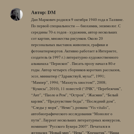
Автор:
DM
Дан Маркович родился 9 октября 1940 года в Таллине.
По первой специальности — биохимик, энзимолог. С
середины 70-х годов - художник, автор нескольких
сот картин, множества рисунков. Около 20
персональных выставок живописи, графики и
фотонатюрмортов. Активно работает в Интернете,
создатель (в 1997 г.) литературно-художественного
альманаха “Перископ” . Писать прозу начал в 80-е
годы. Автор четырех сборников коротких рассказов,
эссе, миниатюр (“Здравствуй, муха!”, 1991;
“Мамзер”, 1994; “Махнуть хвостом!”, 2008;
“Кукисы”, 2010), 11 повестей (“ЛЧК”, “Перебежчик”,
“Ант”, “Паоло и Рем”, “Остров”, “Жасмин”, “Белый
карлик”, “Предчувствие беды”, “Последний дом”,
“Следы у моря”, “Немо”), романа “Vis vitalis”,
автобиографического исследования “Монолог о
пути”. Лауреат нескольких литературных конкурсов,
номинант "Русского Букера 2007". Печатался в
журналах "Новый мир", “Нева”, “Крещатик”, “Наша