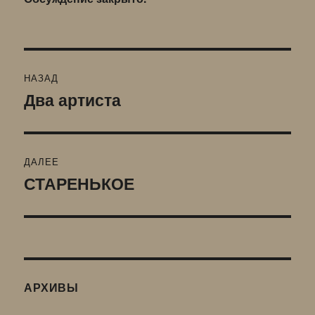
Навигация
НАЗАД
по
Два артиста
Предыдущая
запись:
записям
ДАЛЕЕ
СТАРЕНЬКОЕ
Следующая
запись:
АРХИВЫ