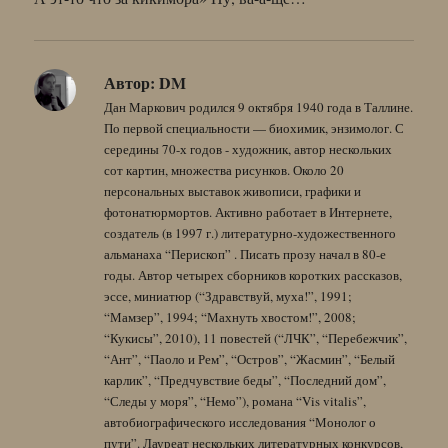
Автор:
DM
Дан Маркович родился 9 октября 1940 года в Таллине.
По первой специальности — биохимик, энзимолог. С
середины 70-х годов - художник, автор нескольких
сот картин, множества рисунков. Около 20
персональных выставок живописи, графики и
фотонатюрмортов. Активно работает в Интернете,
создатель (в 1997 г.) литературно-художественного
альманаха “Перископ” . Писать прозу начал в 80-е
годы. Автор четырех сборников коротких рассказов,
эссе, миниатюр (“Здравствуй, муха!”, 1991;
“Мамзер”, 1994; “Махнуть хвостом!”, 2008;
“Кукисы”, 2010), 11 повестей (“ЛЧК”, “Перебежчик”,
“Ант”, “Паоло и Рем”, “Остров”, “Жасмин”, “Белый
карлик”, “Предчувствие беды”, “Последний дом”,
“Следы у моря”, “Немо”), романа “Vis vitalis”,
автобиографического исследования “Монолог о
пути”. Лауреат нескольких литературных конкурсов,