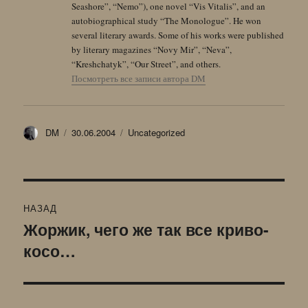
Seashore”, “Nemo”), one novel “Vis Vitalis”, and an
autobiographical study “The Monologue”. He won
several literary awards. Some of his works were published
by literary magazines “Novy Mir”, “Neva”,
“Kreshchatyk”, “Our Street”, and others.
Посмотреть все записи автора DM
Автор
Опубликовано
Рубрики
DM
30.06.2004
Uncategorized
Навигация
НАЗАД
по
Жоржик, чего же так все криво-
Предыдущая
косо…
запись:
записям