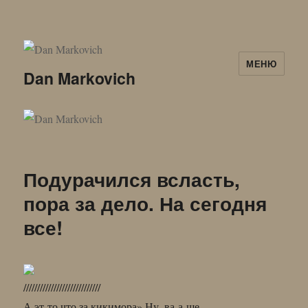
МЕНЮ
Dan Markovich
Подурачился всласть,
пора за дело. На сегодня
все!
////////////////////////////
А эт-то что за кикимора» Ну, ва-а-ще…