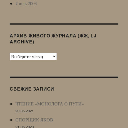
Июль 2003
АРХИВ ЖИВОГО ЖУРНАЛА (ЖЖ, LJ
ARCHIVE)
Архив
Живого
Журнала
(ЖЖ,
LJ
СВЕЖИЕ ЗАПИСИ
Archive)
ЧТЕНИЕ «МОНОЛОГА О ПУТИ»
20.05.2021
СПОРЩИК ЯКОВ
21.06.2020