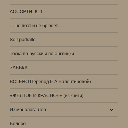
АССОРТИ -6_1
… не поэт и не брюнет…
Self-portraits
Тоска по-русски и по-англицки
ЗАБЫЛ!..
BOLERO Перевод Е.А.Валентиновой)
«ЖЕЛТОЕ И КРАСНОЕ» (из книги)
раскрыт
Из монолога Лео
дочернее
меню
Болеро