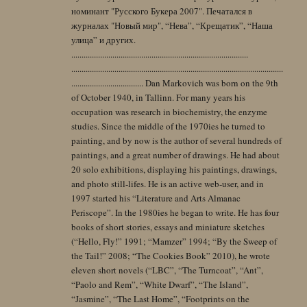
номинант "Русского Букера 2007". Печатался в
журналах "Новый мир", “Нева”, “Крещатик”, “Наша
улица” и других.
......................................................................................
.......................................................................................................
................................... Dan Markovich was born on the 9th
of October 1940, in Tallinn. For many years his
occupation was research in biochemistry, the enzyme
studies. Since the middle of the 1970ies he turned to
painting, and by now is the author of several hundreds of
paintings, and a great number of drawings. He had about
20 solo exhibitions, displaying his paintings, drawings,
and photo still-lifes. He is an active web-user, and in
1997 started his “Literature and Arts Almanac
Periscope”. In the 1980ies he began to write. He has four
books of short stories, essays and miniature sketches
(“Hello, Fly!” 1991; “Mamzer” 1994; “By the Sweep of
the Tail!” 2008; “The Cookies Book” 2010), he wrote
eleven short novels (“LBC”, “The Turncoat”, “Ant”,
“Paolo and Rem”, “White Dwarf”, “The Island”,
“Jasmine”, “The Last Home”, “Footprints on the