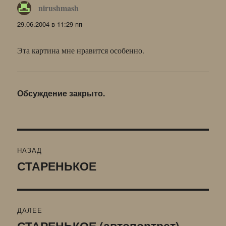
nirushmash
:
29.06.2004 в 11:29 пп
Эта картина мне нравится особенно.
Обсуждение закрыто.
Навигация
НАЗАД
по
СТАРЕНЬКОЕ
Предыдущая
запись:
записям
ДАЛЕЕ
СТАРЕНЬКОЕ (автопортрет)
Следующая