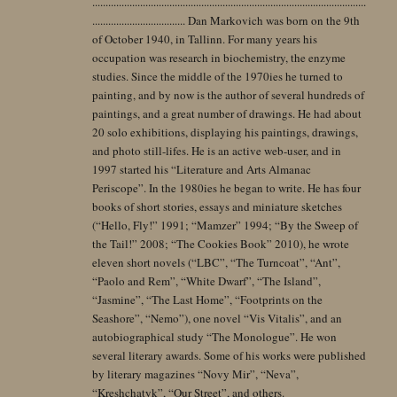
.......................................................................................................
................................... Dan Markovich was born on the 9th
of October 1940, in Tallinn. For many years his
occupation was research in biochemistry, the enzyme
studies. Since the middle of the 1970ies he turned to
painting, and by now is the author of several hundreds of
paintings, and a great number of drawings. He had about
20 solo exhibitions, displaying his paintings, drawings,
and photo still-lifes. He is an active web-user, and in
1997 started his “Literature and Arts Almanac
Periscope”. In the 1980ies he began to write. He has four
books of short stories, essays and miniature sketches
(“Hello, Fly!” 1991; “Mamzer” 1994; “By the Sweep of
the Tail!” 2008; “The Cookies Book” 2010), he wrote
eleven short novels (“LBC”, “The Turncoat”, “Ant”,
“Paolo and Rem”, “White Dwarf”, “The Island”,
“Jasmine”, “The Last Home”, “Footprints on the
Seashore”, “Nemo”), one novel “Vis Vitalis”, and an
autobiographical study “The Monologue”. He won
several literary awards. Some of his works were published
by literary magazines “Novy Mir”, “Neva”,
“Kreshchatyk”, “Our Street”, and others.