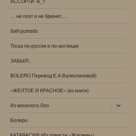
АССОРТИ -6_1
… не поэт и не брюнет…
Self-portraits
Тоска по-русски и по-англицки
ЗАБЫЛ!..
BOLERO Перевод Е.А.Валентиновой)
«ЖЕЛТОЕ И КРАСНОЕ» (из книги)
раскрыт
Из монолога Лео
дочернее
меню
Болеро
КАТАВАСИЯ (Из повести «Жасмин»)