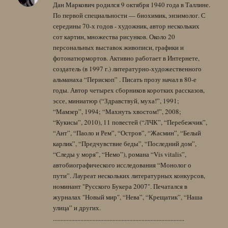
Дан Маркович родился 9 октября 1940 года в Таллине.
По первой специальности — биохимик, энзимолог. С
середины 70-х годов - художник, автор нескольких
сот картин, множества рисунков. Около 20
персональных выставок живописи, графики и
фотонатюрмортов. Активно работает в Интернете,
создатель (в 1997 г.) литературно-художественного
альманаха “Перископ” . Писать прозу начал в 80-е
годы. Автор четырех сборников коротких рассказов,
эссе, миниатюр (“Здравствуй, муха!”, 1991;
“Мамзер”, 1994; “Махнуть хвостом!”, 2008;
“Кукисы”, 2010), 11 повестей (“ЛЧК”, “Перебежчик”,
“Ант”, “Паоло и Рем”, “Остров”, “Жасмин”, “Белый
карлик”, “Предчувствие беды”, “Последний дом”,
“Следы у моря”, “Немо”), романа “Vis vitalis”,
автобиографического исследования “Монолог о
пути”. Лауреат нескольких литературных конкурсов,
номинант "Русского Букера 2007". Печатался в
журналах "Новый мир", “Нева”, “Крещатик”, “Наша
улица” и других.
......................................................................................