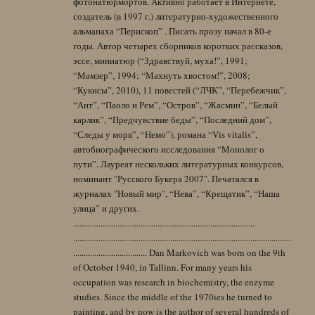
фотонатюрмортов. Активно работает в Интернете,
создатель (в 1997 г.) литературно-художественного
альманаха “Перископ” . Писать прозу начал в 80-е
годы. Автор четырех сборников коротких рассказов,
эссе, миниатюр (“Здравствуй, муха!”, 1991;
“Мамзер”, 1994; “Махнуть хвостом!”, 2008;
“Кукисы”, 2010), 11 повестей (“ЛЧК”, “Перебежчик”,
“Ант”, “Паоло и Рем”, “Остров”, “Жасмин”, “Белый
карлик”, “Предчувствие беды”, “Последний дом”,
“Следы у моря”, “Немо”), романа “Vis vitalis”,
автобиографического исследования “Монолог о
пути”. Лауреат нескольких литературных конкурсов,
номинант "Русского Букера 2007". Печатался в
журналах "Новый мир", “Нева”, “Крещатик”, “Наша
улица” и других.
......................................................................................
.......................................................................................................
................................... Dan Markovich was born on the 9th
of October 1940, in Tallinn. For many years his
occupation was research in biochemistry, the enzyme
studies. Since the middle of the 1970ies he turned to
painting, and by now is the author of several hundreds of