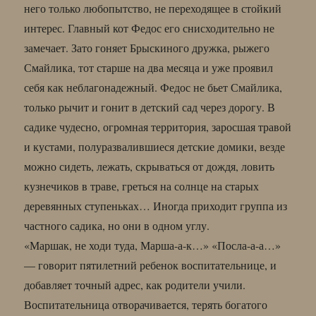
него только любопытство, не переходящее в стойкий
интерес. Главный кот Федос его снисходительно не
замечает. Зато гоняет Брыскиного дружка, рыжего
Смайлика, тот старше на два месяца и уже проявил
себя как неблагонадежный. Федос не бьет Смайлика,
только рычит и гонит в детский сад через дорогу. В
садике чудесно, огромная территория, заросшая травой
и кустами, полуразвалившиеся детские домики, везде
можно сидеть, лежать, скрываться от дождя, ловить
кузнечиков в траве, греться на солнце на старых
деревянных ступеньках… Иногда приходит группа из
частного садика, но они в одном углу.
«Маршак, не ходи туда, Марша-а-к…» «Посла-а-а…»
— говорит пятилетний ребенок воспитательнице, и
добавляет точный адрес, как родители учили.
Воспитательница отворачивается, терять богатого