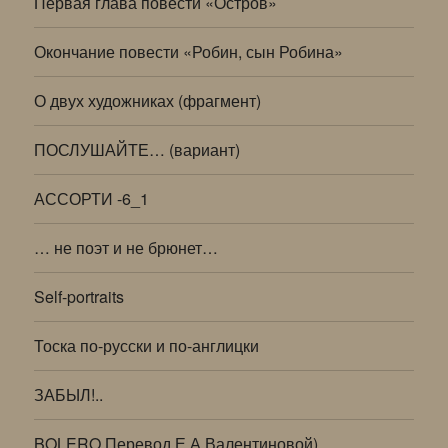
Первая глава повести «Остров»
Окончание повести «Робин, сын Робина»
О двух художниках (фрагмент)
ПОСЛУШАЙТЕ… (вариант)
АССОРТИ -6_1
… не поэт и не брюнет…
Self-portraits
Тоска по-русски и по-англицки
ЗАБЫЛ!..
BOLERO Перевод Е.А.Валентиновой)