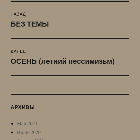
Навигация
НАЗАД
по
БЕЗ ТЕМЫ
Предыдущая
запись:
записям
ДАЛЕЕ
ОСЕНЬ (летний пессимизьм)
Следующая
запись:
АРХИВЫ
Май 2021
Июнь 2020