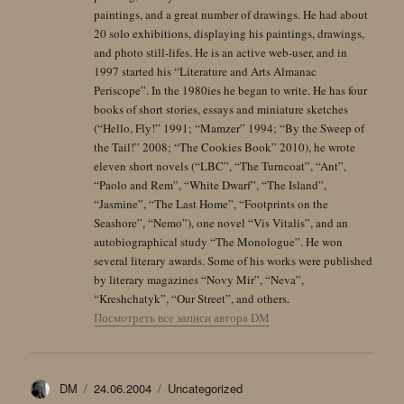
paintings, and a great number of drawings. He had about
20 solo exhibitions, displaying his paintings, drawings,
and photo still-lifes. He is an active web-user, and in
1997 started his “Literature and Arts Almanac
Periscope”. In the 1980ies he began to write. He has four
books of short stories, essays and miniature sketches
(“Hello, Fly!” 1991; “Mamzer” 1994; “By the Sweep of
the Tail!” 2008; “The Cookies Book” 2010), he wrote
eleven short novels (“LBC”, “The Turncoat”, “Ant”,
“Paolo and Rem”, “White Dwarf”, “The Island”,
“Jasmine”, “The Last Home”, “Footprints on the
Seashore”, “Nemo”), one novel “Vis Vitalis”, and an
autobiographical study “The Monologue”. He won
several literary awards. Some of his works were published
by literary magazines “Novy Mir”, “Neva”,
“Kreshchatyk”, “Our Street”, and others.
Посмотреть все записи автора DM
Автор
Опубликовано
Рубрики
DM
24.06.2004
Uncategorized