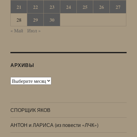
21
22
23
24
25
26
27
29
30
28
« Май
Июл »
АРХИВЫ
Архивы
СПОРЩИК ЯКОВ
АНТОН и ЛАРИСА (из повести «ЛЧК»)