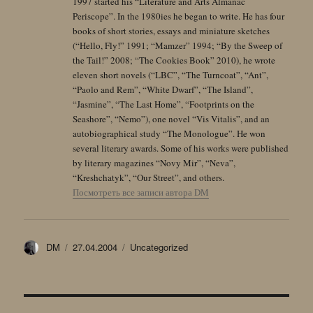
1997 started his “Literature and Arts Almanac
Periscope”. In the 1980ies he began to write. He has four
books of short stories, essays and miniature sketches
(“Hello, Fly!” 1991; “Mamzer” 1994; “By the Sweep of
the Tail!” 2008; “The Cookies Book” 2010), he wrote
eleven short novels (“LBC”, “The Turncoat”, “Ant”,
“Paolo and Rem”, “White Dwarf”, “The Island”,
“Jasmine”, “The Last Home”, “Footprints on the
Seashore”, “Nemo”), one novel “Vis Vitalis”, and an
autobiographical study “The Monologue”. He won
several literary awards. Some of his works were published
by literary magazines “Novy Mir”, “Neva”,
“Kreshchatyk”, “Our Street”, and others.
Посмотреть все записи автора DM
Автор
Опубликовано
Рубрики
DM
27.04.2004
Uncategorized
Навигация