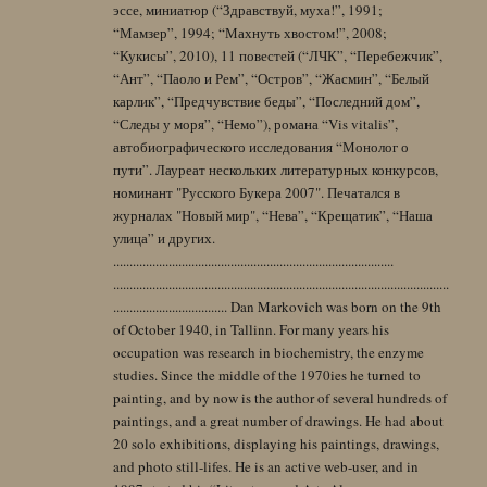
эссе, миниатюр (“Здравствуй, муха!”, 1991;
“Мамзер”, 1994; “Махнуть хвостом!”, 2008;
“Кукисы”, 2010), 11 повестей (“ЛЧК”, “Перебежчик”,
“Ант”, “Паоло и Рем”, “Остров”, “Жасмин”, “Белый
карлик”, “Предчувствие беды”, “Последний дом”,
“Следы у моря”, “Немо”), романа “Vis vitalis”,
автобиографического исследования “Монолог о
пути”. Лауреат нескольких литературных конкурсов,
номинант "Русского Букера 2007". Печатался в
журналах "Новый мир", “Нева”, “Крещатик”, “Наша
улица” и других.
......................................................................................
.......................................................................................................
................................... Dan Markovich was born on the 9th
of October 1940, in Tallinn. For many years his
occupation was research in biochemistry, the enzyme
studies. Since the middle of the 1970ies he turned to
painting, and by now is the author of several hundreds of
paintings, and a great number of drawings. He had about
20 solo exhibitions, displaying his paintings, drawings,
and photo still-lifes. He is an active web-user, and in