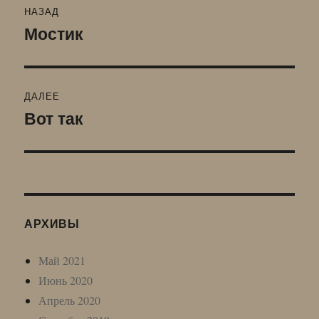
НАЗАД
по
Мостик
Предыдущая
запись:
записям
ДАЛЕЕ
Вот так
Следующая
запись:
АРХИВЫ
Май 2021
Июнь 2020
Апрель 2020