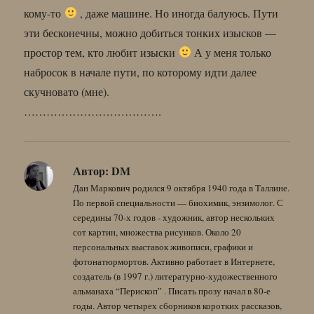
кому-то
, даже машине. Но иногда балуюсь. Пути
эти бесконечны, можно добиться тонких изысков —
простор тем, кто любит изыски
А у меня только
набросок в начале пути, по которому идти далее
скучновато (мне).
……………………………….
Автор:
DM
Дан Маркович родился 9 октября 1940 года в Таллине.
По первой специальности — биохимик, энзимолог. С
середины 70-х годов - художник, автор нескольких
сот картин, множества рисунков. Около 20
персональных выставок живописи, графики и
фотонатюрмортов. Активно работает в Интернете,
создатель (в 1997 г.) литературно-художественного
альманаха “Перископ” . Писать прозу начал в 80-е
годы. Автор четырех сборников коротких рассказов,