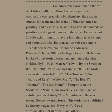
.......................................................................................................
................................... Dan Markovich was born on the 9th
of October 1940, in Tallinn. For many years his
occupation was research in biochemistry, the enzyme
studies. Since the middle of the 1970ies he turned to
painting, and by now is the author of several hundreds of
paintings, and a great number of drawings. He had about
20 solo exhibitions, displaying his paintings, drawings,
and photo still-lifes. He is an active web-user, and in
1997 started his “Literature and Arts Almanac
Periscope”. In the 1980ies he began to write. He has four
books of short stories, essays and miniature sketches
(“Hello, Fly!” 1991; “Mamzer” 1994; “By the Sweep of
the Tail!” 2008; “The Cookies Book” 2010), he wrote
eleven short novels (“LBC”, “The Turncoat”, “Ant”,
“Paolo and Rem”, “White Dwarf”, “The Island”,
“Jasmine”, “The Last Home”, “Footprints on the
Seashore”, “Nemo”), one novel “Vis Vitalis”, and an
autobiographical study “The Monologue”. He won
several literary awards. Some of his works were published
by literary magazines “Novy Mir”, “Neva”,
“Kreshchatyk”, “Our Street”, and others.