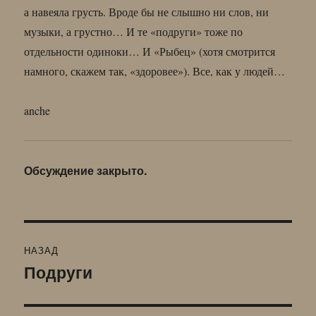
а навеяла грусть. Вроде бы не слышно ни слов, ни
музыки, а грустно… И те «подруги» тоже по
отдельности одиноки… И «Рыбец» (хотя смотрится
намного, скажем так, «здоровее»). Все, как у людей…
anche
Обсуждение закрыто.
Навигация
НАЗАД
по
Подруги
Предыдущая
запись:
записям