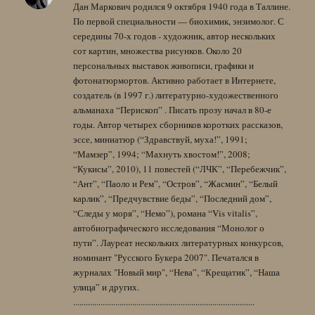
Дан Маркович родился 9 октября 1940 года в Таллине.
По первой специальности — биохимик, энзимолог. С
середины 70-х годов - художник, автор нескольких
сот картин, множества рисунков. Около 20
персональных выставок живописи, графики и
фотонатюрмортов. Активно работает в Интернете,
создатель (в 1997 г.) литературно-художественного
альманаха “Перископ” . Писать прозу начал в 80-е
годы. Автор четырех сборников коротких рассказов,
эссе, миниатюр (“Здравствуй, муха!”, 1991;
“Мамзер”, 1994; “Махнуть хвостом!”, 2008;
“Кукисы”, 2010), 11 повестей (“ЛЧК”, “Перебежчик”,
“Ант”, “Паоло и Рем”, “Остров”, “Жасмин”, “Белый
карлик”, “Предчувствие беды”, “Последний дом”,
“Следы у моря”, “Немо”), романа “Vis vitalis”,
автобиографического исследования “Монолог о
пути”. Лауреат нескольких литературных конкурсов,
номинант "Русского Букера 2007". Печатался в
журналах "Новый мир", “Нева”, “Крещатик”, “Наша
улица” и других.
......................................................................................