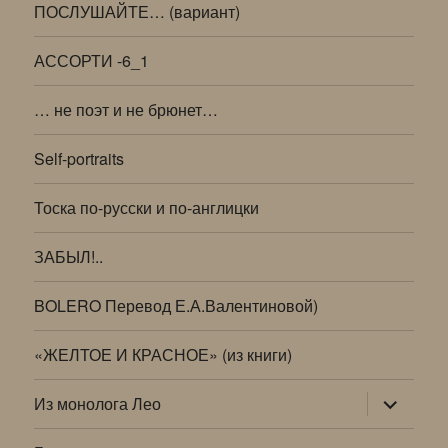
ПОСЛУШАЙТЕ… (вариант)
АССОРТИ -6_1
… не поэт и не брюнет…
Self-portraits
Тоска по-русски и по-англицки
ЗАБЫЛ!..
BOLERO Перевод Е.А.Валентиновой)
«ЖЕЛТОЕ И КРАСНОЕ» (из книги)
раскрыт
Из монолога Лео
дочернее
меню