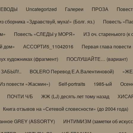
РЕВОДЫ
Uncategorized
Галереи
ПРОЗА
Повес
з сборника «Здравствуй, муха!» (Болг. яз.)
Повесть «Па
ом»
Повесть «СЛЕДЫ у МОРЯ»
ИЗ оч. старенького (
й дом»
АССОРТИ5_11042016
Первая глава повести
вух художниках (фрагмент)
ПОСЛУШАЙТЕ… (вариант)
ЗАБЫЛ!..
BOLERO Перевод Е.А.Валентиновой)
«ЖЕЛ
Из повести «Жасмин»)
Self-portraits
1985-ый
Осенн
ПОЧТИ Ч/Б
ЖЖ (LJ) десять лет тому назад
ХИСА
Книга отзывов на «Сетевой словесности» (до 2004 года)
анное GREY (ASSORTY)
ИНТИМИЗМ (заметки об искусс