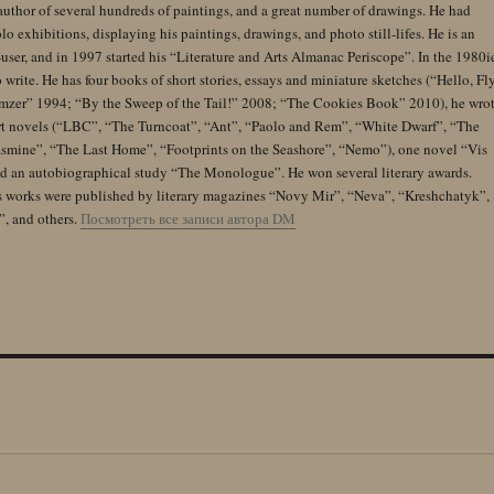
author of several hundreds of paintings, and a great number of drawings. He had
lo exhibitions, displaying his paintings, drawings, and photo still-lifes. He is an
user, and in 1997 started his “Literature and Arts Almanac Periscope”. In the 1980i
 write. He has four books of short stories, essays and miniature sketches (“Hello, Fl
zer” 1994; “By the Sweep of the Tail!” 2008; “The Cookies Book” 2010), he wro
rt novels (“LBC”, “The Turncoat”, “Ant”, “Paolo and Rem”, “White Dwarf”, “The
Jasmine”, “The Last Home”, “Footprints on the Seashore”, “Nemo”), one novel “Vis
and an autobiographical study “The Monologue”. He won several literary awards.
s works were published by literary magazines “Novy Mir”, “Neva”, “Kreshchatyk”,
”, and others.
Посмотреть все записи автора DM