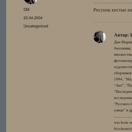
……………………
Автор
DM
Рисунок кистью на
Опубликовано
23.04.2004
Рубрики
Uncategorized
Автор:
Дан Марко
биохимик, 
множества
фотонатюрм
художестве
сборников 
1994; “Мах
“Ант”, “Па
“Последний
исследова
"Русского 
улица” и других. 
..................
was born on
biochemistr