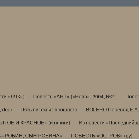
сти «ЛЧК»)
Повесть «АНТ» («Нева», 2004, №2 )
Повес
, doc)
Пять писем из прошлого
BOLERO Перевод Е.А.
ЛТОЕ И КРАСНОЕ» (из книги)
Из повести «Последний 
ь «РОБИН, СЫН РОБИНА»
ПОВЕСТЬ «ОСТРОВ» (ру)