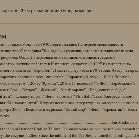
…………………………
 картоне 20см разбавленная тушь, размывка
DM
вич родился 9 октября 1940 года в Таллине. По первой специальности —
энзимолог. С середины 70-х годов - художник, автор нескольких сот картин,
 рисунков. Около 20 персональных выставок живописи, графики и
ортов. Активно работает в Интернете, создатель (в 1997 г.) литературно-
нного альманаха “Перископ” . Писать прозу начал в 80-е годы. Автор четырех
коротких рассказов, эссе, миниатюр (“Здравствуй, муха!”, 1991; “Мамзер”,
нуть хвостом!”, 2008; “Кукисы”, 2010), 11 повестей (“ЛЧК”, “Перебежчик”,
оло и Рем”, “Остров”, “Жасмин”, “Белый карлик”, “Предчувствие беды”,
 дом”, “Следы у моря”, “Немо”), романа “Vis vitalis”, автобиографического
ния “Монолог о пути”. Лауреат нескольких литературных конкурсов, номинант
Букера 2007". Печатался в журналах "Новый мир", “Нева”, “Крещатик”, “Наша
......................................................................................
........................................................................................................................ Dan Markovich
 the 9th of October 1940, in Tallinn. For many years his occupation was research i
y, the enzyme studies. Since the middle of the 1970ies he turned to painting, and 