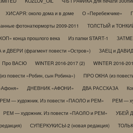
LIMITED
KOZLOV_OIL
Ч/Б ГРАФИКА для печати 300пи
ХИСАРЯ: около дома и в доме
О «Перебежчике»
анные фотонатюрморты 2009-2011
ТОЛСТЫЙ и ТОНКИЙ 
ОП» конца прошлого века
Из папки START-1
ЗАТМЕН
 и ДВЕРИ (фрагмент повести «Остров»)
ЗАЕЦ и ДАВИД 
Про ВАСЮ
WINTER 2016-2017 (2)
WINTER 2016-201
з повести «Робин, сын Робина»)
ПРО ОКНА (из повести
 «Афоня»
ДНЕВНИК «АФОНИ»
ДВА РАССКАЗА
Ко
РЕМ — художник. Из повести «ПАОЛО и РЕМ»
РЕМ — х
РЕМ — художник. Из повести «ПАОЛО и РЕМ»
УБЕЙ 
редакция)
СУПЕРКУКИСЫ-2 (новая редакция)
ТОЛЬ