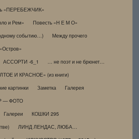
ть «ПЕРЕБЕЖЧИК»
оло и Рем»
Повесть «Н Е М О»
к одному событию…)
Между прочего
 «Остров»
АССОРТИ -6_1
… не поэт и не брюнет…
ТОЕ И КРАСНОЕ» (из книги)
ие картинки
Заметка
Галерея
Р — ФОТО
Галереи
КОШКИ 295
тве)
ЛИНД ЛЕНДАС, ЛЮБА…