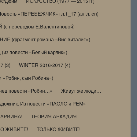
кс/дюйм
ИСКУССТВО (1977 — 2015 гг)
Повесть «ПЕРЕБЕЖЧИК» гл.1_17 (англ. en)
(с переводом Е.Валентиновой)
ИЕ (фрагмент романа «Вис виталис»)
(из повести «Белый карлик»)
7 (3)
WINTER 2016-2017 (4)
 «Робин, сын Робина»)
нец повести «Робин…»
Живут же люди…
удожник. Из повести «ПАОЛО и РЕМ»
ДАРВИНА!
ТЕОРИЯ АРКАДИЯ
КО ЖИВИТЕ!
ТОЛЬКО ЖИВИТЕ!