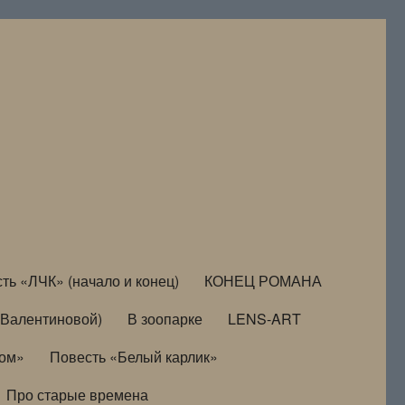
ть «ЛЧК» (начало и конец)
КОНЕЦ РОМАНА
Валентиновой)
В зоопарке
LENS-ART
дом»
Повесть «Белый карлик»
Про старые времена