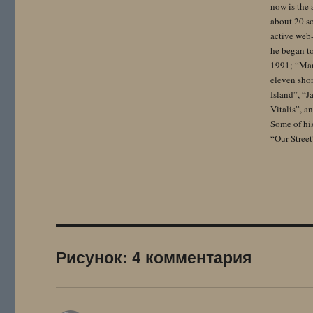
now is the 
about 20 so
active web-
he began to
1991; “Mam
eleven sho
Island”, “
Vitalis”, 
Some of hi
“Our Street
Рисунок: 4 комментария