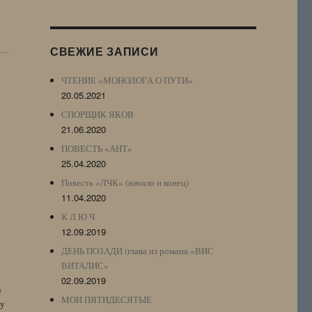
Журнала
(ЖЖ,
LJ
СВЕЖИЕ ЗАПИСИ
Archive)
ЧТЕНИЕ «МОНОЛОГА О ПУТИ»
20.05.2021
СПОРЩИК ЯКОВ
21.06.2020
ПОВЕСТЬ «АНТ»
25.04.2020
Повесть «ЛЧК» (начало и конец)
11.04.2020
К Л Ю Ч
12.09.2019
ДЕНЬ ПОЗАДИ (глава из романа «ВИС
ВИТАЛИС»
02.09.2019
n
МОИ ПЯТИДЕСЯТЫЕ
by