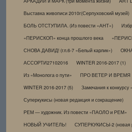
АРКАДИЙ и МАРК (три момента жизни)
ART 
Выставка живописи 2010г(Серпуховский музей)
БОЛЬ ОТСТУПИЛА. (Из повести «АНТ»)
Избр
«ПЕРИСКОП» конца прошлого века
«ПЕРИСК
СНОВА ДАВИД! (гл.6-7 «Белый карлик»)
ОКНА
АССОРТИ27102016
WINTER 2016-2017 (1)
Из «Монолога о пути»
ПРО ВЕТЕР И ВРЕМЯ (и
WINTER 2016-2017 (5)
Замечания к конкурсу
Суперкукисы (новая редакция и сокращение)
РЕМ — художник. Из повести «ПАОЛО и РЕМ»
НОВЫЙ УЧИТЕЛЬ!
СУПЕРКУКИСЫ-2 (новая 