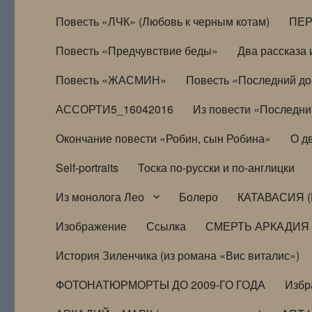
Повесть «ЛЧК» (Любовь к черным котам)
ПЕ
Повесть «Предчувствие беды»
Два рассказа и
Повесть «ЖАСМИН»
Повесть «Последний д
АССОРТИ5_16042016
Из повести «Последни
Окончание повести «Робин, сын Робина»
О д
Self-portraits
Тоска по-русски и по-англицки
Из монолога Лео
Болеро
КАТАВАСИЯ (
Изображение
Ссылка
СМЕРТЬ АРКАДИЯ
История Зиленчика (из романа «Вис виталис»)
ФОТОНАТЮРМОРТЫ ДО 2009-ГО ГОДА
Избр