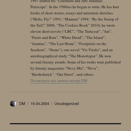
1997 started his “Literature and Arts Almanac
Periscope”. In the 1980ies he began to write. He has four
books of short stories, essays and miniature sketches
(“Hello, Fly!” 1991; “Mamzer” 1994; “By the Sweep of
the Tail!” 2008; “The Cookies Book” 2010), he wrote
eleven short novels (“LBC”, “The Turncoat”, “Ant”,
“Paolo and Rem”, “White Dwarf”, “The Island”,
“Jasmine”, “The Last Home”, “Footprints on the
Seashore”, “Nemo”), one novel “Vis Vitalis”, and an
autobiographical study “The Monologue”. He won
several literary awards. Some of his works were published
by literary magazines “Novy Mir”, “Neva”,
“Kreshchatyk”, “Our Street”, and others.
Посмотреть все записи автора DM
Автор
Опубликовано
Рубрики
DM
19.04.2004
Uncategorized