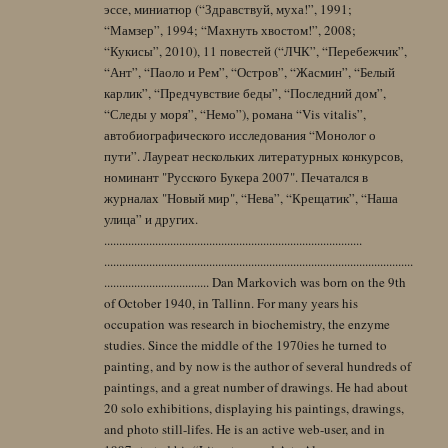
эссе, миниатюр (“Здравствуй, муха!”, 1991;
“Мамзер”, 1994; “Махнуть хвостом!”, 2008;
“Кукисы”, 2010), 11 повестей (“ЛЧК”, “Перебежчик”,
“Ант”, “Паоло и Рем”, “Остров”, “Жасмин”, “Белый
карлик”, “Предчувствие беды”, “Последний дом”,
“Следы у моря”, “Немо”), романа “Vis vitalis”,
автобиографического исследования “Монолог о
пути”. Лауреат нескольких литературных конкурсов,
номинант "Русского Букера 2007". Печатался в
журналах "Новый мир", “Нева”, “Крещатик”, “Наша
улица” и других.
......................................................................................
.......................................................................................................
................................... Dan Markovich was born on the 9th
of October 1940, in Tallinn. For many years his
occupation was research in biochemistry, the enzyme
studies. Since the middle of the 1970ies he turned to
painting, and by now is the author of several hundreds of
paintings, and a great number of drawings. He had about
20 solo exhibitions, displaying his paintings, drawings,
and photo still-lifes. He is an active web-user, and in