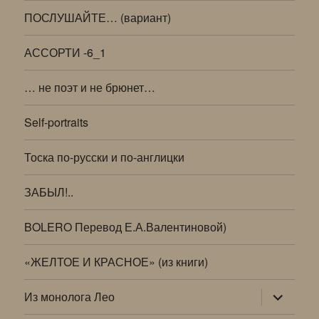
ПОСЛУШАЙТЕ… (вариант)
АССОРТИ -6_1
… не поэт и не брюнет…
Self-portraits
Тоска по-русски и по-англицки
ЗАБЫЛ!..
BOLERO Перевод Е.А.Валентиновой)
«ЖЕЛТОЕ И КРАСНОЕ» (из книги)
раскрыт
Из монолога Лео
дочернее
меню