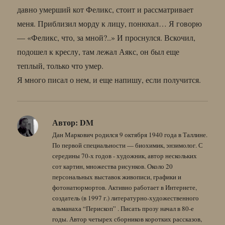
давно умерший кот Феликс, стоит и рассматривает
меня. Приблизил морду к лицу, понюхал… Я говорю
— «Феликс, что, за мной?..» И проснулся. Вскочил,
подошел к креслу, там лежал Аякс, он был еще
теплый, только что умер.
Я много писал о нем, и еще напишу, если получится.
Автор:
DM
Дан Маркович родился 9 октября 1940 года в Таллине.
По первой специальности — биохимик, энзимолог. С
середины 70-х годов - художник, автор нескольких
сот картин, множества рисунков. Около 20
персональных выставок живописи, графики и
фотонатюрмортов. Активно работает в Интернете,
создатель (в 1997 г.) литературно-художественного
альманаха “Перископ” . Писать прозу начал в 80-е
годы. Автор четырех сборников коротких рассказов,