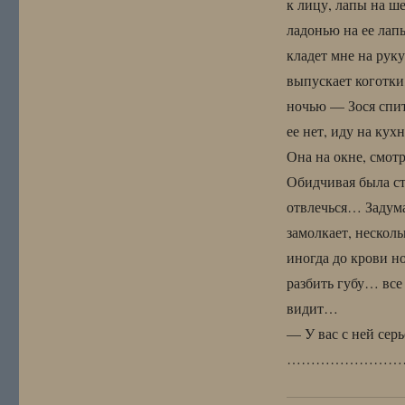
к лицу, лапы на ш
ладонью на ее лапы
кладет мне на руку
выпускает коготки
ночью — Зося спит
ее нет, иду на ку
Она на окне, смотр
Обидчивая была стр
отвлечься… Задума
замолкает, несколь
иногда до крови н
разбить губу… все
видит…
— У вас с ней сер
……………………