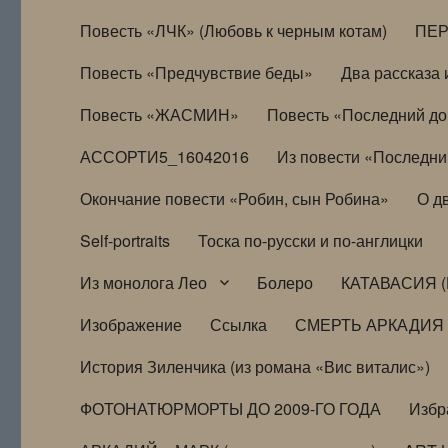
Повесть «ЛЧК» (Любовь к черным котам)
ПЕ
Повесть «Предчувствие беды»
Два рассказа и
Повесть «ЖАСМИН»
Повесть «Последний д
АССОРТИ5_16042016
Из повести «Последни
Окончание повести «Робин, сын Робина»
О д
Self-portraits
Тоска по-русски и по-англицки
Из монолога Лео
Болеро
КАТАВАСИЯ (
Изображение
Ссылка
СМЕРТЬ АРКАДИЯ
История Зиленчика (из романа «Вис виталис»)
ФОТОНАТЮРМОРТЫ ДО 2009-ГО ГОДА
Избр