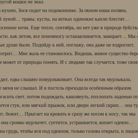
другой кошки не знал.
кухню, Зося сидит на подоконнике. За окном наша поляна,
 луной… травы, кусты, на ветках одинокие капли блестят…
осенние ночи. Еще тепло, сентябрь, но нет уже в природе буйств
ости, как летом, все понемногу останавливается, замирает… Мы 
ые души были. Подойду к ней, поглажу, она даже не вздрогнет,
мотрит… Мне жаль ее становилось. Видишь, живое существо бер
м может от природы понять. И с людьми так случается, тоже своя
идит, едва слышно помурлыкивает. Она всегда так мурлыкала,
е меня не слышал. И в постель приходила особенным образом.
огасить свет, потом подождать, кашлянуть, похлопать ладонью п
дается стук, или мягкий прыжок, или двери легкий скрип… она ту
ит, бежит… Прыгает на кровать и сразу же носом к носу, так мы
 она громко мурлычет, суетится, устраивается, копает одеяло…
а грудь, чтобы вся под одеялом, только голова открыта, и лицо