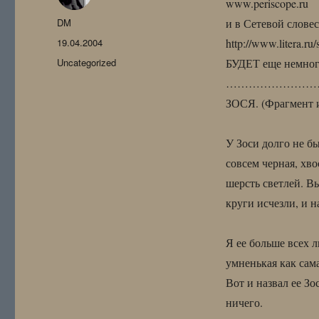
www.periscope.ru
Автор
DM
и в Сетевой слове
Опубликовано
19.04.2004
http://www.litera.ru
Рубрики
Uncategorized
БУДЕТ еще немного
……………………
ЗОСЯ. (Фрагмент 
У Зоси долго не бы
совсем черная, хво
шерсть светлей. Вы
круги исчезли, и 
Я ее больше всех 
умненькая как сама
Вот и назвал ее Зо
ничего.