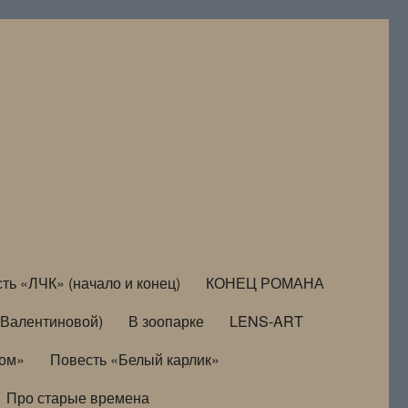
ть «ЛЧК» (начало и конец)
КОНЕЦ РОМАНА
Валентиновой)
В зоопарке
LENS-ART
дом»
Повесть «Белый карлик»
Про старые времена