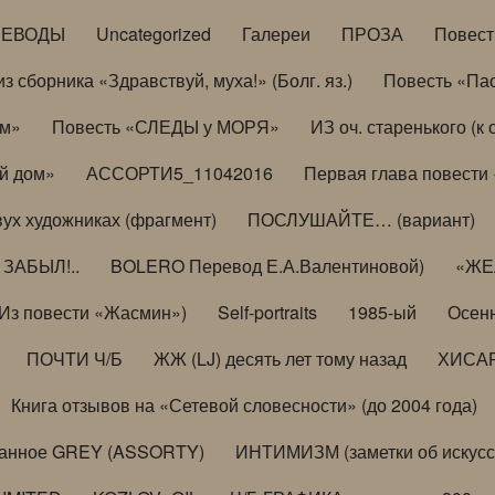
РЕВОДЫ
Uncategorized
Галереи
ПРОЗА
Повес
з сборника «Здравствуй, муха!» (Болг. яз.)
Повесть «Па
ом»
Повесть «СЛЕДЫ у МОРЯ»
ИЗ оч. старенького (
й дом»
АССОРТИ5_11042016
Первая глава повести
вух художниках (фрагмент)
ПОСЛУШАЙТЕ… (вариант)
ЗАБЫЛ!..
BOLERO Перевод Е.А.Валентиновой)
«ЖЕЛ
Из повести «Жасмин»)
Self-portraits
1985-ый
Осенн
ПОЧТИ Ч/Б
ЖЖ (LJ) десять лет тому назад
ХИСА
Книга отзывов на «Сетевой словесности» (до 2004 года)
анное GREY (ASSORTY)
ИНТИМИЗМ (заметки об искусс