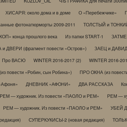
LIMITED
KOZLOV_OIL
Ч/Б ГРАФИКА для печати 300пи
ХИСАРЯ: около дома и в доме
О «Перебежчике»
анные фотонатюрморты 2009-2011
ТОЛСТЫЙ и ТОНКИЙ 
ОП» конца прошлого века
Из папки START-1
ЗАТМЕН
 и ДВЕРИ (фрагмент повести «Остров»)
ЗАЕЦ и ДАВИД 
Про ВАСЮ
WINTER 2016-2017 (2)
WINTER 2016-201
з повести «Робин, сын Робина»)
ПРО ОКНА (из повести
 «Афоня»
ДНЕВНИК «АФОНИ»
ДВА РАССКАЗА
Ко
РЕМ — художник. Из повести «ПАОЛО и РЕМ»
РЕМ — х
РЕМ — художник. Из повести «ПАОЛО и РЕМ»
УБЕЙ 
редакция)
СУПЕРКУКИСЫ-2 (новая редакция)
ТОЛЬ