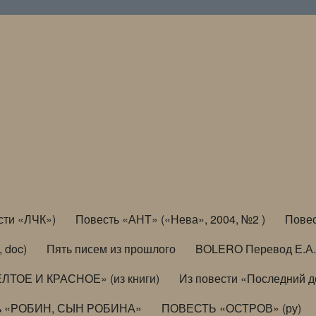
сти «ЛЧК»)
Повесть «АНТ» («Нева», 2004, №2 )
Повес
, doc)
Пять писем из прошлого
BOLERO Перевод Е.А.
ЛТОЕ И КРАСНОЕ» (из книги)
Из повести «Последний 
ь «РОБИН, СЫН РОБИНА»
ПОВЕСТЬ «ОСТРОВ» (ру)