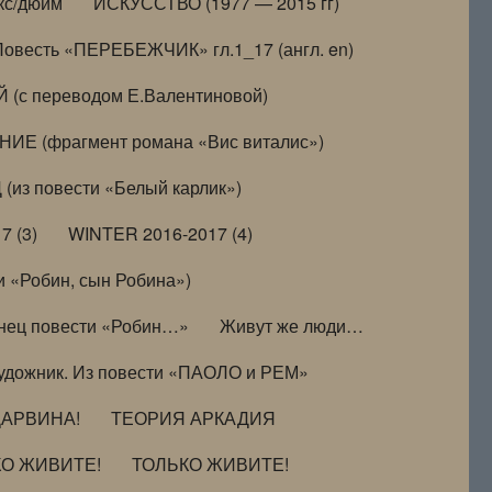
кс/дюйм
ИСКУССТВО (1977 — 2015 гг)
Повесть «ПЕРЕБЕЖЧИК» гл.1_17 (англ. en)
(с переводом Е.Валентиновой)
ИЕ (фрагмент романа «Вис виталис»)
(из повести «Белый карлик»)
7 (3)
WINTER 2016-2017 (4)
 «Робин, сын Робина»)
нец повести «Робин…»
Живут же люди…
удожник. Из повести «ПАОЛО и РЕМ»
ДАРВИНА!
ТЕОРИЯ АРКАДИЯ
КО ЖИВИТЕ!
ТОЛЬКО ЖИВИТЕ!