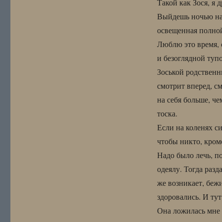
Такой как Зося, я 
Выйдешь ночью на 
освещенная полной
Люблю это время, 
и безоглядной туп
Зоськой родственн
смотрит вперед, с
на себя больше, че
тоска.
Если на коленях с
чтобы никто, кром
Надо было лечь, п
одеялу. Тогда раз
же возникает, беж
здоровались. И тут
Она ложилась мне н