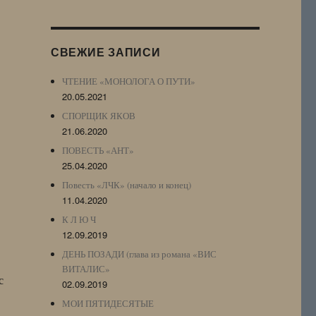
Журнала
(ЖЖ,
LJ
СВЕЖИЕ ЗАПИСИ
Archive)
ЧТЕНИЕ «МОНОЛОГА О ПУТИ»
20.05.2021
СПОРЩИК ЯКОВ
21.06.2020
ПОВЕСТЬ «АНТ»
25.04.2020
Повесть «ЛЧК» (начало и конец)
11.04.2020
К Л Ю Ч
12.09.2019
ДЕНЬ ПОЗАДИ (глава из романа «ВИС
ВИТАЛИС»
с
02.09.2019
МОИ ПЯТИДЕСЯТЫЕ