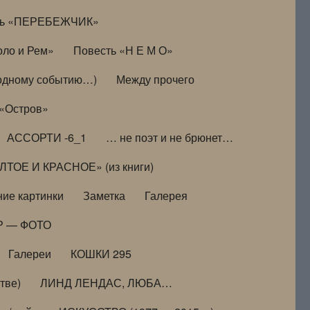
ть «ПЕРЕБЕЖЧИК»
оло и Рем»
Повесть «Н Е М О»
к одному событию…)
Между прочего
 «Остров»
АССОРТИ -6_1
… не поэт и не брюнет…
ТОЕ И КРАСНОЕ» (из книги)
ие картинки
Заметка
Галерея
Р — ФОТО
Галереи
КОШКИ 295
тве)
ЛИНД ЛЕНДАС, ЛЮБА…