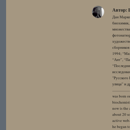
Автор:
Дан Марко
биохимик, 
множества
фотонатюрм
художестве
сборников 
1994; “Мах
“Ант”, “Па
“Последний
исследова
"Русского 
улица” и других. 
..................
was born on
biochemistr
now is the 
about 20 so
active web-
he began to