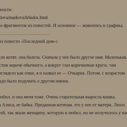
сности:
/slova/markovich/index.html
 фрагментов из повестей. И основное — живопись и графика.
……………………………
из повести «Последний дом»)
ло котят, она болела. Сначала у нее было другое имя. Маленькая,
стик короче обычного, а вокруг глаз коричневые круги, там
глядело как очки, я и назвал ее — Очкарик. Потом, с возрастом
надо было подумать о другом имени.
любил, и она меня тоже. Очень старательная выросла кошка,
 Алиса, ее бабка. Преданная котятам, это у нее от матери, Люси.
сей, так звали женщину, которую я любил, но не получилось у на