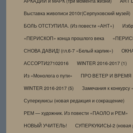
АРКАДИЙ и МАРК (три момента жизни)
ART 
Выставка живописи 2010г(Серпуховский музей)
БОЛЬ ОТСТУПИЛА. (Из повести «АНТ»)
Избр
«ПЕРИСКОП» конца прошлого века
«ПЕРИСК
СНОВА ДАВИД! (гл.6-7 «Белый карлик»)
ОКНА
АССОРТИ27102016
WINTER 2016-2017 (1)
Из «Монолога о пути»
ПРО ВЕТЕР И ВРЕМЯ (и
WINTER 2016-2017 (5)
Замечания к конкурсу
Суперкукисы (новая редакция и сокращение)
РЕМ — художник. Из повести «ПАОЛО и РЕМ»
НОВЫЙ УЧИТЕЛЬ!
СУПЕРКУКИСЫ-2 (новая 