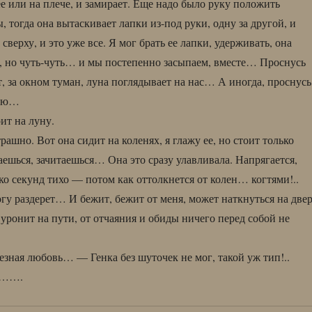
ее или на плече, и замирает. Еще надо было руку положить
, тогда она вытаскивает лапки из-под руки, одну за другой, и
 сверху, и это уже все. Я мог брать ее лапки, удерживать, она
, но чуть-чуть… и мы постепенно засыпаем, вместе… Проснусь
, за окном туман, луна поглядывает на нас… А иногда, проснусь
хню…
ит на луну.
ашно. Вот она сидит на коленях, я глажу ее, но стоит только
ешься, зачитаешься… Она это сразу улавливала. Напрягается,
ко секунд тихо — потом как оттолкнется от колен… когтями!..
огу раздерет… И бежит, бежит от меня, может наткнуться на двер
 уронит на пути, от отчаяния и обиды ничего перед собой не
ьезная любовь… — Генка без шуточек не мог, такой уж тип!..
…….