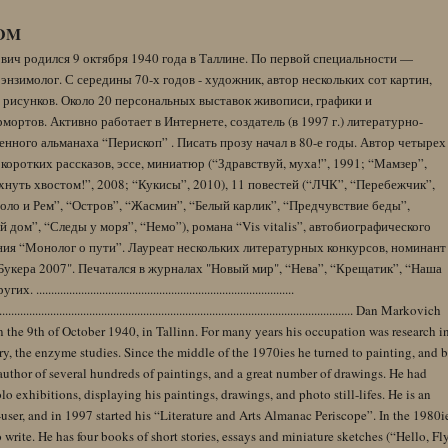
DM
вич родился 9 октября 1940 года в Таллине. По первой специальности —
энзимолог. С середины 70-х годов - художник, автор нескольких сот картин,
 рисунков. Около 20 персональных выставок живописи, графики и
ортов. Активно работает в Интернете, создатель (в 1997 г.) литературно-
нного альманаха “Перископ” . Писать прозу начал в 80-е годы. Автор четырех
коротких рассказов, эссе, миниатюр (“Здравствуй, муха!”, 1991; “Мамзер”,
нуть хвостом!”, 2008; “Кукисы”, 2010), 11 повестей (“ЛЧК”, “Перебежчик”,
оло и Рем”, “Остров”, “Жасмин”, “Белый карлик”, “Предчувствие беды”,
 дом”, “Следы у моря”, “Немо”), романа “Vis vitalis”, автобиографического
ния “Монолог о пути”. Лауреат нескольких литературных конкурсов, номинант
Букера 2007". Печатался в журналах "Новый мир", “Нева”, “Крещатик”, “Наша
......................................................................................
........................................................................................................................ Dan Markovich
 the 9th of October 1940, in Tallinn. For many years his occupation was research i
y, the enzyme studies. Since the middle of the 1970ies he turned to painting, and 
author of several hundreds of paintings, and a great number of drawings. He had
lo exhibitions, displaying his paintings, drawings, and photo still-lifes. He is an
user, and in 1997 started his “Literature and Arts Almanac Periscope”. In the 1980i
 write. He has four books of short stories, essays and miniature sketches (“Hello, Fl