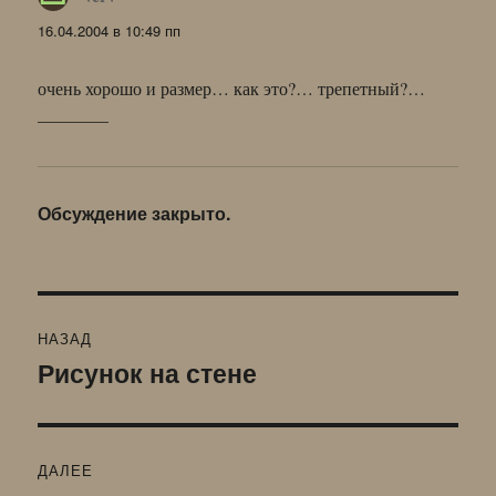
16.04.2004 в 10:49 пп
очень хорошо и размер… как это?… трепетный?…
————
Обсуждение закрыто.
Навигация
НАЗАД
по
Рисунок на стене
Предыдущая
запись:
записям
ДАЛЕЕ