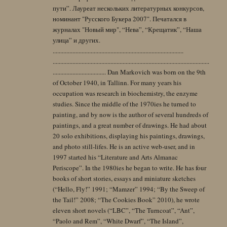
пути”. Лауреат нескольких литературных конкурсов,
номинант "Русского Букера 2007". Печатался в
журналах "Новый мир", “Нева”, “Крещатик”, “Наша
улица” и других.
......................................................................................
.......................................................................................................
................................... Dan Markovich was born on the 9th
of October 1940, in Tallinn. For many years his
occupation was research in biochemistry, the enzyme
studies. Since the middle of the 1970ies he turned to
painting, and by now is the author of several hundreds of
paintings, and a great number of drawings. He had about
20 solo exhibitions, displaying his paintings, drawings,
and photo still-lifes. He is an active web-user, and in
1997 started his “Literature and Arts Almanac
Periscope”. In the 1980ies he began to write. He has four
books of short stories, essays and miniature sketches
(“Hello, Fly!” 1991; “Mamzer” 1994; “By the Sweep of
the Tail!” 2008; “The Cookies Book” 2010), he wrote
eleven short novels (“LBC”, “The Turncoat”, “Ant”,
“Paolo and Rem”, “White Dwarf”, “The Island”,