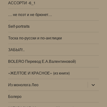
АССОРТИ -6_1
… не поэт и не брюнет…
Self-portraits
Тоска по-русски и по-англицки
ЗАБЫЛ!..
BOLERO Перевод Е.А.Валентиновой)
«ЖЕЛТОЕ И КРАСНОЕ» (из книги)
раскрыт
Из монолога Лео
дочернее
меню
Болеро