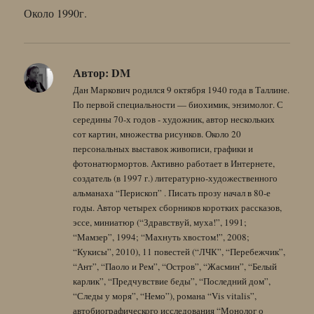
Около 1990г.
Автор:
DM
Дан Маркович родился 9 октября 1940 года в Таллине.
По первой специальности — биохимик, энзимолог. С
середины 70-х годов - художник, автор нескольких
сот картин, множества рисунков. Около 20
персональных выставок живописи, графики и
фотонатюрмортов. Активно работает в Интернете,
создатель (в 1997 г.) литературно-художественного
альманаха “Перископ” . Писать прозу начал в 80-е
годы. Автор четырех сборников коротких рассказов,
эссе, миниатюр (“Здравствуй, муха!”, 1991;
“Мамзер”, 1994; “Махнуть хвостом!”, 2008;
“Кукисы”, 2010), 11 повестей (“ЛЧК”, “Перебежчик”,
“Ант”, “Паоло и Рем”, “Остров”, “Жасмин”, “Белый
карлик”, “Предчувствие беды”, “Последний дом”,
“Следы у моря”, “Немо”), романа “Vis vitalis”,
автобиографического исследования “Монолог о