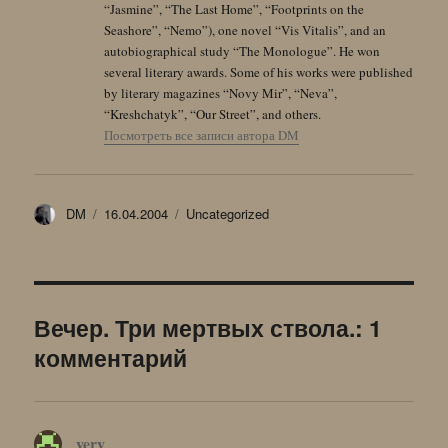
“Jasmine”, “The Last Home”, “Footprints on the
Seashore”, “Nemo”), one novel “Vis Vitalis”, and an
autobiographical study “The Monologue”. He won
several literary awards. Some of his works were published
by literary magazines “Novy Mir”, “Neva”,
“Kreshchatyk”, “Our Street”, and others.
Посмотреть все записи автора DM
Автор
Опубликовано
Рубрики
DM
16.04.2004
Uncategorized
Вечер. Три мертвых ствола.: 1
комментарий
verv
: