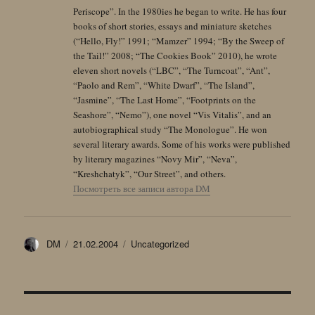
Periscope”. In the 1980ies he began to write. He has four
books of short stories, essays and miniature sketches
(“Hello, Fly!” 1991; “Mamzer” 1994; “By the Sweep of
the Tail!” 2008; “The Cookies Book” 2010), he wrote
eleven short novels (“LBC”, “The Turncoat”, “Ant”,
“Paolo and Rem”, “White Dwarf”, “The Island”,
“Jasmine”, “The Last Home”, “Footprints on the
Seashore”, “Nemo”), one novel “Vis Vitalis”, and an
autobiographical study “The Monologue”. He won
several literary awards. Some of his works were published
by literary magazines “Novy Mir”, “Neva”,
“Kreshchatyk”, “Our Street”, and others.
Посмотреть все записи автора DM
Автор
Опубликовано
Рубрики
DM
21.02.2004
Uncategorized