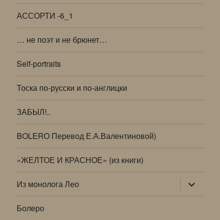
АССОРТИ -6_1
… не поэт и не брюнет…
Self-portraits
Тоска по-русски и по-англицки
ЗАБЫЛ!..
BOLERO Перевод Е.А.Валентиновой)
«ЖЕЛТОЕ И КРАСНОЕ» (из книги)
раскрыт
Из монолога Лео
дочернее
меню
Болеро