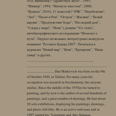
эссе, миниатюр (“Здравствуй, муха!”, 1991;
“Мамзер”, 1994; “Махнуть хвостом!”, 2008;
“Кукисы”, 2010), 11 повестей (“ЛЧК”, “Перебежчик”,
“Ант”, “Паоло и Рем”, “Остров”, “Жасмин”, “Белый
карлик”, “Предчувствие беды”, “Последний дом”,
“Следы у моря”, “Немо”), романа “Vis vitalis”,
автобиографического исследования “Монолог о
пути”. Лауреат нескольких литературных конкурсов,
номинант "Русского Букера 2007". Печатался в
журналах "Новый мир", “Нева”, “Крещатик”, “Наша
улица” и других.
......................................................................................
.......................................................................................................
................................... Dan Markovich was born on the 9th
of October 1940, in Tallinn. For many years his
occupation was research in biochemistry, the enzyme
studies. Since the middle of the 1970ies he turned to
painting, and by now is the author of several hundreds of
paintings, and a great number of drawings. He had about
20 solo exhibitions, displaying his paintings, drawings,
and photo still-lifes. He is an active web-user, and in
1997 started his “Literature and Arts Almanac