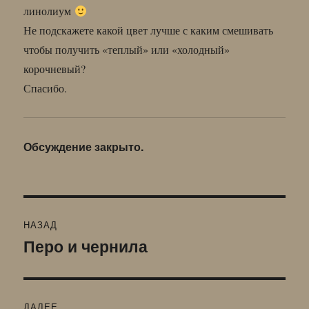
линолиум
Не подскажете какой цвет лучше с каким смешивать
чтобы получить «теплый» или «холодный»
корочневый?
Спасибо.
Обсуждение закрыто.
Навигация
НАЗАД
по
Перо и чернила
Предыдущая
запись:
записям
ДАЛЕЕ