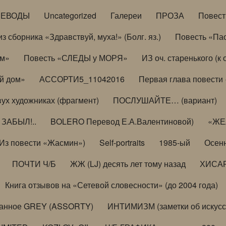
РЕВОДЫ
Uncategorized
Галереи
ПРОЗА
Повес
з сборника «Здравствуй, муха!» (Болг. яз.)
Повесть «Па
ом»
Повесть «СЛЕДЫ у МОРЯ»
ИЗ оч. старенького (
й дом»
АССОРТИ5_11042016
Первая глава повести
вух художниках (фрагмент)
ПОСЛУШАЙТЕ… (вариант)
ЗАБЫЛ!..
BOLERO Перевод Е.А.Валентиновой)
«ЖЕЛ
Из повести «Жасмин»)
Self-portraits
1985-ый
Осенн
ПОЧТИ Ч/Б
ЖЖ (LJ) десять лет тому назад
ХИСА
Книга отзывов на «Сетевой словесности» (до 2004 года)
анное GREY (ASSORTY)
ИНТИМИЗМ (заметки об искусс