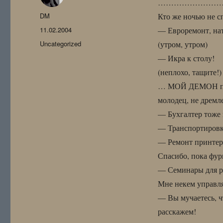
……………………
Автор
DM
Кто же ночью не сп
Опубликовано
11.02.2004
— Евроремонт, н
Рубрики
Uncategorized
(утром, утром)
— Икра к столу!
(неплохо, тащите!)
… МОЙ ДЕМОН по
молодец, не дремл
— Бухгалтер тоже 
— Транспортировка
— Ремонт принтер
Спасибо, пока фур
— Семинары для р
Мне некем управля
— Вы мучаетесь, ч
расскажем!