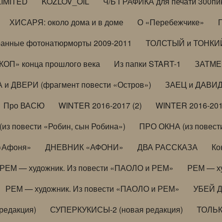
LIMITED
KOZLOV_OIL
Ч/Б ГРАФИКА для печати 300пи
ХИСАРЯ: около дома и в доме
О «Перебежчике»
анные фотонатюрморты 2009-2011
ТОЛСТЫЙ и ТОНКИЙ 
ОП» конца прошлого века
Из папки START-1
ЗАТМЕН
 и ДВЕРИ (фрагмент повести «Остров»)
ЗАЕЦ и ДАВИД 
Про ВАСЮ
WINTER 2016-2017 (2)
WINTER 2016-201
з повести «Робин, сын Робина»)
ПРО ОКНА (из повести
 «Афоня»
ДНЕВНИК «АФОНИ»
ДВА РАССКАЗА
Ко
РЕМ — художник. Из повести «ПАОЛО и РЕМ»
РЕМ — х
РЕМ — художник. Из повести «ПАОЛО и РЕМ»
УБЕЙ 
редакция)
СУПЕРКУКИСЫ-2 (новая редакция)
ТОЛЬ