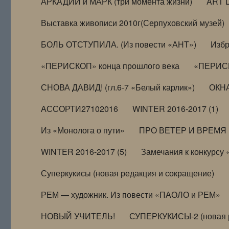
АРКАДИЙ и МАРК (три момента жизни)
ART 
Выставка живописи 2010г(Серпуховский музей)
БОЛЬ ОТСТУПИЛА. (Из повести «АНТ»)
Избр
«ПЕРИСКОП» конца прошлого века
«ПЕРИСК
СНОВА ДАВИД! (гл.6-7 «Белый карлик»)
ОКНА
АССОРТИ27102016
WINTER 2016-2017 (1)
Из «Монолога о пути»
ПРО ВЕТЕР И ВРЕМЯ (и
WINTER 2016-2017 (5)
Замечания к конкурсу
Суперкукисы (новая редакция и сокращение)
РЕМ — художник. Из повести «ПАОЛО и РЕМ»
НОВЫЙ УЧИТЕЛЬ!
СУПЕРКУКИСЫ-2 (новая 