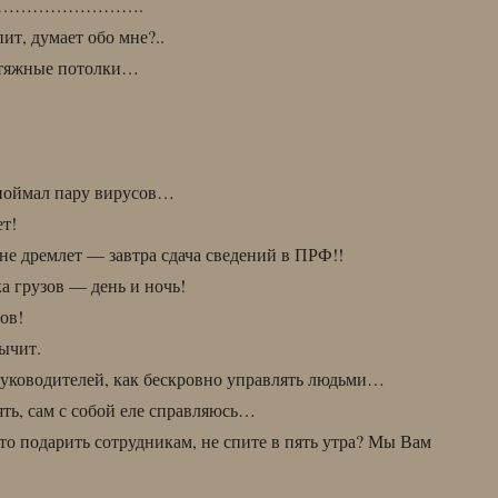
…………………….
ит, думает обо мне?..
атяжные потолки…
ймал пару вирусов…
ет!
не дремлет — завтра сдача сведений в ПРФ!!
 грузов — день и ночь!
ов!
ычит.
уководителей, как бескровно управлять людьми…
ть, сам с собой еле справляюсь…
то подарить сотрудникам, не спите в пять утра? Мы Вам