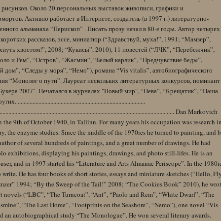
 рисунков. Около 20 персональных выставок живописи, графики и
ортов. Активно работает в Интернете, создатель (в 1997 г.) литературно-
нного альманаха “Перископ” . Писать прозу начал в 80-е годы. Автор четырех
коротких рассказов, эссе, миниатюр (“Здравствуй, муха!”, 1991; “Мамзер”,
нуть хвостом!”, 2008; “Кукисы”, 2010), 11 повестей (“ЛЧК”, “Перебежчик”,
оло и Рем”, “Остров”, “Жасмин”, “Белый карлик”, “Предчувствие беды”,
 дом”, “Следы у моря”, “Немо”), романа “Vis vitalis”, автобиографического
ния “Монолог о пути”. Лауреат нескольких литературных конкурсов, номинант
Букера 2007". Печатался в журналах "Новый мир", “Нева”, “Крещатик”, “Наша
......................................................................................
........................................................................................................................ Dan Markovich
 the 9th of October 1940, in Tallinn. For many years his occupation was research i
y, the enzyme studies. Since the middle of the 1970ies he turned to painting, and 
author of several hundreds of paintings, and a great number of drawings. He had
lo exhibitions, displaying his paintings, drawings, and photo still-lifes. He is an
user, and in 1997 started his “Literature and Arts Almanac Periscope”. In the 1980i
 write. He has four books of short stories, essays and miniature sketches (“Hello, Fl
zer” 1994; “By the Sweep of the Tail!” 2008; “The Cookies Book” 2010), he wro
rt novels (“LBC”, “The Turncoat”, “Ant”, “Paolo and Rem”, “White Dwarf”, “The
Jasmine”, “The Last Home”, “Footprints on the Seashore”, “Nemo”), one novel “Vis
and an autobiographical study “The Monologue”. He won several literary awards.