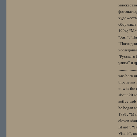
множества
фотонатюрм
художестве
сборников 
1994; “Мах
“Ант”, “Па
“Последний
исследова
"Русского 
улица” и других. 
..................
was born on
biochemistr
now is the 
about 20 so
active web-
he began to
1991; “Mam
eleven sho
Island”, “
Vitalis”, 