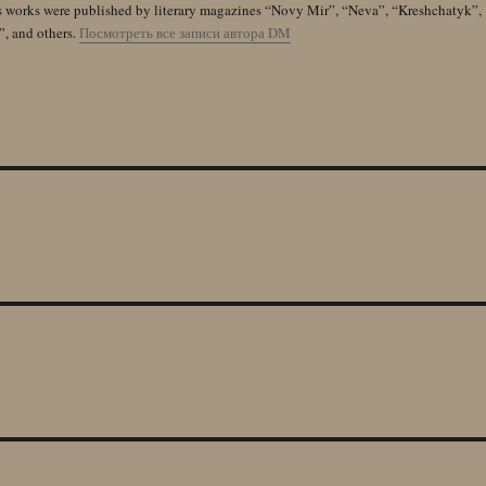
s works were published by literary magazines “Novy Mir”, “Neva”, “Kreshchatyk”,
”, and others.
Посмотреть все записи автора DM