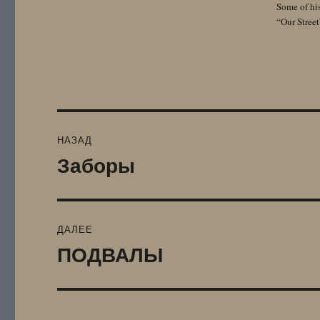
Some of hi
“Our Street
Навигация
НАЗАД
по
Заборы
Предыдущая
запись:
записям
ДАЛЕЕ
ПОДВАЛЫ
Следующая
запись: