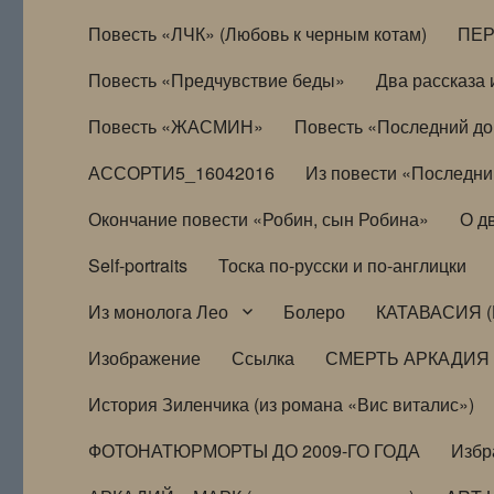
Повесть «ЛЧК» (Любовь к черным котам)
ПЕ
Повесть «Предчувствие беды»
Два рассказа и
Повесть «ЖАСМИН»
Повесть «Последний д
АССОРТИ5_16042016
Из повести «Последни
Окончание повести «Робин, сын Робина»
О д
Self-portraits
Тоска по-русски и по-англицки
Из монолога Лео
Болеро
КАТАВАСИЯ (
Изображение
Ссылка
СМЕРТЬ АРКАДИЯ
История Зиленчика (из романа «Вис виталис»)
ФОТОНАТЮРМОРТЫ ДО 2009-ГО ГОДА
Избр