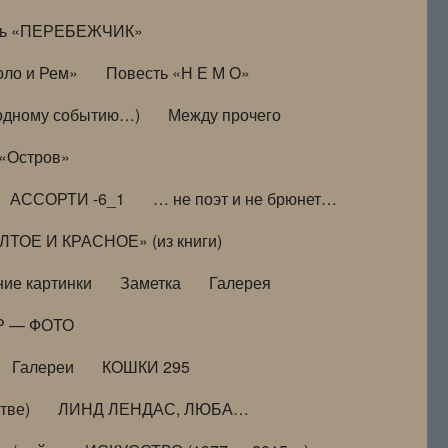
ть «ПЕРЕБЕЖЧИК»
оло и Рем»
Повесть «Н Е М О»
к одному событию…)
Между прочего
 «Остров»
АССОРТИ -6_1
… не поэт и не брюнет…
ТОЕ И КРАСНОЕ» (из книги)
ие картинки
Заметка
Галерея
Р — ФОТО
Галереи
КОШКИ 295
тве)
ЛИНД ЛЕНДАС, ЛЮБА…