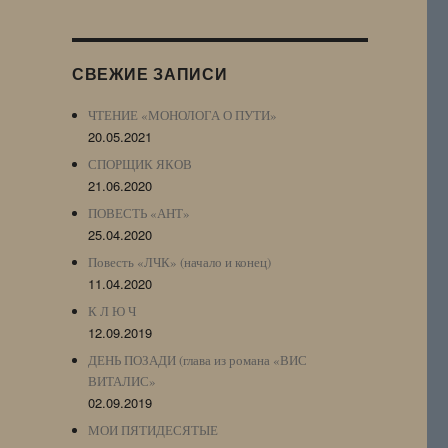
Журнала
(ЖЖ,
LJ
СВЕЖИЕ ЗАПИСИ
Archive)
ЧТЕНИЕ «МОНОЛОГА О ПУТИ»
20.05.2021
СПОРЩИК ЯКОВ
21.06.2020
ПОВЕСТЬ «АНТ»
25.04.2020
Повесть «ЛЧК» (начало и конец)
11.04.2020
К Л Ю Ч
12.09.2019
ДЕНЬ ПОЗАДИ (глава из романа «ВИС
ВИТАЛИС»
02.09.2019
МОИ ПЯТИДЕСЯТЫЕ