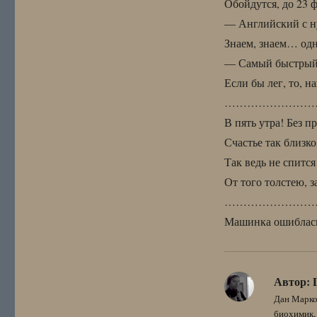
Обойдутся, до 23 ф
— Английский с н
Знаем, знаем… од
— Самый быстрый с
Если бы лег, то, 
……………………
В пять утра! Без п
Счастье так близко
Так ведь не спится
От того толстею,
……………………
Машинка ошиблась
Автор:
Дан Марко
биохимик, 