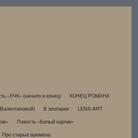
ть «ЛЧК» (начало и конец)
КОНЕЦ РОМАНА
Валентиновой)
В зоопарке
LENS-ART
дом»
Повесть «Белый карлик»
Про старые времена