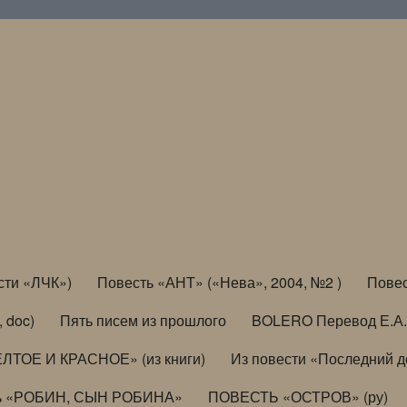
сти «ЛЧК»)
Повесть «АНТ» («Нева», 2004, №2 )
Повес
, doc)
Пять писем из прошлого
BOLERO Перевод Е.А.
ЛТОЕ И КРАСНОЕ» (из книги)
Из повести «Последний 
ь «РОБИН, СЫН РОБИНА»
ПОВЕСТЬ «ОСТРОВ» (ру)