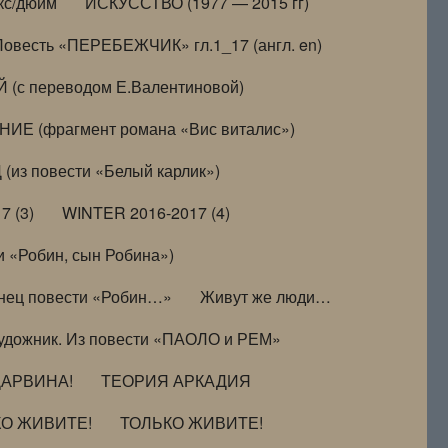
кс/дюйм
ИСКУССТВО (1977 — 2015 гг)
Повесть «ПЕРЕБЕЖЧИК» гл.1_17 (англ. en)
(с переводом Е.Валентиновой)
ИЕ (фрагмент романа «Вис виталис»)
(из повести «Белый карлик»)
7 (3)
WINTER 2016-2017 (4)
 «Робин, сын Робина»)
нец повести «Робин…»
Живут же люди…
удожник. Из повести «ПАОЛО и РЕМ»
ДАРВИНА!
ТЕОРИЯ АРКАДИЯ
КО ЖИВИТЕ!
ТОЛЬКО ЖИВИТЕ!