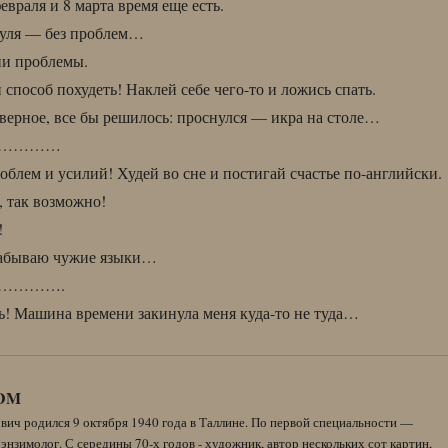
евраля и 8 марта время еще есть.
уля — без проблем…
ни проблемы.
пособ похудеть! Наклей себе чего-то и ложись спать.
наверное, все бы решилось: проснулся — икра на столе…
…………
роблем и усилий! Худей во сне и постигай счастье по-английски.
, так возможно!
!
 забываю чужие языки…
………….
! Машина времени закинула меня куда-то не туда…
DM
вич родился 9 октября 1940 года в Таллине. По первой специальности —
энзимолог. С середины 70-х годов - художник, автор нескольких сот картин,