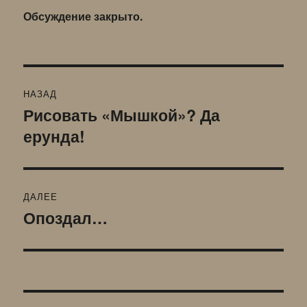
Обсуждение закрыто.
Навигация
НАЗАД
по
Рисовать «Мышкой»? Да
Предыдущая
ерунда!
запись:
записям
ДАЛЕЕ
Опоздал…
Следующая
запись: