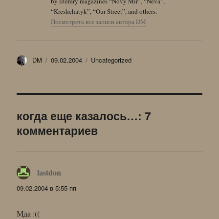
by literary magazines “Novy Mir”, “Neva”,
“Kreshchatyk”, “Our Street”, and others.
Посмотреть все записи автора DM
Автор
Опубликовано
Рубрики
DM
09.02.2004
Uncategorized
когда еще казалось…: 7
комментариев
lastdon
:
09.02.2004 в 5:55 пп
Мда :((