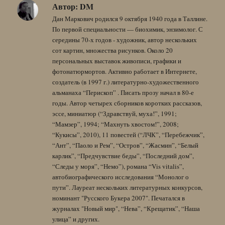
Автор:
DM
Дан Маркович родился 9 октября 1940 года в Таллине.
По первой специальности — биохимик, энзимолог. С
середины 70-х годов - художник, автор нескольких
сот картин, множества рисунков. Около 20
персональных выставок живописи, графики и
фотонатюрмортов. Активно работает в Интернете,
создатель (в 1997 г.) литературно-художественного
альманаха “Перископ” . Писать прозу начал в 80-е
годы. Автор четырех сборников коротких рассказов,
эссе, миниатюр (“Здравствуй, муха!”, 1991;
“Мамзер”, 1994; “Махнуть хвостом!”, 2008;
“Кукисы”, 2010), 11 повестей (“ЛЧК”, “Перебежчик”,
“Ант”, “Паоло и Рем”, “Остров”, “Жасмин”, “Белый
карлик”, “Предчувствие беды”, “Последний дом”,
“Следы у моря”, “Немо”), романа “Vis vitalis”,
автобиографического исследования “Монолог о
пути”. Лауреат нескольких литературных конкурсов,
номинант "Русского Букера 2007". Печатался в
журналах "Новый мир", “Нева”, “Крещатик”, “Наша
улица” и других.