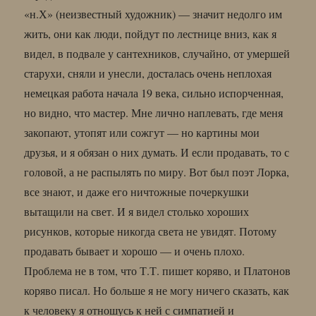
«н.Х» (неизвестный художник) — значит недолго им
жить, они как люди, пойдут по лестнице вниз, как я
видел, в подвале у сантехников, случайно, от умершей
старухи, сняли и унесли, досталась очень неплохая
немецкая работа начала 19 века, сильно испорченная,
но видно, что мастер. Мне лично наплевать, где меня
закопают, утопят или сожгут — но картины мои
друзья, и я обязан о них думать. И если продавать, то с
головой, а не распылять по миру. Вот был поэт Лорка,
все знают, и даже его ничтожные почеркушки
вытащили на свет. И я видел столько хороших
рисунков, которые никогда света не увидят. Потому
продавать бывает и хорошо — и очень плохо.
Проблема не в том, что Т.Т. пишет коряво, и Платонов
коряво писал. Но больше я не могу ничего сказать, как
к человеку я отношусь к ней с симпатией и