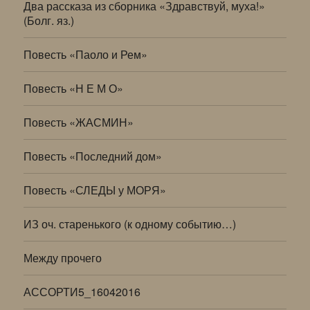
Два рассказа из сборника «Здравствуй, муха!»
(Болг. яз.)
Повесть «Паоло и Рем»
Повесть «Н Е М О»
Повесть «ЖАСМИН»
Повесть «Последний дом»
Повесть «СЛЕДЫ у МОРЯ»
ИЗ оч. старенького (к одному событию…)
Между прочего
АССОРТИ5_16042016