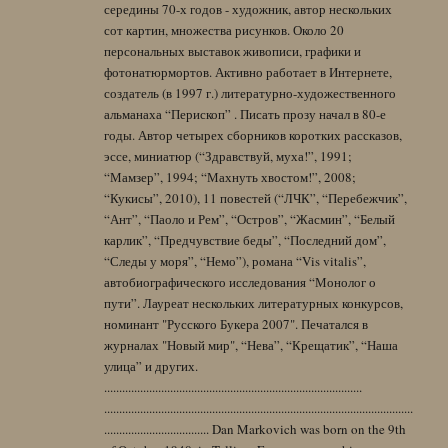
середины 70-х годов - художник, автор нескольких
сот картин, множества рисунков. Около 20
персональных выставок живописи, графики и
фотонатюрмортов. Активно работает в Интернете,
создатель (в 1997 г.) литературно-художественного
альманаха “Перископ” . Писать прозу начал в 80-е
годы. Автор четырех сборников коротких рассказов,
эссе, миниатюр (“Здравствуй, муха!”, 1991;
“Мамзер”, 1994; “Махнуть хвостом!”, 2008;
“Кукисы”, 2010), 11 повестей (“ЛЧК”, “Перебежчик”,
“Ант”, “Паоло и Рем”, “Остров”, “Жасмин”, “Белый
карлик”, “Предчувствие беды”, “Последний дом”,
“Следы у моря”, “Немо”), романа “Vis vitalis”,
автобиографического исследования “Монолог о
пути”. Лауреат нескольких литературных конкурсов,
номинант "Русского Букера 2007". Печатался в
журналах "Новый мир", “Нева”, “Крещатик”, “Наша
улица” и других.
......................................................................................
.......................................................................................................
................................... Dan Markovich was born on the 9th