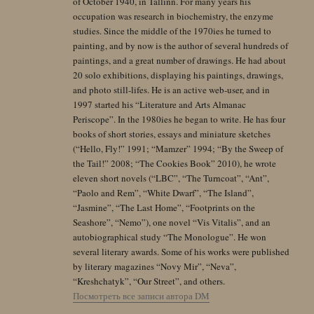
of October 1940, in Tallinn. For many years his
occupation was research in biochemistry, the enzyme
studies. Since the middle of the 1970ies he turned to
painting, and by now is the author of several hundreds of
paintings, and a great number of drawings. He had about
20 solo exhibitions, displaying his paintings, drawings,
and photo still-lifes. He is an active web-user, and in
1997 started his “Literature and Arts Almanac
Periscope”. In the 1980ies he began to write. He has four
books of short stories, essays and miniature sketches
(“Hello, Fly!” 1991; “Mamzer” 1994; “By the Sweep of
the Tail!” 2008; “The Cookies Book” 2010), he wrote
eleven short novels (“LBC”, “The Turncoat”, “Ant”,
“Paolo and Rem”, “White Dwarf”, “The Island”,
“Jasmine”, “The Last Home”, “Footprints on the
Seashore”, “Nemo”), one novel “Vis Vitalis”, and an
autobiographical study “The Monologue”. He won
several literary awards. Some of his works were published
by literary magazines “Novy Mir”, “Neva”,
“Kreshchatyk”, “Our Street”, and others.
Посмотреть все записи автора DM