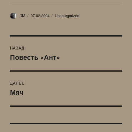
Автор
Опубликовано
Рубрики
DM
07.02.2004
Uncategorized
Навигация
НАЗАД
по
Повесть «Ант»
Предыдущая
запись:
записям
ДАЛЕЕ
Мяч
Следующая
запись: