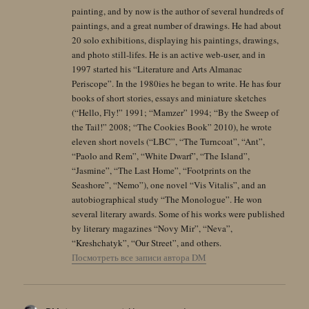
painting, and by now is the author of several hundreds of
paintings, and a great number of drawings. He had about
20 solo exhibitions, displaying his paintings, drawings,
and photo still-lifes. He is an active web-user, and in
1997 started his “Literature and Arts Almanac
Periscope”. In the 1980ies he began to write. He has four
books of short stories, essays and miniature sketches
(“Hello, Fly!” 1991; “Mamzer” 1994; “By the Sweep of
the Tail!” 2008; “The Cookies Book” 2010), he wrote
eleven short novels (“LBC”, “The Turncoat”, “Ant”,
“Paolo and Rem”, “White Dwarf”, “The Island”,
“Jasmine”, “The Last Home”, “Footprints on the
Seashore”, “Nemo”), one novel “Vis Vitalis”, and an
autobiographical study “The Monologue”. He won
several literary awards. Some of his works were published
by literary magazines “Novy Mir”, “Neva”,
“Kreshchatyk”, “Our Street”, and others.
Посмотреть все записи автора DM