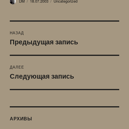
Автор
Опубликовано
Рубрики
DM
18.07.2003
Uncategorized
Навигация
НАЗАД
по
Предыдущая запись
Предыдущая
запись:
записям
ДАЛЕЕ
Следующая запись
Следующая
запись:
АРХИВЫ