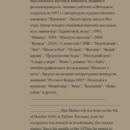
персональных выставок живописи, графики и
фотонатюрмортов. Активно работает в Интернете,
создатель (в 1997 г.) литературно-художественного
альманаха “Перископ” . Писать прозу начал в 80-е
годы. Автор четырех сборников коротких рассказов,
эссе, миниатюр (“Здравствуй, муха!”, 1991;
“Мамзер”, 1994; “Махнуть хвостом!”, 2008;
“Кукисы”, 2010), 11 повестей (“ЛЧК”, “Перебежчик”,
“Ант”, “Паоло и Рем”, “Остров”, “Жасмин”, “Белый
карлик”, “Предчувствие беды”, “Последний дом”,
“Следы у моря”, “Немо”), романа “Vis vitalis”,
автобиографического исследования “Монолог о
пути”. Лауреат нескольких литературных конкурсов,
номинант "Русского Букера 2007". Печатался в
журналах "Новый мир", “Нева”, “Крещатик”, “Наша
улица” и других.
......................................................................................
.......................................................................................................
................................... Dan Markovich was born on the 9th
of October 1940, in Tallinn. For many years his
occupation was research in biochemistry, the enzyme
studies. Since the middle of the 1970ies he turned to