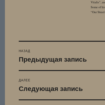
Vitalis”, 
Some of hi
“Our Street
Навигация
НАЗАД
по
Предыдущая запись
Предыдущая
запись:
записям
ДАЛЕЕ
Следующая запись
Следующая
запись: