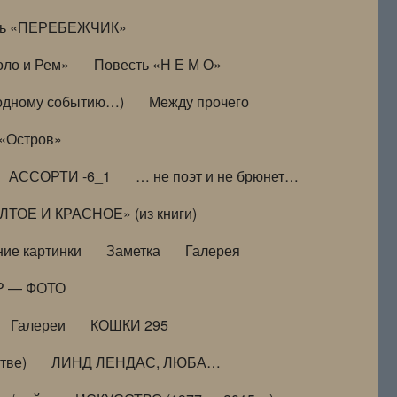
ть «ПЕРЕБЕЖЧИК»
оло и Рем»
Повесть «Н Е М О»
к одному событию…)
Между прочего
 «Остров»
АССОРТИ -6_1
… не поэт и не брюнет…
ТОЕ И КРАСНОЕ» (из книги)
ие картинки
Заметка
Галерея
Р — ФОТО
Галереи
КОШКИ 295
тве)
ЛИНД ЛЕНДАС, ЛЮБА…