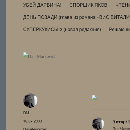
УБЕЙ ДАРВИНА!
СПОРЩИК ЯКОВ
ЧТЕН
ДЕНЬ ПОЗАДИ (глава из романа «ВИС ВИТАЛ
СУПЕРКУКИСЫ-2 (новая редакция)
Решающи
Автор
DM
Опубликовано
18.07.2003
Автор:
Рубрики
Дан Марко
Uncategorized