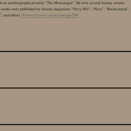
and an autobiographical study “The Monologue”. He won several literary awards.
s works were published by literary magazines “Novy Mir”, “Neva”, “Kreshchatyk”,
”, and others.
Посмотреть все записи автора DM