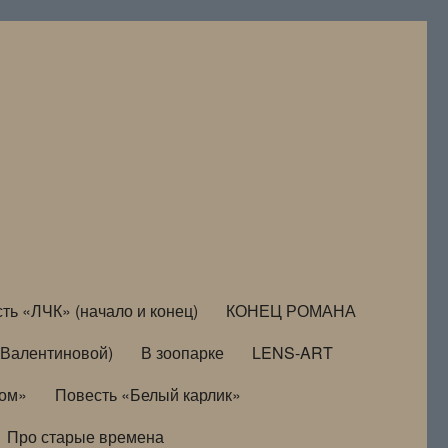
ть «ЛЧК» (начало и конец)
КОНЕЦ РОМАНА
Валентиновой)
В зоопарке
LENS-ART
дом»
Повесть «Белый карлик»
Про старые времена