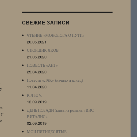
Журнала
(ЖЖ,
LJ
СВЕЖИЕ ЗАПИСИ
Archive)
ЧТЕНИЕ «МОНОЛОГА О ПУТИ»
20.05.2021
СПОРЩИК ЯКОВ
21.06.2020
ПОВЕСТЬ «АНТ»
25.04.2020
Повесть «ЛЧК» (начало и конец)
n
11.04.2020
by
К Л Ю Ч
12.09.2019
es
ДЕНЬ ПОЗАДИ (глава из романа «ВИС
y!”
ВИТАЛИС»
te
02.09.2019
МОИ ПЯТИДЕСЯТЫЕ