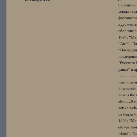
биохимик, 
множества
фотонатюрм
художестве
сборников 
1994; “Мах
“Ант”, “Па
“Последний
исследова
"Русского 
улица” и других. 
..................
was born on
biochemistr
now is the 
about 20 so
active web-
he began to
1991; “Mam
eleven sho
Island”, “