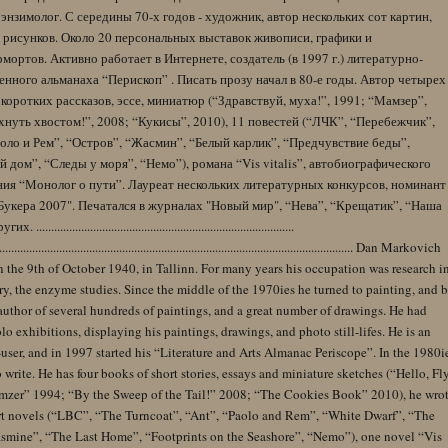
энзимолог. С середины 70-х годов - художник, автор нескольких сот картин,
 рисунков. Около 20 персональных выставок живописи, графики и
ортов. Активно работает в Интернете, создатель (в 1997 г.) литературно-
нного альманаха “Перископ” . Писать прозу начал в 80-е годы. Автор четырех
коротких рассказов, эссе, миниатюр (“Здравствуй, муха!”, 1991; “Мамзер”,
нуть хвостом!”, 2008; “Кукисы”, 2010), 11 повестей (“ЛЧК”, “Перебежчик”,
оло и Рем”, “Остров”, “Жасмин”, “Белый карлик”, “Предчувствие беды”,
 дом”, “Следы у моря”, “Немо”), романа “Vis vitalis”, автобиографического
ния “Монолог о пути”. Лауреат нескольких литературных конкурсов, номинант
Букера 2007". Печатался в журналах "Новый мир", “Нева”, “Крещатик”, “Наша
......................................................................................
........................................................................................................................ Dan Markovich
 the 9th of October 1940, in Tallinn. For many years his occupation was research i
y, the enzyme studies. Since the middle of the 1970ies he turned to painting, and 
author of several hundreds of paintings, and a great number of drawings. He had
lo exhibitions, displaying his paintings, drawings, and photo still-lifes. He is an
user, and in 1997 started his “Literature and Arts Almanac Periscope”. In the 1980i
 write. He has four books of short stories, essays and miniature sketches (“Hello, Fl
zer” 1994; “By the Sweep of the Tail!” 2008; “The Cookies Book” 2010), he wro
rt novels (“LBC”, “The Turncoat”, “Ant”, “Paolo and Rem”, “White Dwarf”, “The
Jasmine”, “The Last Home”, “Footprints on the Seashore”, “Nemo”), one novel “Vis