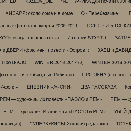
LIMITED
KOZLOV_OIL
Ч/Б ГРАФИКА для печати 300пи
ХИСАРЯ: около дома и в доме
О «Перебежчике»
анные фотонатюрморты 2009-2011
ТОЛСТЫЙ и ТОНКИЙ 
ОП» конца прошлого века
Из папки START-1
ЗАТМЕН
 и ДВЕРИ (фрагмент повести «Остров»)
ЗАЕЦ и ДАВИД 
Про ВАСЮ
WINTER 2016-2017 (2)
WINTER 2016-201
з повести «Робин, сын Робина»)
ПРО ОКНА (из повести
 «Афоня»
ДНЕВНИК «АФОНИ»
ДВА РАССКАЗА
Ко
РЕМ — художник. Из повести «ПАОЛО и РЕМ»
РЕМ — х
РЕМ — художник. Из повести «ПАОЛО и РЕМ»
УБЕЙ 
редакция)
СУПЕРКУКИСЫ-2 (новая редакция)
ТОЛЬ