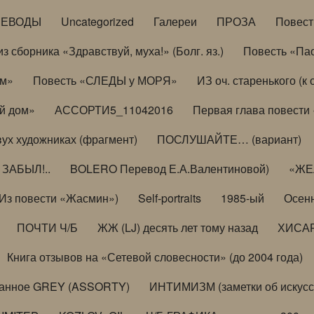
РЕВОДЫ
Uncategorized
Галереи
ПРОЗА
Повес
з сборника «Здравствуй, муха!» (Болг. яз.)
Повесть «Па
ом»
Повесть «СЛЕДЫ у МОРЯ»
ИЗ оч. старенького (
й дом»
АССОРТИ5_11042016
Первая глава повести
вух художниках (фрагмент)
ПОСЛУШАЙТЕ… (вариант)
ЗАБЫЛ!..
BOLERO Перевод Е.А.Валентиновой)
«ЖЕЛ
Из повести «Жасмин»)
Self-portraits
1985-ый
Осенн
ПОЧТИ Ч/Б
ЖЖ (LJ) десять лет тому назад
ХИСА
Книга отзывов на «Сетевой словесности» (до 2004 года)
анное GREY (ASSORTY)
ИНТИМИЗМ (заметки об искусс