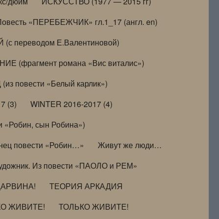
кс/дюйм
ИСКУССТВО (1977 — 2015 гг)
Повесть «ПЕРЕБЕЖЧИК» гл.1_17 (англ. en)
(с переводом Е.Валентиновой)
ИЕ (фрагмент романа «Вис виталис»)
(из повести «Белый карлик»)
7 (3)
WINTER 2016-2017 (4)
 «Робин, сын Робина»)
нец повести «Робин…»
Живут же люди…
удожник. Из повести «ПАОЛО и РЕМ»
ДАРВИНА!
ТЕОРИЯ АРКАДИЯ
КО ЖИВИТЕ!
ТОЛЬКО ЖИВИТЕ!