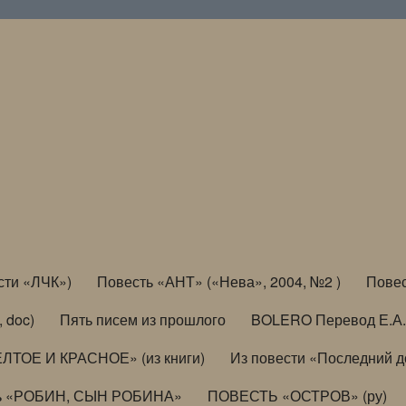
сти «ЛЧК»)
Повесть «АНТ» («Нева», 2004, №2 )
Повес
, doc)
Пять писем из прошлого
BOLERO Перевод Е.А.
ЛТОЕ И КРАСНОЕ» (из книги)
Из повести «Последний 
ь «РОБИН, СЫН РОБИНА»
ПОВЕСТЬ «ОСТРОВ» (ру)