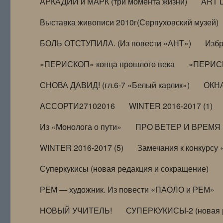
АРКАДИЙ и МАРК (три момента жизни)
ART 
Выставка живописи 2010г(Серпуховский музей)
БОЛЬ ОТСТУПИЛА. (Из повести «АНТ»)
Избр
«ПЕРИСКОП» конца прошлого века
«ПЕРИСК
СНОВА ДАВИД! (гл.6-7 «Белый карлик»)
ОКНА
АССОРТИ27102016
WINTER 2016-2017 (1)
Из «Монолога о пути»
ПРО ВЕТЕР И ВРЕМЯ (и
WINTER 2016-2017 (5)
Замечания к конкурсу
Суперкукисы (новая редакция и сокращение)
РЕМ — художник. Из повести «ПАОЛО и РЕМ»
НОВЫЙ УЧИТЕЛЬ!
СУПЕРКУКИСЫ-2 (новая 