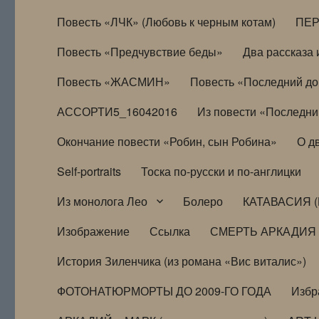
Повесть «ЛЧК» (Любовь к черным котам)
ПЕ
Повесть «Предчувствие беды»
Два рассказа и
Повесть «ЖАСМИН»
Повесть «Последний д
АССОРТИ5_16042016
Из повести «Последни
Окончание повести «Робин, сын Робина»
О д
Self-portraits
Тоска по-русски и по-англицки
Из монолога Лео
Болеро
КАТАВАСИЯ (
Изображение
Ссылка
СМЕРТЬ АРКАДИЯ
История Зиленчика (из романа «Вис виталис»)
ФОТОНАТЮРМОРТЫ ДО 2009-ГО ГОДА
Избр