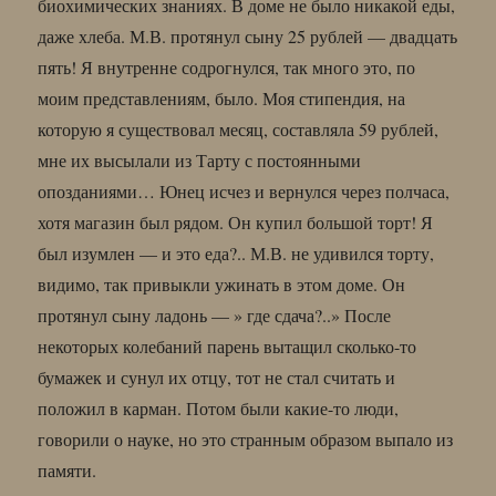
биохимических знаниях. В доме не было никакой еды,
даже хлеба. М.В. протянул сыну 25 рублей — двадцать
пять! Я внутренне содрогнулся, так много это, по
моим представлениям, было. Моя стипендия, на
которую я существовал месяц, составляла 59 рублей,
мне их высылали из Тарту с постоянными
опозданиями… Юнец исчез и вернулся через полчаса,
хотя магазин был рядом. Он купил большой торт! Я
был изумлен — и это еда?.. М.В. не удивился торту,
видимо, так привыкли ужинать в этом доме. Он
протянул сыну ладонь — » где сдача?..» После
некоторых колебаний парень вытащил сколько-то
бумажек и сунул их отцу, тот не стал считать и
положил в карман. Потом были какие-то люди,
говорили о науке, но это странным образом выпало из
памяти.