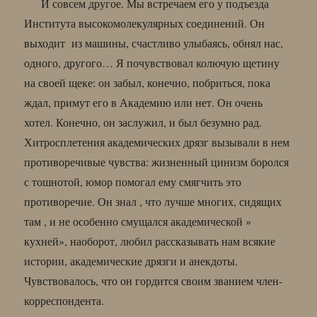
И совсем другое. Мы встречаем его у подъезда
Института высокомолекулярных соединений. Он
выходит из машины, счастливо улыбаясь, обнял нас,
одного, другого… Я почувствовал колючую щетину
на своей щеке: он забыл, конечно, побриться, пока
ждал, примут его в Академию или нет. Он очень
хотел. Конечно, он заслужил, и был безумно рад.
Хитросплетения академических дрязг вызывали в нем
противоречивые чувства: жизненный цинизм боролся
с тошнотой, юмор помогал ему смягчить это
противоречие. Он знал , что лучше многих, сидящих
там , и не особенно смущался академической »
кухней», наоборот, любил рассказывать нам всякие
истории, академические дрязги и анекдоты.
Чувствовалось, что он гордится своим званием член-
корреспондента.