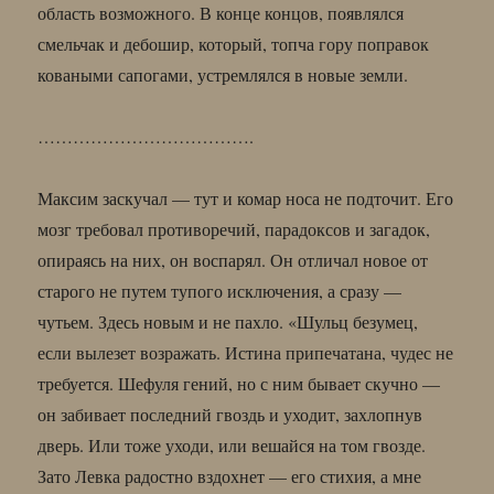
область возможного. В конце концов, появлялся
смельчак и дебошир, который, топча гору поправок
коваными сапогами, устремлялся в новые земли.
……………………………….
Максим заскучал — тут и комар носа не подточит. Его
мозг требовал противоречий, парадоксов и загадок,
опираясь на них, он воспарял. Он отличал новое от
старого не путем тупого исключения, а сразу —
чутьем. Здесь новым и не пахло. «Шульц безумец,
если вылезет возражать. Истина припечатана, чудес не
требуется. Шефуля гений, но с ним бывает скучно —
он забивает последний гвоздь и уходит, захлопнув
дверь. Или тоже уходи, или вешайся на том гвозде.
Зато Левка радостно вздохнет — его стихия, а мне