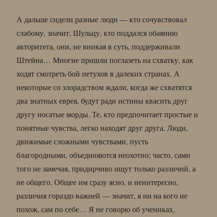
А дальше сидели разные люди — кто сочувствовал
слабому, значит, Шульцу, кто поддался обаянию
авторитета, они, не вникая в суть, поддерживали
Штейна… Многие пришли поглазеть на схватку, как
ходят смотреть бой петухов в далеких странах. А
некоторые со злорадством ждали, когда же схватятся
два знатных еврея, будут ради истины квасить друг
другу носатые морды. Те, кто предпочитает простые и
понятные чувства, легко находят друг друга. Люди,
движимые сложными чувствами, пусть
благородными, объединяются неохотно; часто, сами
того не замечая, придирчиво ищут только различий, а
не общего. Общее им сразу ясно, и неинтересно,
различия гораздо важней — значит, я ни на кого не
похож, сам по себе… Я не говорю об учениках,