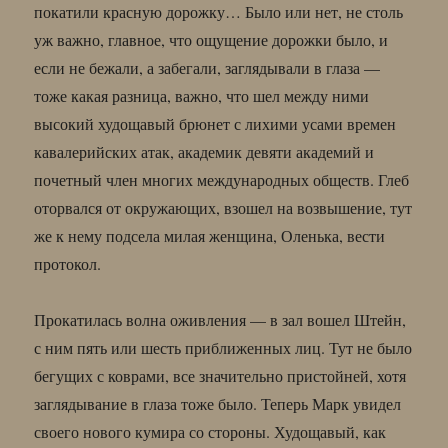
покатили красную дорожку… Было или нет, не столь
уж важно, главное, что ощущение дорожки было, и
если не бежали, а забегали, заглядывали в глаза —
тоже какая разница, важно, что шел между ними
высокий худощавый брюнет с лихими усами времен
кавалерийских атак, академик девяти академий и
почетный член многих международных обществ. Глеб
оторвался от окружающих, взошел на возвышение, тут
же к нему подсела милая женщина, Оленька, вести
протокол.
Прокатилась волна оживления — в зал вошел Штейн,
с ним пять или шесть приближенных лиц. Тут не было
бегущих с коврами, все значительно пристойней, хотя
заглядывание в глаза тоже было. Теперь Марк увидел
своего нового кумира со стороны. Худощавый, как