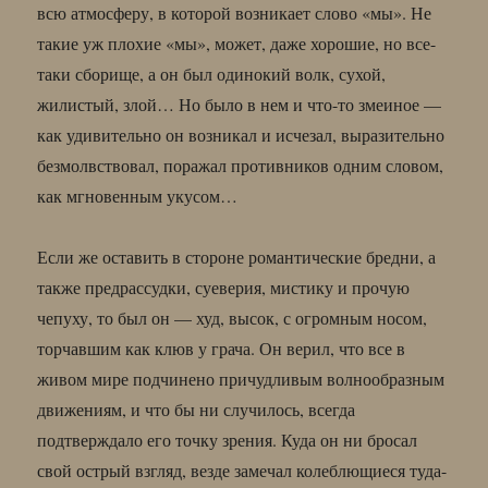
всю атмосферу, в которой возникает слово «мы». Не
такие уж плохие «мы», может, даже хорошие, но все-
таки сборище, а он был одинокий волк, сухой,
жилистый, злой… Но было в нем и что-то змеиное —
как удивительно он возникал и исчезал, выразительно
безмолвствовал, поражал противников одним словом,
как мгновенным укусом…
Если же оставить в стороне романтические бредни, а
также предрассудки, суеверия, мистику и прочую
чепуху, то был он — худ, высок, с огромным носом,
торчавшим как клюв у грача. Он верил, что все в
живом мире подчинено причудливым волнообразным
движениям, и что бы ни случилось, всегда
подтверждало его точку зрения. Куда он ни бросал
свой острый взгляд, везде замечал колеблющиеся туда-