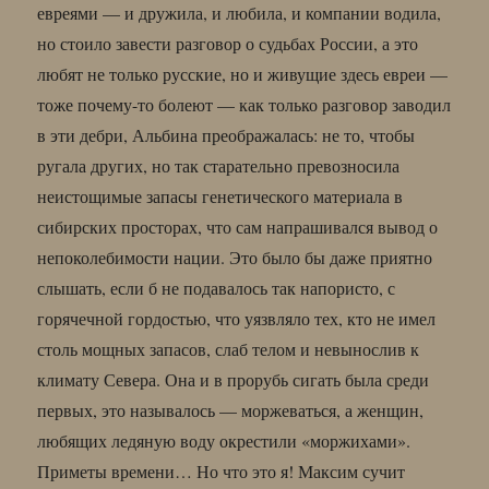
евреями — и дружила, и любила, и компании водила,
но стоило завести разговор о судьбах России, а это
любят не только русские, но и живущие здесь евреи —
тоже почему-то болеют — как только разговор заводил
в эти дебри, Альбина преображалась: не то, чтобы
ругала других, но так старательно превозносила
неистощимые запасы генетического материала в
сибирских просторах, что сам напрашивался вывод о
непоколебимости нации. Это было бы даже приятно
слышать, если б не подавалось так напористо, с
горячечной гордостью, что уязвляло тех, кто не имел
столь мощных запасов, слаб телом и невынослив к
климату Севера. Она и в прорубь сигать была среди
первых, это называлось — моржеваться, а женщин,
любящих ледяную воду окрестили «моржихами».
Приметы времени… Но что это я! Максим сучит