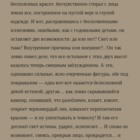
бесполезных красот, бесчувственно стирал с лица
земли все, построенное на пустой вере и глупой
надежде. И вот, расправившись с беспочвенными
иллюзиями, ошибками, как с годовалыми детьми, он
оставляет две возможности: да или нет? Свет или
тьма? Внутренние причины или внешние?.. Он так
ловко повел дело, что все остальное с этих двух высот
казалось теперь смешным заблуждением. А эти,
одинаково сильные, ясно очерченные фигуры, обе под
покрывалом — одна вот-вот окажется белоснежной
девой-истиной, другая… как ловко скрывавшийся
вампир, понявший, что разоблачен, взлает, взвоет,
откроет черномордый лик, взмахнет перепончатым
крылом — и ну улепетывать в темноту! И там его
догонит свет истины, ударит, испепелит… И снова он
возникнет, смеясь, прикрыв лицо, прокрадется… и