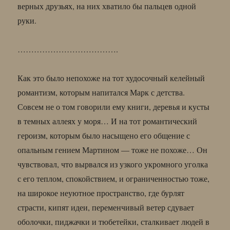
верных друзьях, на них хватило бы пальцев одной
руки.
……………………………….
Как это было непохоже на тот худосочный келейный
романтизм, которым напитался Марк с детства.
Совсем не о том говорили ему книги, деревья и кусты
в темных аллеях у моря… И на тот романтический
героизм, которым было насыщено его общение с
опальным гением Мартином — тоже не похоже… Он
чувствовал, что вырвался из узкого укромного уголка
с его теплом, спокойствием, и ограниченностью тоже,
на широкое неуютное пространство, где бурлят
страсти, кипят идеи, переменчивый ветер сдувает
оболочки, пиджачки и тюбетейки, сталкивает людей в