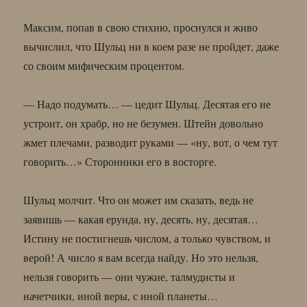
Максим, попав в свою стихию, проснулся и живо
вычислил, что Шульц ни в коем разе не пройдет, даже
со своим мифическим процентом.
— Надо подумать… — цедит Шульц. Десятая его не
устроит, он храбр, но не безумен. Штейн довольно
жмет плечами, разводит руками — «ну, вот, о чем тут
говорить…» Сторонники его в восторге.
Шульц молчит. Что он может им сказать, ведь не
заявишь — какая ерунда, ну, десять, ну, десятая…
Истину не постигнешь числом, а только чувством, и
верой! А число я вам всегда найду. Но это нельзя,
нельзя говорить — они чужие, талмудисты и
начетчики, иной веры, с иной планеты…