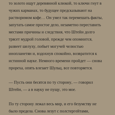
то золото ищут деревянной клюкой, то ключи гнут в
чужих карманах, то будущее предсказывают на
растворимом кофе… Он умел так перемешать факты,
запутать самое простое дело, незаметно переставить
местами причины и следствия, что Штейн долго
трясет мудрой головой, прежде чем опомнится,
развеет шелуху, побьет могучей челюстью
инопланетян и, вздохнув спокойно, возвратится к
истинной науке. Немного времени пройдет — снова
прореха, опять влезает Шульц, все повторяется.
— Пусть они бесятся по ту сторону, — говорил
Штейн, — а в науку не пущу, это мое.
По ту сторону лежал весь мир, и его безумству не
было предела. Снова лезут с полстергейтами,