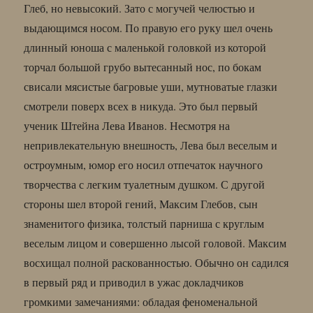
Глеб, но невысокий. Зато с могучей челюстью и
выдающимся носом. По правую его руку шел очень
длинный юноша с маленькой головкой из которой
торчал большой грубо вытесанный нос, по бокам
свисали мясистые багровые уши, мутноватые глазки
смотрели поверх всех в никуда. Это был первый
ученик Штейна Лева Иванов. Несмотря на
непривлекательную внешность, Лева был веселым и
остроумным, юмор его носил отпечаток научного
творчества с легким туалетным душком. С другой
стороны шел второй гений, Максим Глебов, сын
знаменитого физика, толстый парниша с круглым
веселым лицом и совершенно лысой головой. Максим
восхищал полной раскованностью. Обычно он садился
в первый ряд и приводил в ужас докладчиков
громкими замечаниями: обладая феноменальной