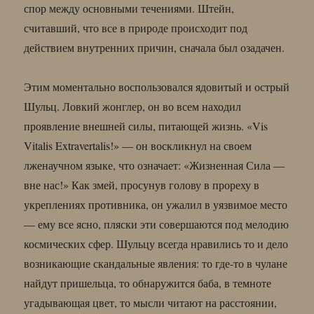
спор между основными течениями. Штейн,
считавший, что все в природе происходит под
действием внутренних причин, сначала был озадачен.
Этим моментально воспользовался ядовитый и острый
Шульц. Ловкий жонглер, он во всем находил
проявление внешней силы, питающей жизнь. «Vis
Vitalis Extravertalis!» — он воскликнул на своем
лженаучном языке, что означает: «Жизненная Сила —
вне нас!» Как змей, просунув голову в прореху в
укреплениях противника, он ужалил в уязвимое место
— ему все ясно, пляски эти совершаются под мелодию
космических сфер. Шульцу всегда нравились то и дело
возникающие скандальные явления: то где-то в чулане
найдут пришельца, то обнаружится баба, в темноте
угадывающая цвет, то мысли читают на расстоянии,