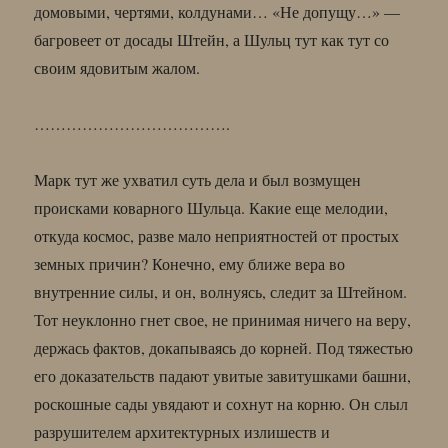
домовыми, чертями, колдунами… «Не допущу…» —
багровеет от досады Штейн, а Шульц тут как тут со
своим ядовитым жалом.
……………………………….
Марк тут же ухватил суть дела и был возмущен
происками коварного Шульца. Какие еще мелодии,
откуда космос, разве мало неприятностей от простых
земных причин? Конечно, ему ближе вера во
внутренние силы, и он, волнуясь, следит за Штейном.
Тот неуклонно гнет свое, не принимая ничего на веру,
держась фактов, докапываясь до корней. Под тяжестью
его доказательств падают увитые завитушками башни,
роскошные сады увядают и сохнут на корню. Он слыл
разрушителем архитектурных излишеств и