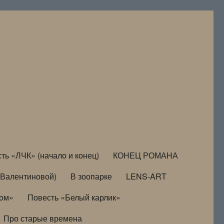
ть «ЛЧК» (начало и конец)
КОНЕЦ РОМАНА
Валентиновой)
В зоопарке
LENS-ART
дом»
Повесть «Белый карлик»
Про старые времена