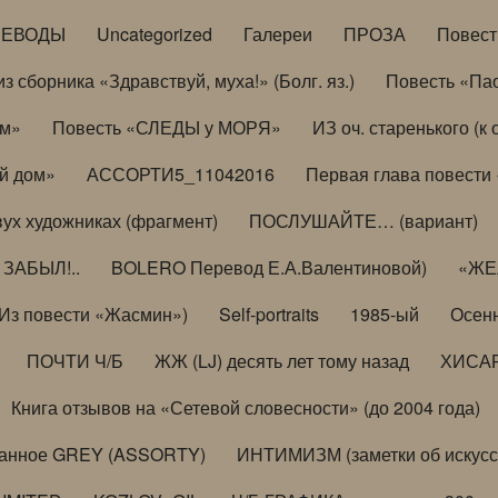
РЕВОДЫ
Uncategorized
Галереи
ПРОЗА
Повес
з сборника «Здравствуй, муха!» (Болг. яз.)
Повесть «Па
ом»
Повесть «СЛЕДЫ у МОРЯ»
ИЗ оч. старенького (
й дом»
АССОРТИ5_11042016
Первая глава повести
вух художниках (фрагмент)
ПОСЛУШАЙТЕ… (вариант)
ЗАБЫЛ!..
BOLERO Перевод Е.А.Валентиновой)
«ЖЕЛ
Из повести «Жасмин»)
Self-portraits
1985-ый
Осенн
ПОЧТИ Ч/Б
ЖЖ (LJ) десять лет тому назад
ХИСА
Книга отзывов на «Сетевой словесности» (до 2004 года)
анное GREY (ASSORTY)
ИНТИМИЗМ (заметки об искусс