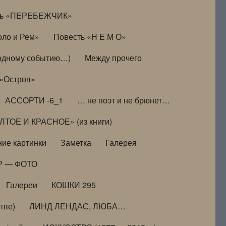
ть «ПЕРЕБЕЖЧИК»
оло и Рем»
Повесть «Н Е М О»
к одному событию…)
Между прочего
 «Остров»
АССОРТИ -6_1
… не поэт и не брюнет…
ТОЕ И КРАСНОЕ» (из книги)
ие картинки
Заметка
Галерея
Р — ФОТО
Галереи
КОШКИ 295
тве)
ЛИНД ЛЕНДАС, ЛЮБА…