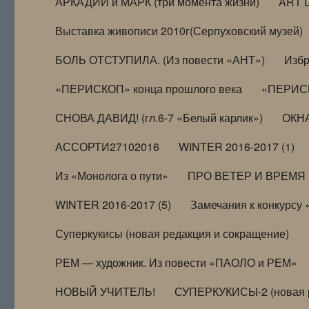
АРКАДИЙ и МАРК (три момента жизни)
ART 
Выставка живописи 2010г(Серпуховский музей)
БОЛЬ ОТСТУПИЛА. (Из повести «АНТ»)
Избр
«ПЕРИСКОП» конца прошлого века
«ПЕРИСК
СНОВА ДАВИД! (гл.6-7 «Белый карлик»)
ОКНА
АССОРТИ27102016
WINTER 2016-2017 (1)
Из «Монолога о пути»
ПРО ВЕТЕР И ВРЕМЯ (и
WINTER 2016-2017 (5)
Замечания к конкурсу
Суперкукисы (новая редакция и сокращение)
РЕМ — художник. Из повести «ПАОЛО и РЕМ»
НОВЫЙ УЧИТЕЛЬ!
СУПЕРКУКИСЫ-2 (новая 