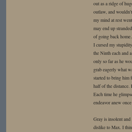
out as a ridge of hu
outlaw, and wouldn’t 
my mind at rest went 
may end up stranded 
of going back home… 
I cursed my stupidity
the Ninth each and a
only so far as he wo
grab eagerly what wa
started to bring him
half of the distance.
Each time he glimpse
endeavor anew once 
Gray is insolent and 
dislike to Max. I th