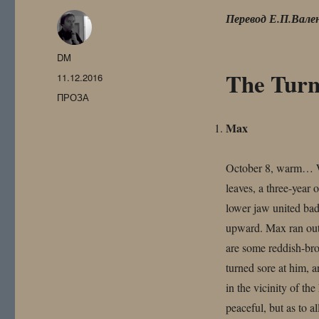
Перевод Е.П.Вале
Автор
DM
The Turn
Опубликовано
11.12.2016
Рубрики
ПРОЗА
Max
October 8, warm… Wh
leaves, a three-year 
lower jaw united bad
upward. Max ran out t
are some reddish-bro
turned sore at him,
in the vicinity of th
peaceful, but as to 