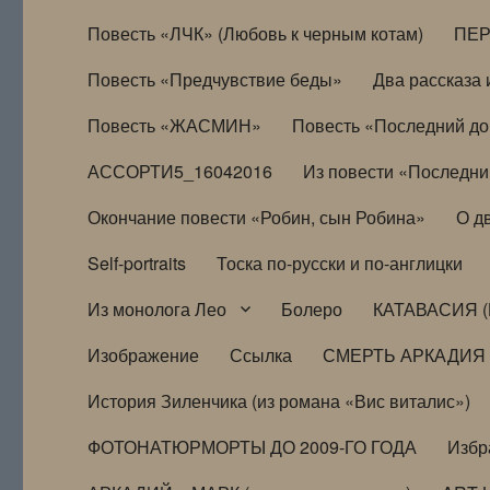
Повесть «ЛЧК» (Любовь к черным котам)
ПЕ
Повесть «Предчувствие беды»
Два рассказа и
Повесть «ЖАСМИН»
Повесть «Последний д
АССОРТИ5_16042016
Из повести «Последни
Окончание повести «Робин, сын Робина»
О д
Self-portraits
Тоска по-русски и по-англицки
Из монолога Лео
Болеро
КАТАВАСИЯ (
Изображение
Ссылка
СМЕРТЬ АРКАДИЯ
История Зиленчика (из романа «Вис виталис»)
ФОТОНАТЮРМОРТЫ ДО 2009-ГО ГОДА
Избр