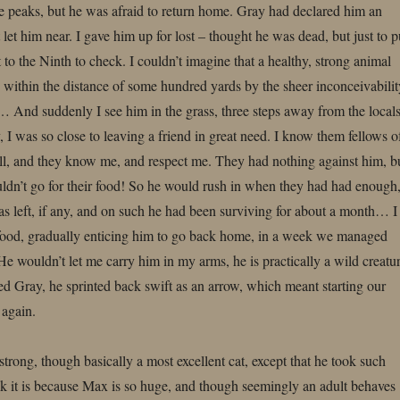
ge peaks, but he was afraid to return home. Gray had declared him an
let him near. I gave him up for lost – thought he was dead, but just to p
to the Ninth to check. I couldn’t imagine that a healthy, strong animal
within the distance of some hundred yards by the sheer inconceivabilit
And suddenly I see him in the grass, three steps away from the locals
, I was so close to leaving a friend in great need. I know them fellows o
ll, and they know me, and respect me. They had nothing against him, b
uldn’t go for their food! So he would rush in when they had had enough
s left, if any, and on such he had been surviving for about a month… I
 food, gradually enticing him to go back home, in a week we managed
 He wouldn’t let me carry him in my arms, he is practically a wild creatur
d Gray, he sprinted back swift as an arrow, which meant starting our
again.
strong, though basically a most excellent cat, except that he took such
ink it is because Max is so huge, and though seemingly an adult behaves