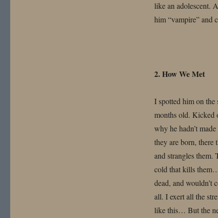
like an adolescent. An
him “vampire” and c
2. How We Met
I spotted him on the 
months old. Kicked ou
why he hadn’t made i
they are born, there 
and strangles them. 
cold that kills the
dead, and wouldn’t 
all. I exert all the s
like this… But the ne