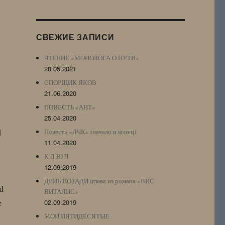
Журнала
(ЖЖ,
LJ
СВЕЖИЕ ЗАПИСИ
Archive)
ЧТЕНИЕ «МОНОЛОГА О ПУТИ»
20.05.2021
СПОРЩИК ЯКОВ
21.06.2020
ПОВЕСТЬ «АНТ»
25.04.2020
d
Повесть «ЛЧК» (начало и конец)
11.04.2020
К Л Ю Ч
12.09.2019
ДЕНЬ ПОЗАДИ (глава из романа «ВИС
ld
ВИТАЛИС»
e
02.09.2019
МОИ ПЯТИДЕСЯТЫЕ