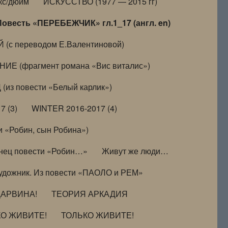
кс/дюйм
ИСКУССТВО (1977 — 2015 гг)
Повесть «ПЕРЕБЕЖЧИК» гл.1_17 (англ. en)
(с переводом Е.Валентиновой)
ИЕ (фрагмент романа «Вис виталис»)
(из повести «Белый карлик»)
7 (3)
WINTER 2016-2017 (4)
 «Робин, сын Робина»)
нец повести «Робин…»
Живут же люди…
удожник. Из повести «ПАОЛО и РЕМ»
ДАРВИНА!
ТЕОРИЯ АРКАДИЯ
КО ЖИВИТЕ!
ТОЛЬКО ЖИВИТЕ!