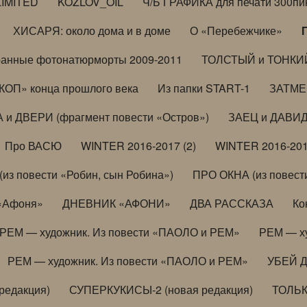
LIMITED
KOZLOV_OIL
Ч/Б ГРАФИКА для печати 300пи
ХИСАРЯ: около дома и в доме
О «Перебежчике»
анные фотонатюрморты 2009-2011
ТОЛСТЫЙ и ТОНКИЙ 
ОП» конца прошлого века
Из папки START-1
ЗАТМЕН
 и ДВЕРИ (фрагмент повести «Остров»)
ЗАЕЦ и ДАВИД 
Про ВАСЮ
WINTER 2016-2017 (2)
WINTER 2016-201
з повести «Робин, сын Робина»)
ПРО ОКНА (из повести
 «Афоня»
ДНЕВНИК «АФОНИ»
ДВА РАССКАЗА
Ко
РЕМ — художник. Из повести «ПАОЛО и РЕМ»
РЕМ — х
РЕМ — художник. Из повести «ПАОЛО и РЕМ»
УБЕЙ 
редакция)
СУПЕРКУКИСЫ-2 (новая редакция)
ТОЛЬ