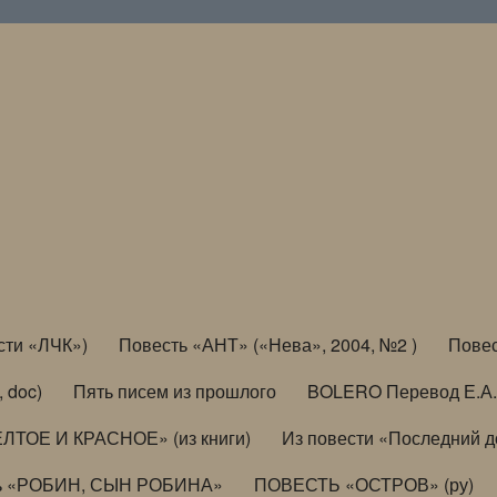
сти «ЛЧК»)
Повесть «АНТ» («Нева», 2004, №2 )
Повес
, doc)
Пять писем из прошлого
BOLERO Перевод Е.А.
ЛТОЕ И КРАСНОЕ» (из книги)
Из повести «Последний 
ь «РОБИН, СЫН РОБИНА»
ПОВЕСТЬ «ОСТРОВ» (ру)