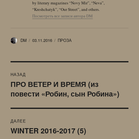
by literary magazines “Novy Mir”, “Neva”,
“Kreshchatyk”, “Our Street”, and others.
Посмотреть все записи автора DM
Автор
Опубликовано
Рубрики
DM
03.11.2016
ПРОЗА
Навигация
НАЗАД
по
ПРО ВЕТЕР И ВРЕМЯ (из
Предыдущая
повести «Робин, сын Робина»)
запись:
записям
ДАЛЕЕ
WINTER 2016-2017 (5)
Следующая
запись: