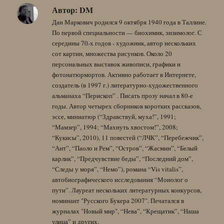
Автор:
DM
Дан Маркович родился 9 октября 1940 года в Таллине.
По первой специальности — биохимик, энзимолог. С
середины 70-х годов - художник, автор нескольких
сот картин, множества рисунков. Около 20
персональных выставок живописи, графики и
фотонатюрмортов. Активно работает в Интернете,
создатель (в 1997 г.) литературно-художественного
альманаха “Перископ” . Писать прозу начал в 80-е
годы. Автор четырех сборников коротких рассказов,
эссе, миниатюр (“Здравствуй, муха!”, 1991;
“Мамзер”, 1994; “Махнуть хвостом!”, 2008;
“Кукисы”, 2010), 11 повестей (“ЛЧК”, “Перебежчик”,
“Ант”, “Паоло и Рем”, “Остров”, “Жасмин”, “Белый
карлик”, “Предчувствие беды”, “Последний дом”,
“Следы у моря”, “Немо”), романа “Vis vitalis”,
автобиографического исследования “Монолог о
пути”. Лауреат нескольких литературных конкурсов,
номинант "Русского Букера 2007". Печатался в
журналах "Новый мир", “Нева”, “Крещатик”, “Наша
улица” и других.