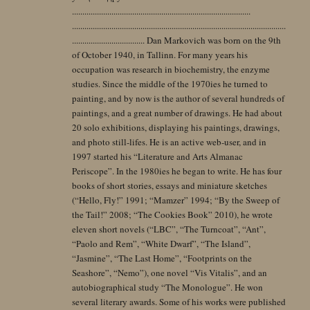
......................................................................................
.......................................................................................................
................................... Dan Markovich was born on the 9th
of October 1940, in Tallinn. For many years his
occupation was research in biochemistry, the enzyme
studies. Since the middle of the 1970ies he turned to
painting, and by now is the author of several hundreds of
paintings, and a great number of drawings. He had about
20 solo exhibitions, displaying his paintings, drawings,
and photo still-lifes. He is an active web-user, and in
1997 started his “Literature and Arts Almanac
Periscope”. In the 1980ies he began to write. He has four
books of short stories, essays and miniature sketches
(“Hello, Fly!” 1991; “Mamzer” 1994; “By the Sweep of
the Tail!” 2008; “The Cookies Book” 2010), he wrote
eleven short novels (“LBC”, “The Turncoat”, “Ant”,
“Paolo and Rem”, “White Dwarf”, “The Island”,
“Jasmine”, “The Last Home”, “Footprints on the
Seashore”, “Nemo”), one novel “Vis Vitalis”, and an
autobiographical study “The Monologue”. He won
several literary awards. Some of his works were published