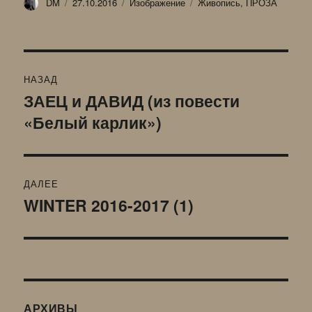
Автор
Опубликовано
Формат
Рубрики
DM
27.10.2016
Изображение
Живопись
,
ПРОЗА
Навигация
НАЗАД
по
ЗАЕЦ и ДАВИД (из повести
Предыдущая
«Белый карлик»)
запись:
записям
ДАЛЕЕ
WINTER 2016-2017 (1)
Следующая
запись:
АРХИВЫ