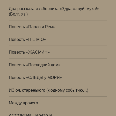
Два рассказа из сборника «Здравствуй, муха!»
(Болг. яз.)
Повесть «Паоло и Рем»
Повесть «Н Е М О»
Повесть «ЖАСМИН»
Повесть «Последний дом»
Повесть «СЛЕДЫ у МОРЯ»
ИЗ оч. старенького (к одному событию…)
Между прочего
АССОРТИ5_16042016