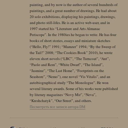
painting, and by now is the author of several hundreds of
paintings, and a great number of drawings. He had about
20 solo exhibitions, displaying his paintings, drawings,
and photo still-lifes. He is an active web-user, and in
1997 started his “Literature and Arts Almanac
Periscope”. In the 1980ies he began to write. He has four
books of short stories, essays and miniature sketches
(“Hello, Fly!” 1991; “Mamzer” 1994; “By the Sweep of
the Tail!” 2008; “The Cookies Book” 2010), he wrote
eleven short novels (“LBC”, “The Turncoat”, “Ant”,
“Paolo and Rem”, “White Dwarf”, “The Island”,
“Jasmine”, “The Last Home”, “Footprints on the
Seashore”, “Nemo”), one novel “Vis Vitalis”, and an
autobiographical study “The Monologue”. He won
several literary awards. Some of his works were published
by literary magazines “Novy Mir”, “Neva”,
“Kreshchatyk”, “Our Street”, and others.
Посмотреть все записи автора DM