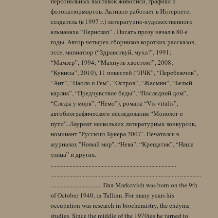
персональных выставок живописи, графики и
фотонатюрмортов. Активно работает в Интернете,
создатель (в 1997 г.) литературно-художественного
альманаха “Перископ” . Писать прозу начал в 80-е
годы. Автор четырех сборников коротких рассказов,
эссе, миниатюр (“Здравствуй, муха!”, 1991;
“Мамзер”, 1994; “Махнуть хвостом!”, 2008;
“Кукисы”, 2010), 11 повестей (“ЛЧК”, “Перебежчик”,
“Ант”, “Паоло и Рем”, “Остров”, “Жасмин”, “Белый
карлик”, “Предчувствие беды”, “Последний дом”,
“Следы у моря”, “Немо”), романа “Vis vitalis”,
автобиографического исследования “Монолог о
пути”. Лауреат нескольких литературных конкурсов,
номинант "Русского Букера 2007". Печатался в
журналах "Новый мир", “Нева”, “Крещатик”, “Наша
улица” и других.
......................................................................................
.......................................................................................................
................................... Dan Markovich was born on the 9th
of October 1940, in Tallinn. For many years his
occupation was research in biochemistry, the enzyme
studies. Since the middle of the 1970ies he turned to