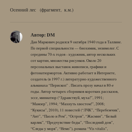
Осенний лес (фрагмент, к.м.)
Автор:
DM
Дан Маркович родился 9 октября 1940 года в Таллине.
По первой специальности — биохимик, энзимолог. С
середины 70-х годов - художник, автор нескольких
сот картин, множества рисунков. Около 20
персональных выставок живописи, графики и
фотонатюрмортов. Активно работает в Интернете,
создатель (в 1997 г.) литературно-художественного
альманаха “Перископ” . Писать прозу начал в 80-е
годы. Автор четырех сборников коротких рассказов,
эссе, миниатюр (“Здравствуй, муха!”, 1991;
“Мамзер”, 1994; “Махнуть хвостом!”, 2008;
“Кукисы”, 2010), 11 повестей (“ЛЧК”, “Перебежчик”,
“Ант”, “Паоло и Рем”, “Остров”, “Жасмин”, “Белый
карлик”, “Предчувствие беды”, “Последний дом”,
“Следы у моря”, “Немо”), романа “Vis vitalis”,