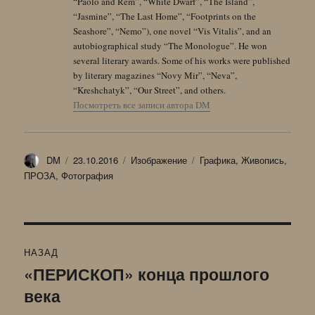
“Paolo and Rem”, “White Dwarf”, “The Island”,
“Jasmine”, “The Last Home”, “Footprints on the
Seashore”, “Nemo”), one novel “Vis Vitalis”, and an
autobiographical study “The Monologue”. He won
several literary awards. Some of his works were published
by literary magazines “Novy Mir”, “Neva”,
“Kreshchatyk”, “Our Street”, and others.
Посмотреть все записи автора DM
Автор
Опубликовано
Формат
Рубрики
DM
23.10.2016
Изображение
Графика
,
Живопись
,
ПРОЗА
,
Фотография
Навигация
НАЗАД
по
«ПЕРИСКОП» конца прошлого
Предыдущая
века
запись:
записям