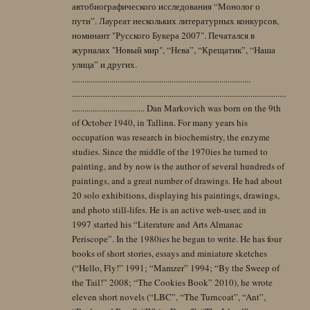
автобиографического исследования “Монолог о
пути”. Лауреат нескольких литературных конкурсов,
номинант "Русского Букера 2007". Печатался в
журналах "Новый мир", “Нева”, “Крещатик”, “Наша
улица” и других.
......................................................................................
.......................................................................................................
................................... Dan Markovich was born on the 9th
of October 1940, in Tallinn. For many years his
occupation was research in biochemistry, the enzyme
studies. Since the middle of the 1970ies he turned to
painting, and by now is the author of several hundreds of
paintings, and a great number of drawings. He had about
20 solo exhibitions, displaying his paintings, drawings,
and photo still-lifes. He is an active web-user, and in
1997 started his “Literature and Arts Almanac
Periscope”. In the 1980ies he began to write. He has four
books of short stories, essays and miniature sketches
(“Hello, Fly!” 1991; “Mamzer” 1994; “By the Sweep of
the Tail!” 2008; “The Cookies Book” 2010), he wrote
eleven short novels (“LBC”, “The Turncoat”, “Ant”,