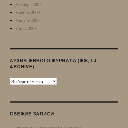
Декабрь 2003
Ноябрь 2003
Август 2003
Июль 2003
АРХИВ ЖИВОГО ЖУРНАЛА (ЖЖ, LJ
ARCHIVE)
Архив
Живого
Журнала
(ЖЖ,
LJ
СВЕЖИЕ ЗАПИСИ
Archive)