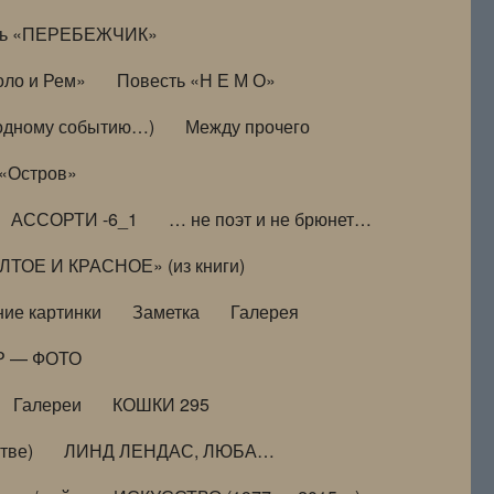
ть «ПЕРЕБЕЖЧИК»
оло и Рем»
Повесть «Н Е М О»
к одному событию…)
Между прочего
 «Остров»
АССОРТИ -6_1
… не поэт и не брюнет…
ТОЕ И КРАСНОЕ» (из книги)
ие картинки
Заметка
Галерея
Р — ФОТО
Галереи
КОШКИ 295
тве)
ЛИНД ЛЕНДАС, ЛЮБА…