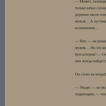
— Может, газовщиц
только начал гото
деревню около пли
нельзя… А пустишь
осложнения…
— Нет, — он решил
мужик… Но это ко
бухгалтерия? — Он
них всегда найдетс
Он стоял на неудоб
— Уходи! — он мол
территории, — что