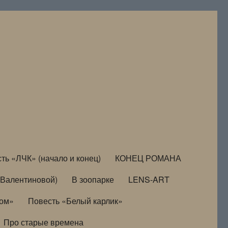
ть «ЛЧК» (начало и конец)
КОНЕЦ РОМАНА
Валентиновой)
В зоопарке
LENS-ART
дом»
Повесть «Белый карлик»
Про старые времена