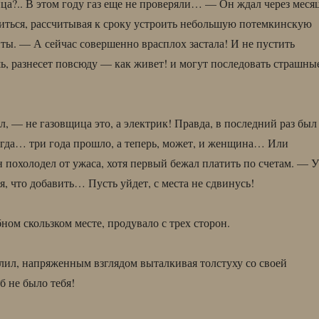
а?.. В этом году газ еще не проверяли… — Он ждал через месяц
виться, рассчитывая к сроку устроить небольшую потемкинскую
ты. — А сейчас совершенно врасплох застала! И не пустить
, разнесет повсюду — как живет! и могут последовать страшны
, — не газовщица это, а электрик! Правда, в последний раз был
гда… три года прошло, а теперь, может, и женщина… Или
 похолодел от ужаса, хотя первый бежал платить по счетам. — У
я, что добавить… Пусть уйдет, с места не сдвинусь!
ном скользком месте, продувало с трех сторон.
ил, напряженным взглядом выталкивая толстуху со своей
б не было тебя!