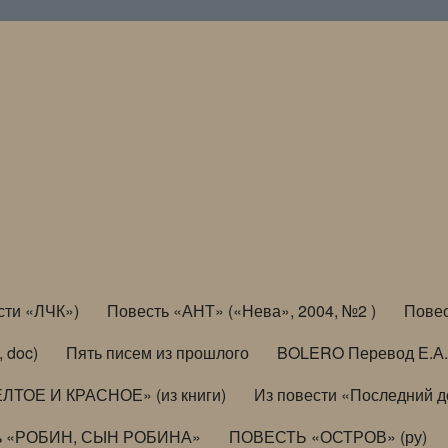
сти «ЛЧК»)
Повесть «АНТ» («Нева», 2004, №2 )
Повес
, doc)
Пять писем из прошлого
BOLERO Перевод Е.А.
ЛТОЕ И КРАСНОЕ» (из книги)
Из повести «Последний 
ь «РОБИН, СЫН РОБИНА»
ПОВЕСТЬ «ОСТРОВ» (ру)