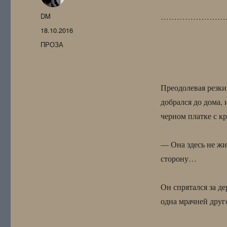
Автор
DM
……………………
Опубликовано
18.10.2016
Рубрики
ПРОЗА
Преодолевая резки
добрался до дома,
черном платке с к
— Она здесь не жи
сторону…
Он спрятался за д
одна мрачней друг