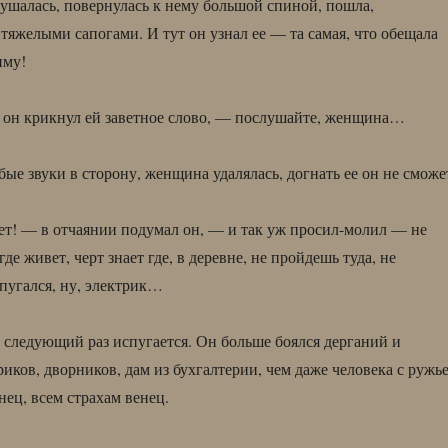
ушалась, повернулась к нему большой спиной, пошла,
 тяжелыми сапогами. И тут он узнал ее — та самая, что обещала
иму!
он крикнул ей заветное слово, — послушайте, женщина…
бые звуки в сторону, женщина удалялась, догнать ее он не сможе
т! — в отчаянии подумал он, — и так уж просил-молил — не
где живет, черт знает где, в деревне, не пройдешь туда, не
спугался, ну, электрик…
 в следующий раз испугается. Он больше боялся дерганий и
риков, дворников, дам из бухгалтерии, чем даже человека с ружь
нец, всем страхам венец.