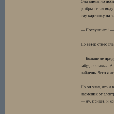
Она внезапно посл
разбрызгивая воду
ему картошку на з
— Послушайте! — 
Но ветер отнес сла
— Больше не приде
забудь, оставь… А 
найдешь. Чего я и
Но он знал, что и
насмешек от элект
— ну, придет, и ко