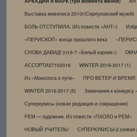
АРКАДИЙ и МАРК (три момента жизни)
AR
Выставка живописи 2010г(Серпуховский музей)
БОЛЬ ОТСТУПИЛА. (Из повести «АНТ»)
Избр
«ПЕРИСКОП» конца прошлого века
«ПЕРИСК
СНОВА ДАВИД! (гл.6-7 «Белый карлик»)
ОКНА
АССОРТИ27102016
WINTER 2016-2017 (1)
Из «Монолога о пути»
ПРО ВЕТЕР И ВРЕМЯ (и
WINTER 2016-2017 (5)
Замечания к конкурсу
Суперкукисы (новая редакция и сокращение)
РЕМ — художник. Из повести «ПАОЛО и РЕМ»
НОВЫЙ УЧИТЕЛЬ!
СУПЕРКУКИСЫ-2 (новая 