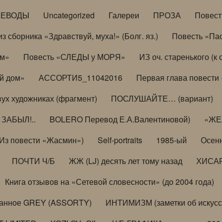
РЕВОДЫ
Uncategorized
Галереи
ПРОЗА
Повес
з сборника «Здравствуй, муха!» (Болг. яз.)
Повесть «Па
ом»
Повесть «СЛЕДЫ у МОРЯ»
ИЗ оч. старенького (
й дом»
АССОРТИ5_11042016
Первая глава повести
вух художниках (фрагмент)
ПОСЛУШАЙТЕ… (вариант)
ЗАБЫЛ!..
BOLERO Перевод Е.А.Валентиновой)
«ЖЕЛ
Из повести «Жасмин»)
Self-portraits
1985-ый
Осенн
ПОЧТИ Ч/Б
ЖЖ (LJ) десять лет тому назад
ХИСА
Книга отзывов на «Сетевой словесности» (до 2004 года)
анное GREY (ASSORTY)
ИНТИМИЗМ (заметки об искусс