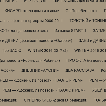
T LIMITED
KOZLOV_OIL
Ч/Б ГРАФИКА для печати 300
ХИСАРЯ: около дома и в доме
О «Перебежчике»
анные фотонатюрморты 2009-2011
ТОЛСТЫЙ и ТОНКИЙ 
ОП» конца прошлого века
Из папки START-1
ЗАТМЕН
 и ДВЕРИ (фрагмент повести «Остров»)
ЗАЕЦ и ДАВИД 
Про ВАСЮ
WINTER 2016-2017 (2)
WINTER 2016-201
з повести «Робин, сын Робина»)
ПРО ОКНА (из повести
 «Афоня»
ДНЕВНИК «АФОНИ»
ДВА РАССКАЗА
Ко
РЕМ — художник. Из повести «ПАОЛО и РЕМ»
РЕМ — х
РЕМ — художник. Из повести «ПАОЛО и РЕМ»
УБЕЙ 
редакция)
СУПЕРКУКИСЫ-2 (новая редакция)
ТОЛЬ