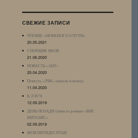
Журнала
(ЖЖ,
LJ
СВЕЖИЕ ЗАПИСИ
Archive)
ЧТЕНИЕ «МОНОЛОГА О ПУТИ»
20.05.2021
СПОРЩИК ЯКОВ
21.06.2020
ПОВЕСТЬ «АНТ»
25.04.2020
Повесть «ЛЧК» (начало и конец)
11.04.2020
К Л Ю Ч
12.09.2019
ДЕНЬ ПОЗАДИ (глава из романа «ВИС
ВИТАЛИС»
02.09.2019
МОИ ПЯТИДЕСЯТЫЕ