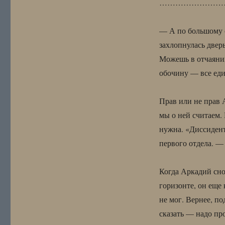
……………………
— А по большому с
захлопнулась дверь
Можешь в отчаянии
обочину — все ед
Прав или не прав А
мы о ней считаем. 
нужна. «Диссидент
первого отдела. —
Когда Аркадий сно
горизонте, он еще
не мог. Вернее, по
сказать — надо пр