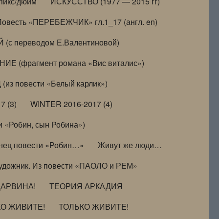
пикс/дюйм
ИСКУССТВО (1977 — 2015 гг)
Повесть «ПЕРЕБЕЖЧИК» гл.1_17 (англ. en)
(с переводом Е.Валентиновой)
ИЕ (фрагмент романа «Вис виталис»)
(из повести «Белый карлик»)
7 (3)
WINTER 2016-2017 (4)
 «Робин, сын Робина»)
нец повести «Робин…»
Живут же люди…
удожник. Из повести «ПАОЛО и РЕМ»
ДАРВИНА!
ТЕОРИЯ АРКАДИЯ
КО ЖИВИТЕ!
ТОЛЬКО ЖИВИТЕ!