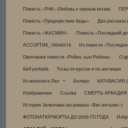
Повесть «ЛЧК» (Любовь к черным котам)
ПЕ
Повесть «Предчувствие беды»
Два рассказа и
Повесть «ЖАСМИН»
Повесть «Последний д
АССОРТИ5_16042016
Из повести «Последни
Окончание повести «Робин, сын Робина»
О д
Self-portraits
Тоска по-русски и по-англицки
Из монолога Лео
Болеро
КАТАВАСИЯ (
Изображение
Ссылка
СМЕРТЬ АРКАДИЯ
История Зиленчика (из романа «Вис виталис»)
ФОТОНАТЮРМОРТЫ ДО 2009-ГО ГОДА
Избр