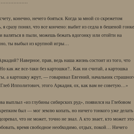
………………
чету, конечно, нечего бояться. Когда за мной со скрежетом
, я сразу понял, что все кончено: выбит из седла в бешеной гонке
 валяться в пыли, можешь бежать вдогонку или отойти на
ино, ты выбыл из крупной игры…
ркадий? Наверное, прав, ведь наша жизнь состоит из того, что
Но как же все-таки без картошки?.. Как ни считай, а картошка
ы, а картошку жрут, — говаривал Евгений, начальник страшног
 Глеб Ипполитович, этого Аркадия, ох, как вам не советую…»
ва выплыл «из глубины сибирских руд», появился на Глебовом
 крепким был — мог землю копать, но ничего тонкого уже делать
дозревал, что не может, точно не знал. А кто знает, кто может это
обовать, время свободное необходимо, отдых, покой… Ничего