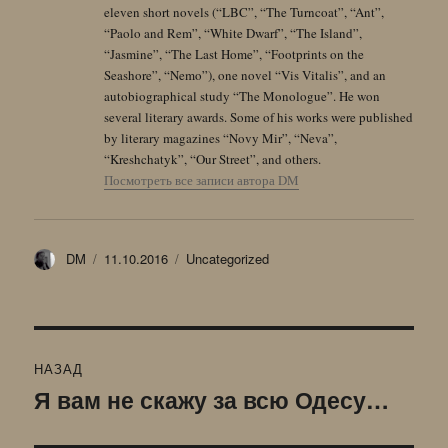
eleven short novels (“LBC”, “The Turncoat”, “Ant”,
“Paolo and Rem”, “White Dwarf”, “The Island”,
“Jasmine”, “The Last Home”, “Footprints on the
Seashore”, “Nemo”), one novel “Vis Vitalis”, and an
autobiographical study “The Monologue”. He won
several literary awards. Some of his works were published
by literary magazines “Novy Mir”, “Neva”,
“Kreshchatyk”, “Our Street”, and others.
Посмотреть все записи автора DM
Автор
Опубликовано
Рубрики
DM
11.10.2016
Uncategorized
Навигация
НАЗАД
по
Я вам не скажу за всю Одесу…
Предыдущая
запись:
записям