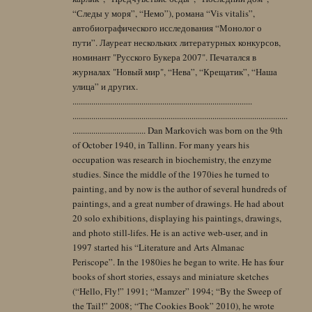
“Следы у моря”, “Немо”), романа “Vis vitalis”,
автобиографического исследования “Монолог о
пути”. Лауреат нескольких литературных конкурсов,
номинант "Русского Букера 2007". Печатался в
журналах "Новый мир", “Нева”, “Крещатик”, “Наша
улица” и других.
......................................................................................
.......................................................................................................
................................... Dan Markovich was born on the 9th
of October 1940, in Tallinn. For many years his
occupation was research in biochemistry, the enzyme
studies. Since the middle of the 1970ies he turned to
painting, and by now is the author of several hundreds of
paintings, and a great number of drawings. He had about
20 solo exhibitions, displaying his paintings, drawings,
and photo still-lifes. He is an active web-user, and in
1997 started his “Literature and Arts Almanac
Periscope”. In the 1980ies he began to write. He has four
books of short stories, essays and miniature sketches
(“Hello, Fly!” 1991; “Mamzer” 1994; “By the Sweep of
the Tail!” 2008; “The Cookies Book” 2010), he wrote