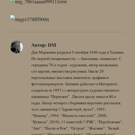
Автор:
DM
Дан Маркович родился 9 октября 1940 года в Таллине.
По первой специальности — биохимик, энзимолог. С
середины 70-х годов - художник, автор нескольких
сот картин, множества рисунков. Около 20
персональных выставок живописи, графики и
фотонатюрмортов. Активно работает в Интернете,
создатель (в 1997 г.) литературно-художественного
альманаха “Перископ” . Писать прозу начал в 80-е
годы. Автор четырех сборников коротких рассказов,
эссе, миниатюр (“Здравствуй, муха!”, 1991;
“Мамзер”, 1994; “Махнуть хвостом!”, 2008;
“Кукисы”, 2010), 11 повестей (“ЛЧК”, “Перебежчик”,
“Ант”, “Паоло и Рем”, “Остров”, “Жасмин”, “Белый
карлик”, “Предчувствие беды”, “Последний дом”,