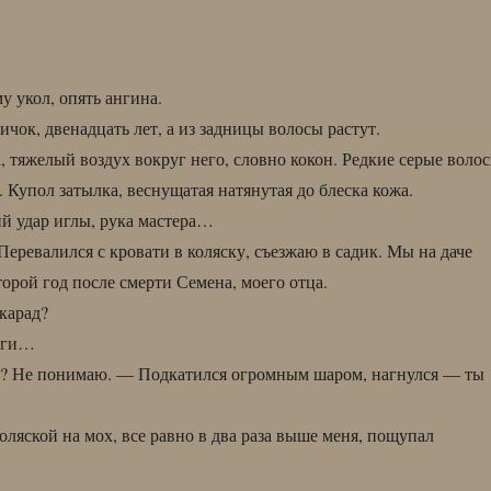
у укол, опять ангина.
ок, двенадцать лет, а из задницы волосы растут.
, тяжелый воздух вокруг него, словно кокон. Редкие серые воло
 Купол затылка, веснущатая натянутая до блеска кожа.
й удар иглы, рука мастера…
Перевалился с кровати в коляску, съезжаю в садик. Мы на даче
торой год после смерти Семена, моего отца.
скарад?
оги…
и? Не понимаю. — Подкатился огромным шаром, нагнулся — ты
оляской на мох, все равно в два раза выше меня, пощупал