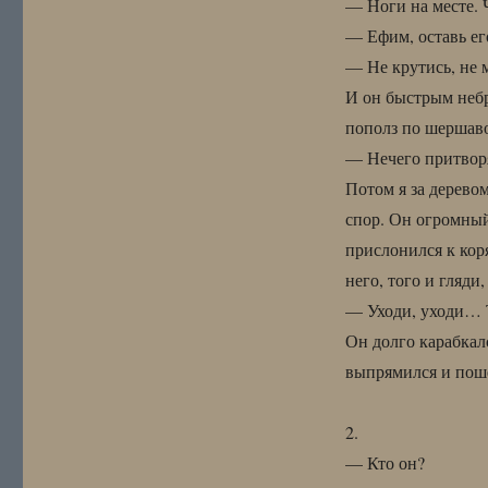
— Ноги на месте. 
— Ефим, оставь его
— Не крутись, не
И он быстрым небр
пополз по шершаво
— Нечего притворя
Потом я за деревом
спор. Он огромный
прислонился к кор
него, того и гляди
— Уходи, уходи… Т
Он долго карабкал
выпрямился и поше
2.
— Кто он?