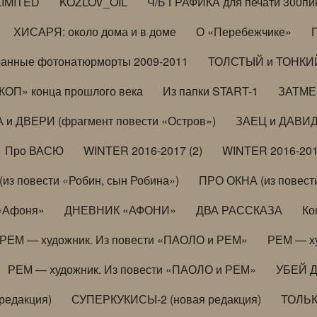
LIMITED
KOZLOV_OIL
Ч/Б ГРАФИКА для печати 300пи
ХИСАРЯ: около дома и в доме
О «Перебежчике»
анные фотонатюрморты 2009-2011
ТОЛСТЫЙ и ТОНКИЙ 
ОП» конца прошлого века
Из папки START-1
ЗАТМЕН
 и ДВЕРИ (фрагмент повести «Остров»)
ЗАЕЦ и ДАВИД 
Про ВАСЮ
WINTER 2016-2017 (2)
WINTER 2016-201
з повести «Робин, сын Робина»)
ПРО ОКНА (из повести
 «Афоня»
ДНЕВНИК «АФОНИ»
ДВА РАССКАЗА
Ко
РЕМ — художник. Из повести «ПАОЛО и РЕМ»
РЕМ — х
РЕМ — художник. Из повести «ПАОЛО и РЕМ»
УБЕЙ 
редакция)
СУПЕРКУКИСЫ-2 (новая редакция)
ТОЛЬ