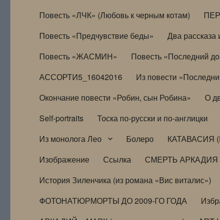
Повесть «ЛЧК» (Любовь к черным котам)
ПЕ
Повесть «Предчувствие беды»
Два рассказа и
Повесть «ЖАСМИН»
Повесть «Последний д
АССОРТИ5_16042016
Из повести «Последни
Окончание повести «Робин, сын Робина»
О д
Self-portraits
Тоска по-русски и по-англицки
Из монолога Лео
Болеро
КАТАВАСИЯ (
Изображение
Ссылка
СМЕРТЬ АРКАДИЯ
История Зиленчика (из романа «Вис виталис»)
ФОТОНАТЮРМОРТЫ ДО 2009-ГО ГОДА
Избр