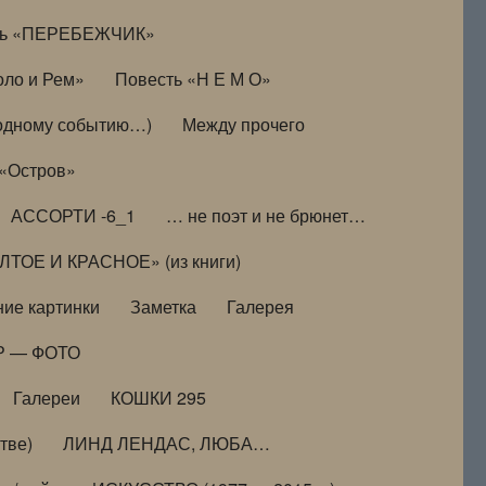
ть «ПЕРЕБЕЖЧИК»
оло и Рем»
Повесть «Н Е М О»
к одному событию…)
Между прочего
 «Остров»
АССОРТИ -6_1
… не поэт и не брюнет…
ТОЕ И КРАСНОЕ» (из книги)
ие картинки
Заметка
Галерея
Р — ФОТО
Галереи
КОШКИ 295
тве)
ЛИНД ЛЕНДАС, ЛЮБА…