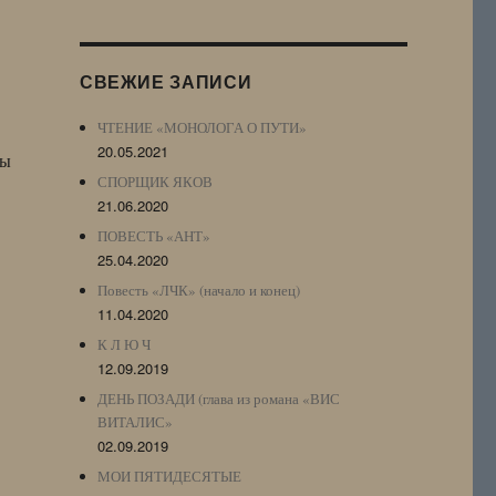
Журнала
(ЖЖ,
LJ
СВЕЖИЕ ЗАПИСИ
Archive)
ЧТЕНИЕ «МОНОЛОГА О ПУТИ»
20.05.2021
сы
СПОРЩИК ЯКОВ
21.06.2020
ПОВЕСТЬ «АНТ»
25.04.2020
Повесть «ЛЧК» (начало и конец)
11.04.2020
К Л Ю Ч
12.09.2019
ДЕНЬ ПОЗАДИ (глава из романа «ВИС
ВИТАЛИС»
02.09.2019
МОИ ПЯТИДЕСЯТЫЕ