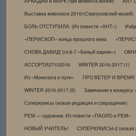
АРКАДИЙ и МАРК (три момента жизни)
ART 
Выставка живописи 2010г(Серпуховский музей)
БОЛЬ ОТСТУПИЛА. (Из повести «АНТ»)
Избр
«ПЕРИСКОП» конца прошлого века
«ПЕРИСК
СНОВА ДАВИД! (гл.6-7 «Белый карлик»)
ОКНА
АССОРТИ27102016
WINTER 2016-2017 (1)
Из «Монолога о пути»
ПРО ВЕТЕР И ВРЕМЯ (и
WINTER 2016-2017 (5)
Замечания к конкурсу
Суперкукисы (новая редакция и сокращение)
РЕМ — художник. Из повести «ПАОЛО и РЕМ»
НОВЫЙ УЧИТЕЛЬ!
СУПЕРКУКИСЫ-2 (новая 