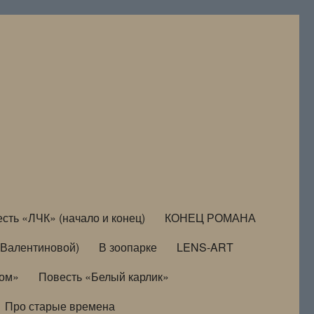
сть «ЛЧК» (начало и конец)
КОНЕЦ РОМАНА
Валентиновой)
В зоопарке
LENS-ART
дом»
Повесть «Белый карлик»
Про старые времена