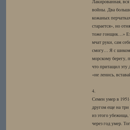
Лакированная, вся 
войны. Два больши
кожаных перчатках
старается», но отн
тоже гонщик…» Езд
мчат руки, сам себ
смогу… Я с шиком 
морскому берегу, 
что притащил эту 
«не ленись, встав
4.
Семен умер в 1951-
другом еще на три
из этого убежища, 
через год умер. То