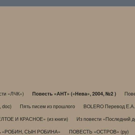
сти «ЛЧК»)
Повесть «АНТ» («Нева», 2004, №2 )
Пове
, doc)
Пять писем из прошлого
BOLERO Перевод Е.А.
ЛТОЕ И КРАСНОЕ» (из книги)
Из повести «Последний 
ь «РОБИН, СЫН РОБИНА»
ПОВЕСТЬ «ОСТРОВ» (ру)