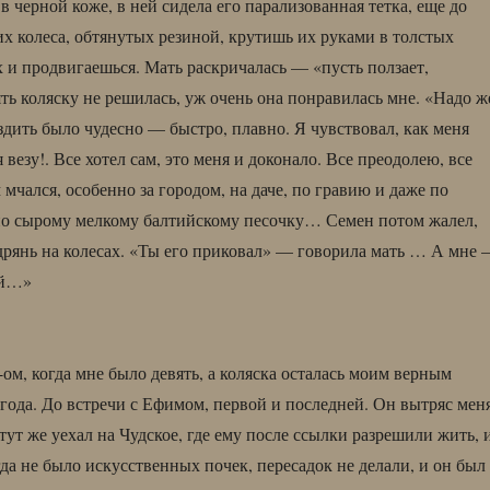
в черной коже, в ней сидела его парализованная тетка, еще до
х колеса, обтянутых резиной, крутишь их руками в толстых
 и продвигаешься. Мать раскричалась — «пусть ползает,
ять коляску не решилась, уж очень она понравилась мне. «Надо ж
ить было чудесно — быстро, плавно. Я чувствовал, как меня
я везу!. Все хотел сам, это меня и доконало. Все преодолею, все
мчался, особенно за городом, на даче, по гравию и даже по
по сырому мелкому балтийскому песочку… Семен потом жалел,
дрянь на колесах. «Ты его приковал» — говорила мать … А мне
ай…»
ом, когда мне было девять, а коляска осталась моим верным
 года. До встречи с Ефимом, первой и последней. Он вытряс мен
тут же уехал на Чудское, где ему после ссылки разрешили жить, 
гда не было искусственных почек, пересадок не делали, и он был