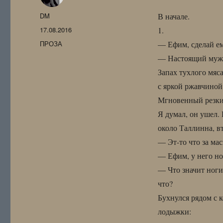
Автор
DM
В начале.
Опубликовано
17.08.2016
1.
Рубрики
ПРОЗА
— Ефим, сделай ем
— Настоящий мужич
Запах тухлого мяса
с яркой ржавчиной.
Мгновенный резки
Я думал, он ушел. 
около Таллинна, в
— Эт-то что за ма
— Ефим, у него н
— Что значит ног
что?
Бухнулся рядом с к
лодыжки: