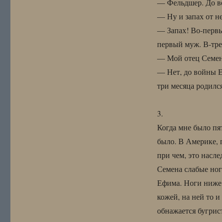
— Фельдшер. До в
— Ну и запах от 
— Запах! Во-первы
первый муж. В-тре
— Мой отец Семен
— Нет, до войны Е
три месяца родился
3.
Когда мне было пят
было. В Америке, г
при чем, это насле
Семена слабые ног
Ефима. Ноги ниже 
кожей, на ней то 
обнажается бугрис