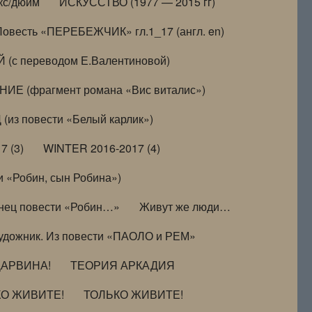
кс/дюйм
ИСКУССТВО (1977 — 2015 гг)
Повесть «ПЕРЕБЕЖЧИК» гл.1_17 (англ. en)
(с переводом Е.Валентиновой)
ИЕ (фрагмент романа «Вис виталис»)
(из повести «Белый карлик»)
7 (3)
WINTER 2016-2017 (4)
 «Робин, сын Робина»)
нец повести «Робин…»
Живут же люди…
удожник. Из повести «ПАОЛО и РЕМ»
ДАРВИНА!
ТЕОРИЯ АРКАДИЯ
КО ЖИВИТЕ!
ТОЛЬКО ЖИВИТЕ!