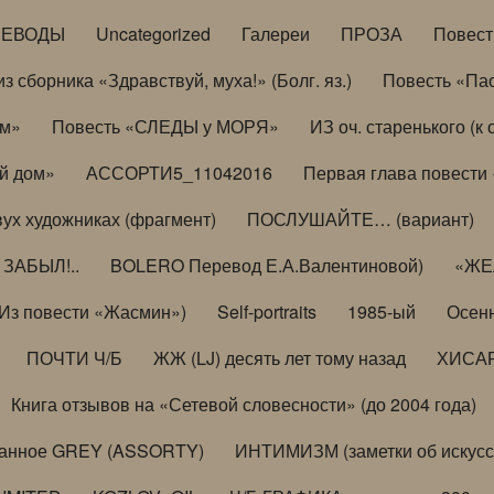
РЕВОДЫ
Uncategorized
Галереи
ПРОЗА
Повес
з сборника «Здравствуй, муха!» (Болг. яз.)
Повесть «Па
ом»
Повесть «СЛЕДЫ у МОРЯ»
ИЗ оч. старенького (
й дом»
АССОРТИ5_11042016
Первая глава повести
вух художниках (фрагмент)
ПОСЛУШАЙТЕ… (вариант)
ЗАБЫЛ!..
BOLERO Перевод Е.А.Валентиновой)
«ЖЕЛ
Из повести «Жасмин»)
Self-portraits
1985-ый
Осенн
ПОЧТИ Ч/Б
ЖЖ (LJ) десять лет тому назад
ХИСА
Книга отзывов на «Сетевой словесности» (до 2004 года)
анное GREY (ASSORTY)
ИНТИМИЗМ (заметки об искусс