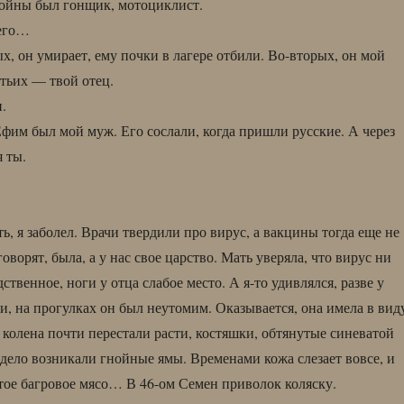
ойны был гонщик, мотоциклист.
него…
х, он умирает, ему почки в лагере отбили. Во-вторых, он мой
тьих — твой отец.
.
фим был мой муж. Его сослали, когда пришли русские. А через
 ты.
ь, я заболел. Врачи твердили про вирус, а вакцины тогда еще не
оворят, была, а у нас свое царство. Мать уверяла, что вирус ни
дственное, ноги у отца слабое место. А я-то удивлялся, разве у
и, на прогулках он был неутомим. Оказывается, она имела в вид
колена почти перестали расти, костяшки, обтянутые синеватой
и дело возникали гнойные ямы. Временами кожа слезает вовсе, и
тое багровое мясо… В 46-ом Семен приволок коляску.