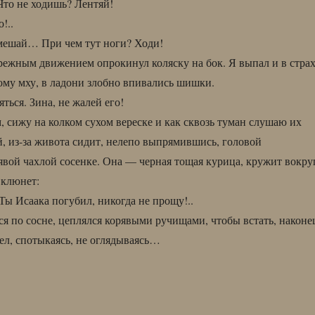
Что не ходишь? Лентяй!
!..
 мешай… При чем тут ноги? Ходи!
ежным движением опрокинул коляску на бок. Я выпал и в стра
му мху, в ладони злобно впивались шишки.
ться. Зина, не жалей его!
, сижу на колком сухом вереске и как сквозь туман слушаю их
, из-за живота сидит, нелепо выпрямившись, головой
явой чахлой сосенке. Она — черная тощая курица, кружит вокру
, клюнет:
ы Исаака погубил, никогда не прощу!..
ся по сосне, цеплялся корявыми ручищами, чтобы встать, наконе
л, спотыкаясь, не оглядываясь…