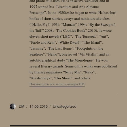
and photo still-lifes. He is an active web-user, and in
1997 started his “Literature and Arts Almanac
Periscope”. In the 1980ies he began to write. He has four
books of short stories, essays and miniature sketches
(“Hello, Fly!” 1991; “Mamzer” 1994; “By the Sweep of
the Tail!” 2008; “The Cookies Book” 2010), he wrote
eleven short novels (“LBC”, “The Turncoat”, “Ant”,
“Paolo and Rem”, “White Dwarf”, “The Island”,
“Jasmine”, “The Last Home”, “Footprints on the
Seashore”, “Nemo”), one novel “Vis Vitalis”, and an
autobiographical study “The Monologue”. He won
several literary awards. Some of his works were published
by literary magazines “Novy Mir”, “Neva”,
“Kreshchatyk”, “Our Street”, and others.
Посмотреть все записи автора DM
Автор
Опубликовано
Рубрики
DM
14.05.2015
Uncategorized