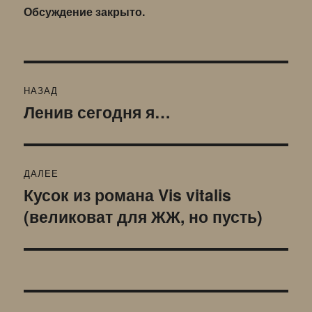
Обсуждение закрыто.
Навигация
НАЗАД
по
Ленив сегодня я…
Предыдущая
запись:
записям
ДАЛЕЕ
Кусок из романа Vis vitalis
Следующая
(великоват для ЖЖ, но пусть)
запись: