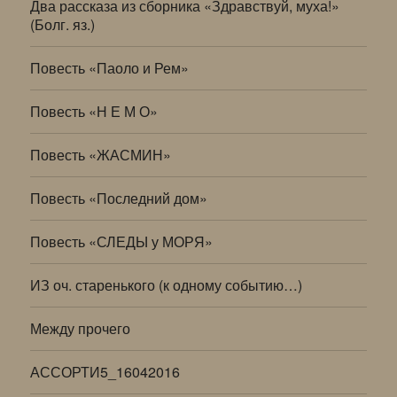
Два рассказа из сборника «Здравствуй, муха!»
(Болг. яз.)
Повесть «Паоло и Рем»
Повесть «Н Е М О»
Повесть «ЖАСМИН»
Повесть «Последний дом»
Повесть «СЛЕДЫ у МОРЯ»
ИЗ оч. старенького (к одному событию…)
Между прочего
АССОРТИ5_16042016