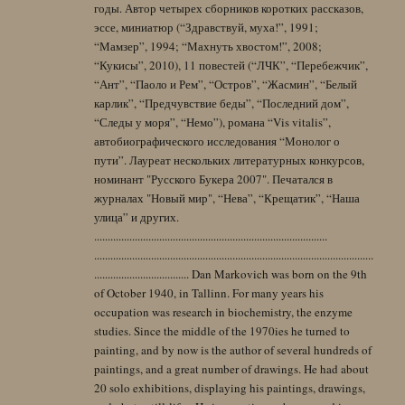
годы. Автор четырех сборников коротких рассказов,
эссе, миниатюр (“Здравствуй, муха!”, 1991;
“Мамзер”, 1994; “Махнуть хвостом!”, 2008;
“Кукисы”, 2010), 11 повестей (“ЛЧК”, “Перебежчик”,
“Ант”, “Паоло и Рем”, “Остров”, “Жасмин”, “Белый
карлик”, “Предчувствие беды”, “Последний дом”,
“Следы у моря”, “Немо”), романа “Vis vitalis”,
автобиографического исследования “Монолог о
пути”. Лауреат нескольких литературных конкурсов,
номинант "Русского Букера 2007". Печатался в
журналах "Новый мир", “Нева”, “Крещатик”, “Наша
улица” и других.
......................................................................................
.......................................................................................................
................................... Dan Markovich was born on the 9th
of October 1940, in Tallinn. For many years his
occupation was research in biochemistry, the enzyme
studies. Since the middle of the 1970ies he turned to
painting, and by now is the author of several hundreds of
paintings, and a great number of drawings. He had about
20 solo exhibitions, displaying his paintings, drawings,