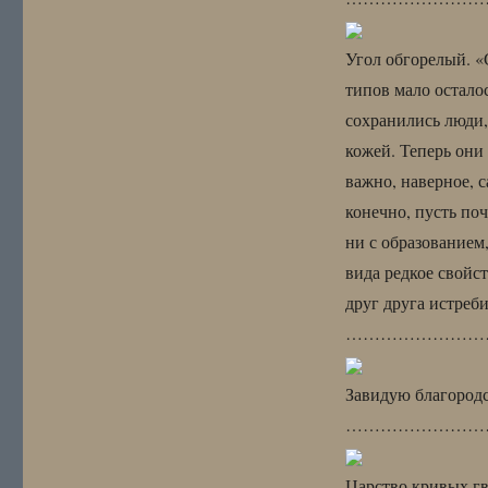
Угол обгорелый. «
типов мало остало
сохранились люди,
кожей. Теперь они 
важно, наверное, 
конечно, пусть по
ни с образованием,
вида редкое свойс
друг друга истре
………………………
Завидую благород
………………………
Царство кривых гв