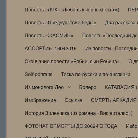
Повесть «ЛЧК» (Любовь к черным котам)
ПЕ
Повесть «Предчувствие беды»
Два рассказа и
Повесть «ЖАСМИН»
Повесть «Последний д
АССОРТИ5_16042016
Из повести «Последни
Окончание повести «Робин, сын Робина»
О д
Self-portraits
Тоска по-русски и по-англицки
Из монолога Лео
Болеро
КАТАВАСИЯ (
Изображение
Ссылка
СМЕРТЬ АРКАДИЯ
История Зиленчика (из романа «Вис виталис»)
ФОТОНАТЮРМОРТЫ ДО 2009-ГО ГОДА
Избр