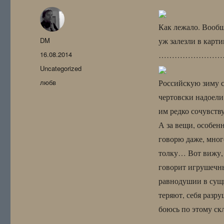
Как лежало. Вообщ
Автор
DM
уж залезли в карт
Опубликовано
16.08.2014
……………………
Рубрики
Uncategorized
Метки
любв
Российскую зиму с
чертовски надоел
им редко сочувству
А за вещи, особен
говорю даже, мног
толку… Вот вижу, 
говорит игрушечны
равнодушии в сущн
теряют, себя разр
боюсь по этому скл
……………………