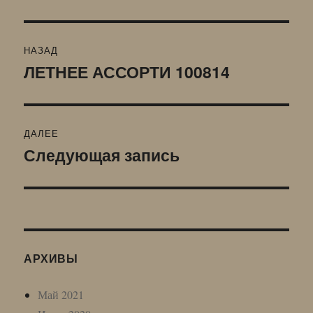
Навигация
НАЗАД
по
ЛЕТНЕЕ АССОРТИ 100814
Предыдущая
запись:
записям
ДАЛЕЕ
Следующая запись
Следующая
запись:
АРХИВЫ
Май 2021