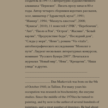
создатель (в 1997 г.) литературно-художественного
альманаха “Перископ” . Писать прозу начал в 80-е
годы. Автор четырех сборников коротких рассказов,
эссе, миниатюр (“Здравствуй, муха!”, 1991;
“Мамзер”, 1994; “Махнуть хвостом!”, 2008;
“Кукисы”, 2010), 11 повестей (“ЛЧК”, “Перебежчик”,
“Ант”, “Паоло и Рем”, “Остров”, “Жасмин”, “Белый
карлик”, “Предчувствие беды”, “Последний дом”,
“Следы у моря”, “Немо”), романа “Vis vitalis”,
автобиографического исследования “Монолог о
пути”. Лауреат нескольких литературных конкурсов,
номинант "Русского Букера 2007". Печатался в
журналах "Новый мир", “Нева”, “Крещатик”, “Наша
улица” и других.
......................................................................................
.......................................................................................................
................................... Dan Markovich was born on the 9th
of October 1940, in Tallinn. For many years his
occupation was research in biochemistry, the enzyme
studies. Since the middle of the 1970ies he turned to
painting, and by now is the author of several hundreds of
paintings, and a great number of drawings. He had about