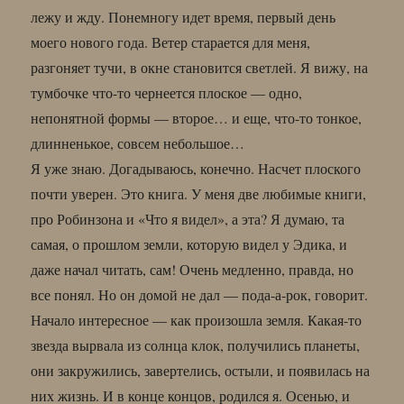
лежу и жду. Понемногу идет время, первый день
моего нового года. Ветер старается для меня,
разгоняет тучи, в окне становится светлей. Я вижу, на
тумбочке что-то чернеется плоское — одно,
непонятной формы — второе… и еще, что-то тонкое,
длинненькое, совсем небольшое…
Я уже знаю. Догадываюсь, конечно. Насчет плоского
почти уверен. Это книга. У меня две любимые книги,
про Робинзона и «Что я видел», а эта? Я думаю, та
самая, о прошлом земли, которую видел у Эдика, и
даже начал читать, сам! Очень медленно, правда, но
все понял. Но он домой не дал — пода-а-рок, говорит.
Начало интересное — как произошла земля. Какая-то
звезда вырвала из солнца клок, получились планеты,
они закружились, завертелись, остыли, и появилась на
них жизнь. И в конце концов, родился я. Осенью, и