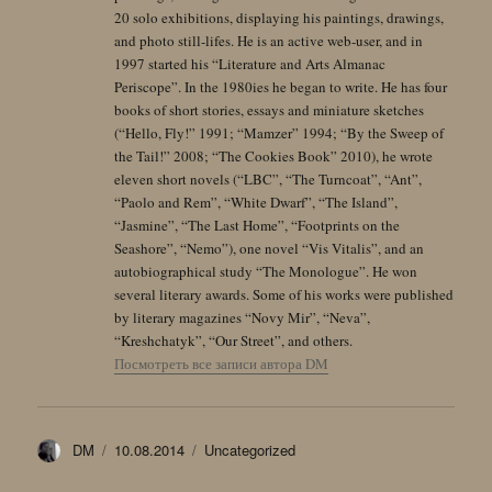
20 solo exhibitions, displaying his paintings, drawings,
and photo still-lifes. He is an active web-user, and in
1997 started his “Literature and Arts Almanac
Periscope”. In the 1980ies he began to write. He has four
books of short stories, essays and miniature sketches
(“Hello, Fly!” 1991; “Mamzer” 1994; “By the Sweep of
the Tail!” 2008; “The Cookies Book” 2010), he wrote
eleven short novels (“LBC”, “The Turncoat”, “Ant”,
“Paolo and Rem”, “White Dwarf”, “The Island”,
“Jasmine”, “The Last Home”, “Footprints on the
Seashore”, “Nemo”), one novel “Vis Vitalis”, and an
autobiographical study “The Monologue”. He won
several literary awards. Some of his works were published
by literary magazines “Novy Mir”, “Neva”,
“Kreshchatyk”, “Our Street”, and others.
Посмотреть все записи автора DM
Автор
Опубликовано
Рубрики
DM
10.08.2014
Uncategorized