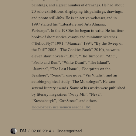
paintings, and a great number of drawings. He had about
20 solo exhibitions, displaying his paintings, drawings,
and photo still-lifes. He is an active web-user, and in
1997 started his “Literature and Arts Almanac
Periscope”. In the 1980ies he began to write. He has four
books of short stories, essays and miniature sketches
(“Hello, Fly!” 1991; “Mamzer” 1994; “By the Sweep of
the Tail!” 2008; “The Cookies Book” 2010), he wrote
eleven short novels (“LBC”, “The Turncoat”, “Ant”,
“Paolo and Rem”, “White Dwarf”, “The Island”,
“Jasmine”, “The Last Home”, “Footprints on the
Seashore”, “Nemo”), one novel “Vis Vitalis”, and an
autobiographical study “The Monologue”. He won
several literary awards. Some of his works were published
by literary magazines “Novy Mir”, “Neva”,
“Kreshchatyk”, “Our Street”, and others.
Посмотреть все записи автора DM
Автор
Опубликовано
Рубрики
DM
02.08.2014
Uncategorized