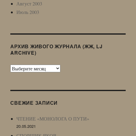
Август 2003
Июль 2003
АРХИВ ЖИВОГО ЖУРНАЛА (ЖЖ, LJ
ARCHIVE)
Архив
Живого
Журнала
(ЖЖ,
LJ
СВЕЖИЕ ЗАПИСИ
Archive)
ЧТЕНИЕ «МОНОЛОГА О ПУТИ»
20.05.2021
СПОРЩИК ЯКОВ