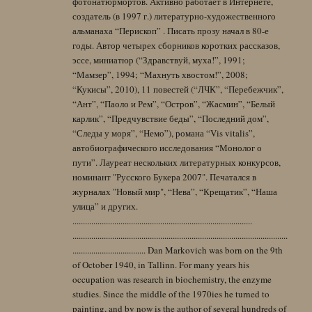
фотонатюрмортов. Активно работает в Интернете,
создатель (в 1997 г.) литературно-художественного
альманаха “Перископ” . Писать прозу начал в 80-е
годы. Автор четырех сборников коротких рассказов,
эссе, миниатюр (“Здравствуй, муха!”, 1991;
“Мамзер”, 1994; “Махнуть хвостом!”, 2008;
“Кукисы”, 2010), 11 повестей (“ЛЧК”, “Перебежчик”,
“Ант”, “Паоло и Рем”, “Остров”, “Жасмин”, “Белый
карлик”, “Предчувствие беды”, “Последний дом”,
“Следы у моря”, “Немо”), романа “Vis vitalis”,
автобиографического исследования “Монолог о
пути”. Лауреат нескольких литературных конкурсов,
номинант "Русского Букера 2007". Печатался в
журналах "Новый мир", “Нева”, “Крещатик”, “Наша
улица” и других.
......................................................................................
.......................................................................................................
................................... Dan Markovich was born on the 9th
of October 1940, in Tallinn. For many years his
occupation was research in biochemistry, the enzyme
studies. Since the middle of the 1970ies he turned to
painting, and by now is the author of several hundreds of