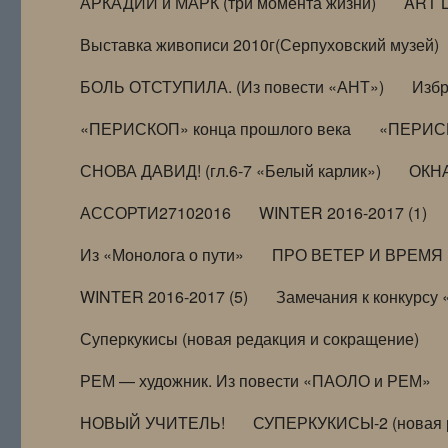
АРКАДИЙ и МАРК (три момента жизни)
ART 
Выставка живописи 2010г(Серпуховский музей)
БОЛЬ ОТСТУПИЛА. (Из повести «АНТ»)
Избр
«ПЕРИСКОП» конца прошлого века
«ПЕРИСК
СНОВА ДАВИД! (гл.6-7 «Белый карлик»)
ОКНА
АССОРТИ27102016
WINTER 2016-2017 (1)
Из «Монолога о пути»
ПРО ВЕТЕР И ВРЕМЯ (и
WINTER 2016-2017 (5)
Замечания к конкурсу
Суперкукисы (новая редакция и сокращение)
РЕМ — художник. Из повести «ПАОЛО и РЕМ»
НОВЫЙ УЧИТЕЛЬ!
СУПЕРКУКИСЫ-2 (новая 