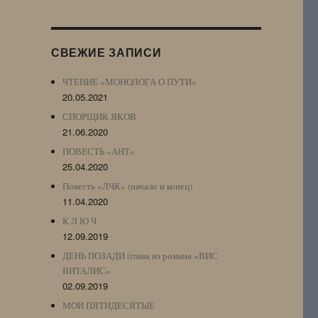
Журнала
(ЖЖ,
LJ
СВЕЖИЕ ЗАПИСИ
Archive)
ЧТЕНИЕ «МОНОЛОГА О ПУТИ»
20.05.2021
СПОРЩИК ЯКОВ
21.06.2020
ПОВЕСТЬ «АНТ»
25.04.2020
Повесть «ЛЧК» (начало и конец)
11.04.2020
К Л Ю Ч
12.09.2019
ДЕНЬ ПОЗАДИ (глава из романа «ВИС
ВИТАЛИС»
02.09.2019
МОИ ПЯТИДЕСЯТЫЕ