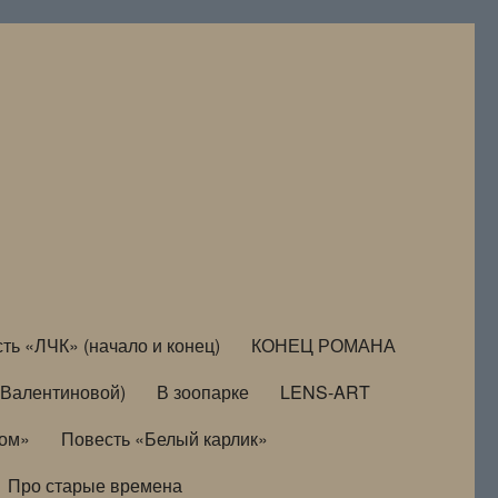
ть «ЛЧК» (начало и конец)
КОНЕЦ РОМАНА
Валентиновой)
В зоопарке
LENS-ART
дом»
Повесть «Белый карлик»
Про старые времена