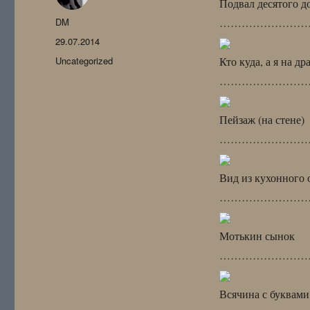
Подвал десятого д
Автор
DM
……………………
Опубликовано
29.07.2014
Рубрики
Uncategorized
Кто куда, а я на др
……………………
Пейзаж (на стене)
……………………
Вид из кухонного 
……………………
Мотькин сынок
……………………
Всячина с буквами