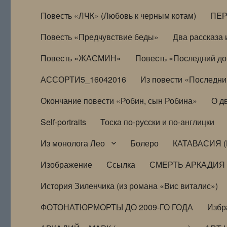
Повесть «ЛЧК» (Любовь к черным котам)
ПЕ
Повесть «Предчувствие беды»
Два рассказа и
Повесть «ЖАСМИН»
Повесть «Последний д
АССОРТИ5_16042016
Из повести «Последни
Окончание повести «Робин, сын Робина»
О д
Self-portraits
Тоска по-русски и по-англицки
Из монолога Лео
Болеро
КАТАВАСИЯ (
Изображение
Ссылка
СМЕРТЬ АРКАДИЯ
История Зиленчика (из романа «Вис виталис»)
ФОТОНАТЮРМОРТЫ ДО 2009-ГО ГОДА
Избр