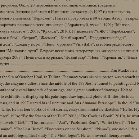
 рисунков. Около 20 персональных выставок живописи, графики и
ортов. Активно работает в Интернете, создатель (в 1997 г.) литературно-
нного альманаха “Перископ” . Писать прозу начал в 80-е годы. Автор четырех
коротких рассказов, эссе, миниатюр (“Здравствуй, муха!”, 1991; “Мамзер”,
нуть хвостом!”, 2008; “Кукисы”, 2010), 11 повестей (“ЛЧК”, “Перебежчик”,
оло и Рем”, “Остров”, “Жасмин”, “Белый карлик”, “Предчувствие беды”,
 дом”, “Следы у моря”, “Немо”), романа “Vis vitalis”, автобиографического
ния “Монолог о пути”. Лауреат нескольких литературных конкурсов, номинант
Букера 2007". Печатался в журналах "Новый мир", “Нева”, “Крещатик”, “Наша
......................................................................................
........................................................................................................................ Dan Markovich
 the 9th of October 1940, in Tallinn. For many years his occupation was research i
y, the enzyme studies. Since the middle of the 1970ies he turned to painting, and 
author of several hundreds of paintings, and a great number of drawings. He had
lo exhibitions, displaying his paintings, drawings, and photo still-lifes. He is an
user, and in 1997 started his “Literature and Arts Almanac Periscope”. In the 1980i
 write. He has four books of short stories, essays and miniature sketches (“Hello, Fl
zer” 1994; “By the Sweep of the Tail!” 2008; “The Cookies Book” 2010), he wro
rt novels (“LBC”, “The Turncoat”, “Ant”, “Paolo and Rem”, “White Dwarf”, “The
Jasmine”, “The Last Home”, “Footprints on the Seashore”, “Nemo”), one novel “Vis
and an autobiographical study “The Monologue”. He won several literary awards.