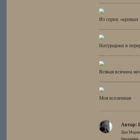
……………………
Из серии «кривых 
……………………
Натурщики в пере
……………………
Всякая всячина ме
……………………
Моя вселенная
Автор:
Дан Марко
биохимик, 