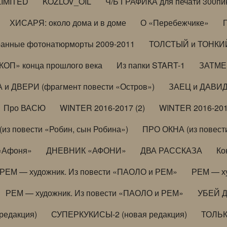
LIMITED
KOZLOV_OIL
Ч/Б ГРАФИКА для печати 300пи
ХИСАРЯ: около дома и в доме
О «Перебежчике»
анные фотонатюрморты 2009-2011
ТОЛСТЫЙ и ТОНКИЙ 
ОП» конца прошлого века
Из папки START-1
ЗАТМЕН
 и ДВЕРИ (фрагмент повести «Остров»)
ЗАЕЦ и ДАВИД 
Про ВАСЮ
WINTER 2016-2017 (2)
WINTER 2016-201
з повести «Робин, сын Робина»)
ПРО ОКНА (из повести
 «Афоня»
ДНЕВНИК «АФОНИ»
ДВА РАССКАЗА
Ко
РЕМ — художник. Из повести «ПАОЛО и РЕМ»
РЕМ — х
РЕМ — художник. Из повести «ПАОЛО и РЕМ»
УБЕЙ 
редакция)
СУПЕРКУКИСЫ-2 (новая редакция)
ТОЛЬ