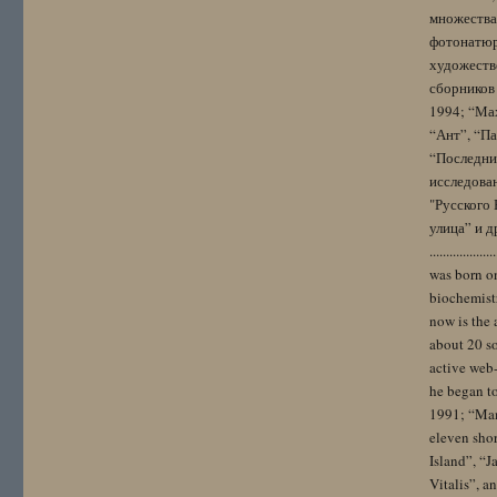
множества
фотонатюрм
художестве
сборников 
1994; “Мах
“Ант”, “Па
“Последний
исследова
"Русского 
улица” и других. 
..................
was born on
biochemistr
now is the 
about 20 so
active web-
he began to
1991; “Mam
eleven sho
Island”, “
Vitalis”, 