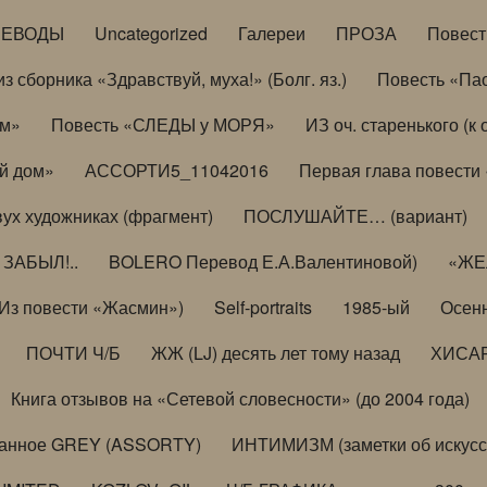
РЕВОДЫ
Uncategorized
Галереи
ПРОЗА
Повес
з сборника «Здравствуй, муха!» (Болг. яз.)
Повесть «Па
ом»
Повесть «СЛЕДЫ у МОРЯ»
ИЗ оч. старенького (
й дом»
АССОРТИ5_11042016
Первая глава повести
вух художниках (фрагмент)
ПОСЛУШАЙТЕ… (вариант)
ЗАБЫЛ!..
BOLERO Перевод Е.А.Валентиновой)
«ЖЕЛ
Из повести «Жасмин»)
Self-portraits
1985-ый
Осенн
ПОЧТИ Ч/Б
ЖЖ (LJ) десять лет тому назад
ХИСА
Книга отзывов на «Сетевой словесности» (до 2004 года)
анное GREY (ASSORTY)
ИНТИМИЗМ (заметки об искусс