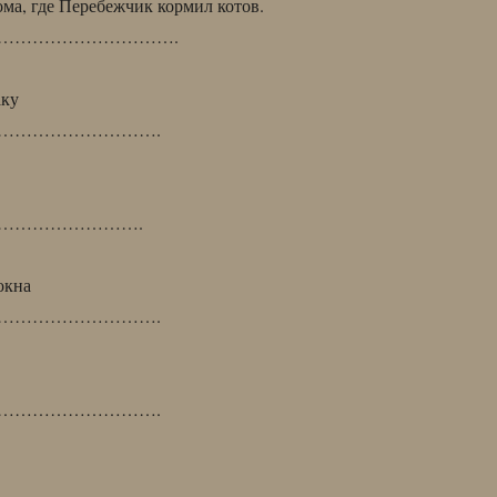
ома, где Перебежчик кормил котов.
………………………….
аку
……………………….
…………………….
окна
……………………….
……………………….