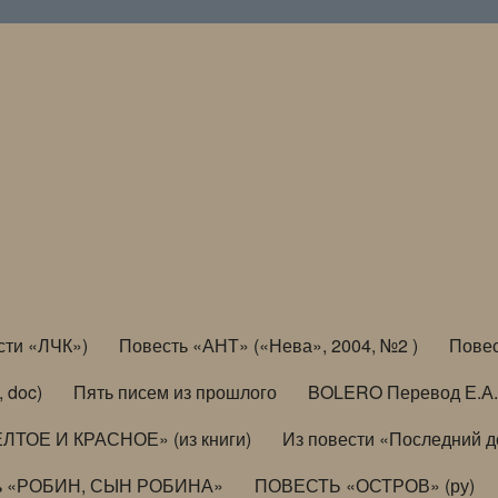
сти «ЛЧК»)
Повесть «АНТ» («Нева», 2004, №2 )
Повес
, doc)
Пять писем из прошлого
BOLERO Перевод Е.А.
ЛТОЕ И КРАСНОЕ» (из книги)
Из повести «Последний 
ь «РОБИН, СЫН РОБИНА»
ПОВЕСТЬ «ОСТРОВ» (ру)