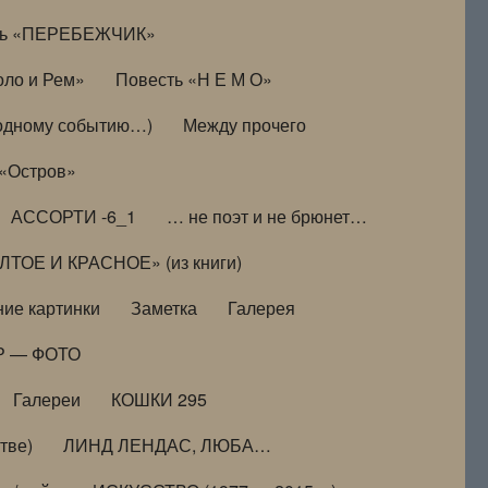
ть «ПЕРЕБЕЖЧИК»
оло и Рем»
Повесть «Н Е М О»
к одному событию…)
Между прочего
 «Остров»
АССОРТИ -6_1
… не поэт и не брюнет…
ТОЕ И КРАСНОЕ» (из книги)
ие картинки
Заметка
Галерея
Р — ФОТО
Галереи
КОШКИ 295
тве)
ЛИНД ЛЕНДАС, ЛЮБА…