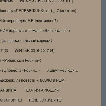
кс/дюйм
ИСКУССТВО (1977 — 2015 гг)
Повесть «ПЕРЕБЕЖЧИК» гл.1_17 (англ. en)
(с переводом Е.Валентиновой)
ИЕ (фрагмент романа «Вис виталис»)
(из повести «Белый карлик»)
7 (3)
WINTER 2016-2017 (4)
 «Робин, сын Робина»)
нец повести «Робин…»
Живут же люди…
удожник. Из повести «ПАОЛО и РЕМ»
ДАРВИНА!
ТЕОРИЯ АРКАДИЯ
КО ЖИВИТЕ!
ТОЛЬКО ЖИВИТЕ!