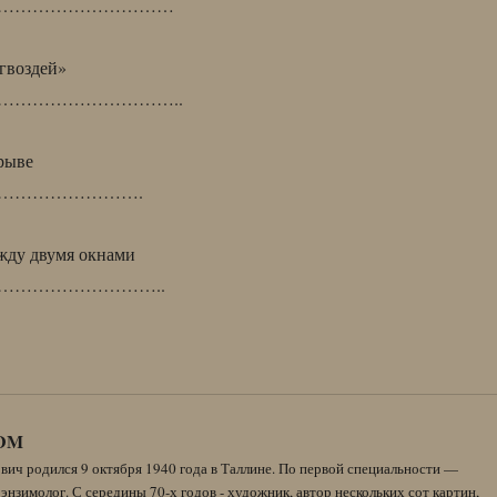
…………………………
гвоздей»
…………………………..
рыве
…………………….
жду двумя окнами
………………………..
DM
вич родился 9 октября 1940 года в Таллине. По первой специальности —
энзимолог. С середины 70-х годов - художник, автор нескольких сот картин,