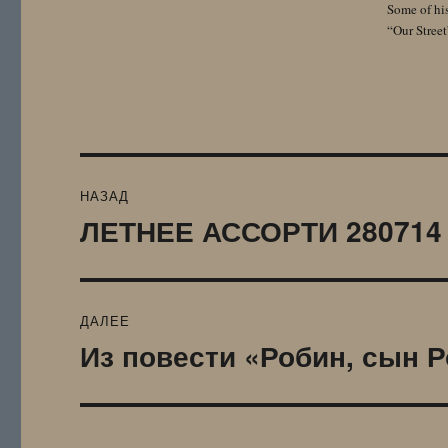
Some of hi
“Our Street
Навигация
НАЗАД
по
ЛЕТНЕЕ АССОРТИ 280714 
Предыдущая
запись:
записям
ДАЛЕЕ
Из повести «Робин, сын 
Следующая
запись: