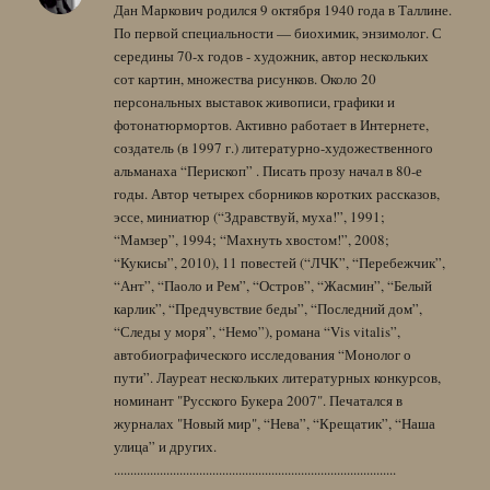
Дан Маркович родился 9 октября 1940 года в Таллине.
По первой специальности — биохимик, энзимолог. С
середины 70-х годов - художник, автор нескольких
сот картин, множества рисунков. Около 20
персональных выставок живописи, графики и
фотонатюрмортов. Активно работает в Интернете,
создатель (в 1997 г.) литературно-художественного
альманаха “Перископ” . Писать прозу начал в 80-е
годы. Автор четырех сборников коротких рассказов,
эссе, миниатюр (“Здравствуй, муха!”, 1991;
“Мамзер”, 1994; “Махнуть хвостом!”, 2008;
“Кукисы”, 2010), 11 повестей (“ЛЧК”, “Перебежчик”,
“Ант”, “Паоло и Рем”, “Остров”, “Жасмин”, “Белый
карлик”, “Предчувствие беды”, “Последний дом”,
“Следы у моря”, “Немо”), романа “Vis vitalis”,
автобиографического исследования “Монолог о
пути”. Лауреат нескольких литературных конкурсов,
номинант "Русского Букера 2007". Печатался в
журналах "Новый мир", “Нева”, “Крещатик”, “Наша
улица” и других.
......................................................................................