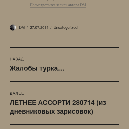
Посмотреть все записи автора DM
Автор
Опубликовано
Рубрики
DM
27.07.2014
Uncategorized
Навигация
НАЗАД
по
Жалобы турка…
Предыдущая
запись:
записям
ДАЛЕЕ
ЛЕТНЕЕ АССОРТИ 280714 (из
Следующая
дневниковых зарисовок)
запись: