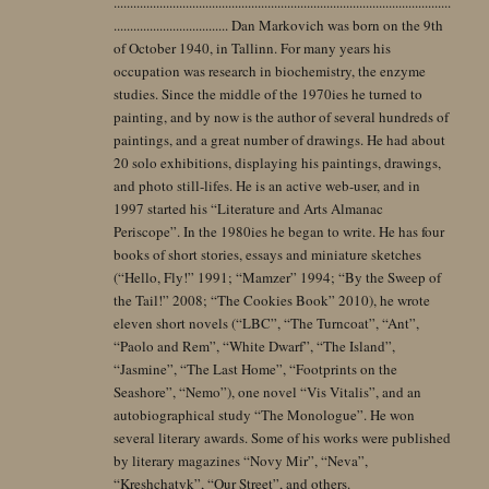
.......................................................................................................
................................... Dan Markovich was born on the 9th
of October 1940, in Tallinn. For many years his
occupation was research in biochemistry, the enzyme
studies. Since the middle of the 1970ies he turned to
painting, and by now is the author of several hundreds of
paintings, and a great number of drawings. He had about
20 solo exhibitions, displaying his paintings, drawings,
and photo still-lifes. He is an active web-user, and in
1997 started his “Literature and Arts Almanac
Periscope”. In the 1980ies he began to write. He has four
books of short stories, essays and miniature sketches
(“Hello, Fly!” 1991; “Mamzer” 1994; “By the Sweep of
the Tail!” 2008; “The Cookies Book” 2010), he wrote
eleven short novels (“LBC”, “The Turncoat”, “Ant”,
“Paolo and Rem”, “White Dwarf”, “The Island”,
“Jasmine”, “The Last Home”, “Footprints on the
Seashore”, “Nemo”), one novel “Vis Vitalis”, and an
autobiographical study “The Monologue”. He won
several literary awards. Some of his works were published
by literary magazines “Novy Mir”, “Neva”,
“Kreshchatyk”, “Our Street”, and others.