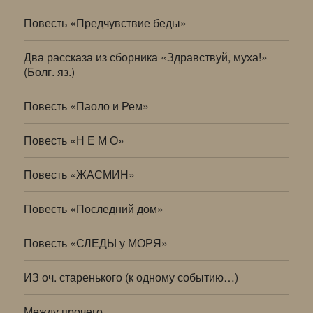
Повесть «Предчувствие беды»
Два рассказа из сборника «Здравствуй, муха!»
(Болг. яз.)
Повесть «Паоло и Рем»
Повесть «Н Е М О»
Повесть «ЖАСМИН»
Повесть «Последний дом»
Повесть «СЛЕДЫ у МОРЯ»
ИЗ оч. старенького (к одному событию…)
Между прочего