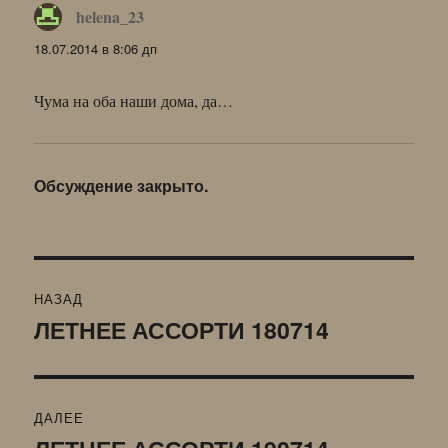
helena_23
:
18.07.2014 в 8:06 дп
Чума на оба наши дома, да…
Обсуждение закрыто.
Навигация
НАЗАД
по
ЛЕТНЕЕ АССОРТИ 180714
Предыдущая
запись:
записям
ДАЛЕЕ
Следующая