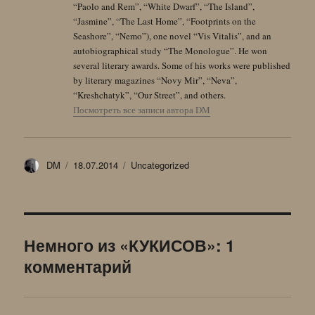
“Paolo and Rem”, “White Dwarf”, “The Island”,
“Jasmine”, “The Last Home”, “Footprints on the
Seashore”, “Nemo”), one novel “Vis Vitalis”, and an
autobiographical study “The Monologue”. He won
several literary awards. Some of his works were published
by literary magazines “Novy Mir”, “Neva”,
“Kreshchatyk”, “Our Street”, and others.
Посмотреть все записи автора DM
Автор
Опубликовано
Рубрики
DM
18.07.2014
Uncategorized
Немного из «КУКИСОВ»: 1
комментарий