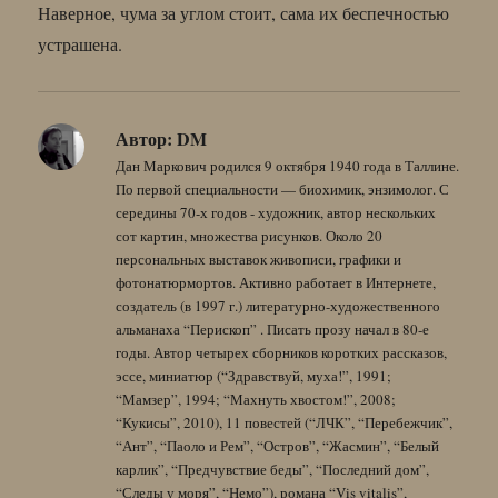
Наверное, чума за углом стоит, сама их беспечностью
устрашена.
Автор:
DM
Дан Маркович родился 9 октября 1940 года в Таллине.
По первой специальности — биохимик, энзимолог. С
середины 70-х годов - художник, автор нескольких
сот картин, множества рисунков. Около 20
персональных выставок живописи, графики и
фотонатюрмортов. Активно работает в Интернете,
создатель (в 1997 г.) литературно-художественного
альманаха “Перископ” . Писать прозу начал в 80-е
годы. Автор четырех сборников коротких рассказов,
эссе, миниатюр (“Здравствуй, муха!”, 1991;
“Мамзер”, 1994; “Махнуть хвостом!”, 2008;
“Кукисы”, 2010), 11 повестей (“ЛЧК”, “Перебежчик”,
“Ант”, “Паоло и Рем”, “Остров”, “Жасмин”, “Белый
карлик”, “Предчувствие беды”, “Последний дом”,
“Следы у моря”, “Немо”), романа “Vis vitalis”,