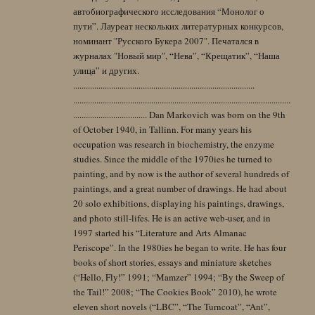
автобиографического исследования “Монолог о
пути”. Лауреат нескольких литературных конкурсов,
номинант "Русского Букера 2007". Печатался в
журналах "Новый мир", “Нева”, “Крещатик”, “Наша
улица” и других.
......................................................................................
.......................................................................................................
................................... Dan Markovich was born on the 9th
of October 1940, in Tallinn. For many years his
occupation was research in biochemistry, the enzyme
studies. Since the middle of the 1970ies he turned to
painting, and by now is the author of several hundreds of
paintings, and a great number of drawings. He had about
20 solo exhibitions, displaying his paintings, drawings,
and photo still-lifes. He is an active web-user, and in
1997 started his “Literature and Arts Almanac
Periscope”. In the 1980ies he began to write. He has four
books of short stories, essays and miniature sketches
(“Hello, Fly!” 1991; “Mamzer” 1994; “By the Sweep of
the Tail!” 2008; “The Cookies Book” 2010), he wrote
eleven short novels (“LBC”, “The Turncoat”, “Ant”,