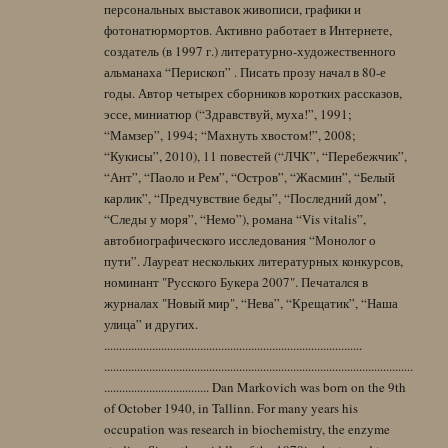
персональных выставок живописи, графики и
фотонатюрмортов. Активно работает в Интернете,
создатель (в 1997 г.) литературно-художественного
альманаха “Перископ” . Писать прозу начал в 80-е
годы. Автор четырех сборников коротких рассказов,
эссе, миниатюр (“Здравствуй, муха!”, 1991;
“Мамзер”, 1994; “Махнуть хвостом!”, 2008;
“Кукисы”, 2010), 11 повестей (“ЛЧК”, “Перебежчик”,
“Ант”, “Паоло и Рем”, “Остров”, “Жасмин”, “Белый
карлик”, “Предчувствие беды”, “Последний дом”,
“Следы у моря”, “Немо”), романа “Vis vitalis”,
автобиографического исследования “Монолог о
пути”. Лауреат нескольких литературных конкурсов,
номинант "Русского Букера 2007". Печатался в
журналах "Новый мир", “Нева”, “Крещатик”, “Наша
улица” и других.
......................................................................................
.......................................................................................................
................................... Dan Markovich was born on the 9th
of October 1940, in Tallinn. For many years his
occupation was research in biochemistry, the enzyme