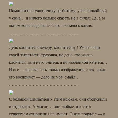
Поминки по кувшинчику разбитому, угол спокойный
у окна… и ничего больше сказать не в силах. Да, а за
окном копался дольше всего, оказалось важно.
…………………………………………..
День клонится к вечеру, клонится, да! Ужасная по
своей затертости фразочка, не день, это жизнь
клонится, да и не клонится, а по наклонной катится…
И все — вранье, есть только изображение, а кто и как
его воспримет — дело не моё, смайл…
…………………………………………..
С большой симпатией к этим крюкам, они отслужили
и отдыхают. А мысли… они любые, и к этим
существам отношения не имеют. О чем подумал — о