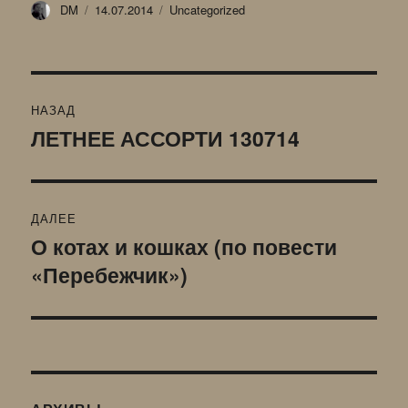
Автор
Опубликовано
Рубрики
DM
14.07.2014
Uncategorized
Навигация
НАЗАД
по
ЛЕТНЕЕ АССОРТИ 130714
Предыдущая
запись:
записям
ДАЛЕЕ
О котах и кошках (по повести
Следующая
«Перебежчик»)
запись: