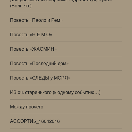
(Болг. яз.)
Повесть «Паоло и Рем»
Повесть «Н Е М О»
Повесть «ЖАСМИН»
Повесть «Последний дом»
Повесть «СЛЕДЫ у МОРЯ»
ИЗ оч. старенького (к одному событию…)
Между прочего
АССОРТИ5_16042016