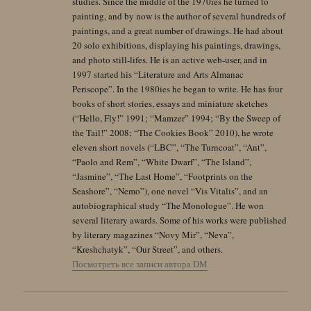
studies. Since the middle of the 1970ies he turned to
painting, and by now is the author of several hundreds of
paintings, and a great number of drawings. He had about
20 solo exhibitions, displaying his paintings, drawings,
and photo still-lifes. He is an active web-user, and in
1997 started his “Literature and Arts Almanac
Periscope”. In the 1980ies he began to write. He has four
books of short stories, essays and miniature sketches
(“Hello, Fly!” 1991; “Mamzer” 1994; “By the Sweep of
the Tail!” 2008; “The Cookies Book” 2010), he wrote
eleven short novels (“LBC”, “The Turncoat”, “Ant”,
“Paolo and Rem”, “White Dwarf”, “The Island”,
“Jasmine”, “The Last Home”, “Footprints on the
Seashore”, “Nemo”), one novel “Vis Vitalis”, and an
autobiographical study “The Monologue”. He won
several literary awards. Some of his works were published
by literary magazines “Novy Mir”, “Neva”,
“Kreshchatyk”, “Our Street”, and others.
Посмотреть все записи автора DM